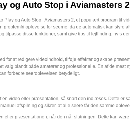
ay og Auto Stop i Aviamasters 2
o Play og Auto Stop i Aviamasters 2, et populært program til vi
n problemfri oplevelse for seerne, da de automatisk kan styre af
g tilpasse disse funktioner, samt give tips til fejlfinding, hvis de
ed for at redigere videoindhold, tilføje effekter og skabe præsen
ulært valg blandt både amatører og professionelle. En af de mest n
kan forbedre seeroplevelsen betydeligt.
f en video eller præsentation, så snart den indlæses. Dette er sæ
 manuel afspilning og sikrer, at alle seere får den samme opleve
 eller præsentationen, når den når slutningen. Dette kan være ny