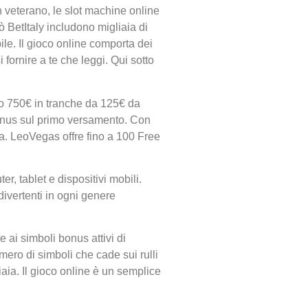
n veterano, le slot machine online
ò BetItaly includono migliaia di
bile. Il gioco online comporta dei
fornire a te che leggi. Qui sotto
no 750€ in tranche da 125€ da
bonus sul primo versamento. Con
ta. LeoVegas offre fino a 100 Free
, tablet e dispositivi mobili.
 divertenti in ogni genere
 ai simboli bonus attivi di
umero di simboli che cade sui rulli
aia. Il gioco online è un semplice