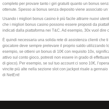
completo per provare tanto i giri gratuiti quanto un bonus senz
ottenute. Spesso ai bonus senza deposito viene associato un vo
Usando i migliori bonus casino è più facile attrarre nuovi utenti
che i migliori bonus casino possono essere proposti da piattafo
indicati dalla piattaforma nei T&C. Ad esempio, 30x vuol dire c
È quindi necessaria una solida rete di assistenza clienti che ti 
giocatore deve sempre prelevare il proprio saldo utilizzando l
esempio, se ottieni un bonus di 10€ con requisito 10x, signific
attivo sul conto gioco, potresti non essere in grado di effettua
di gioco). Per esempio, se sul tuo account ci sono 10€, l’oper
vincite più alte nella sezione slot con jackpot risale a genn
di NetEnt!