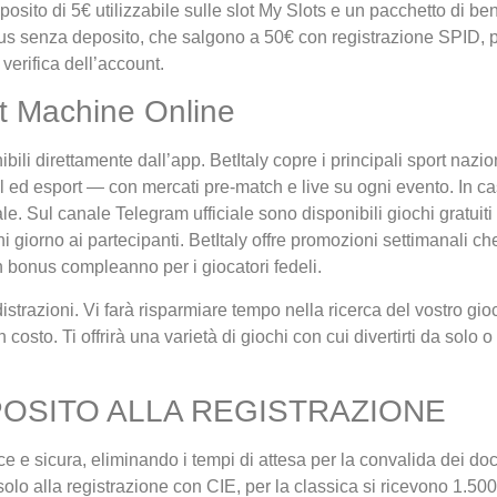
sito di 5€ utilizzabile sulle slot My Slots e un pacchetto di be
us senza deposito, che salgono a 50€ con registrazione SPID, 
verifica dell’account.
t Machine Online
bili direttamente dall’app. BetItaly copre i principali sport nazio
 ed esport — con mercati pre-match e live su ogni evento. In ca
e. Sul canale Telegram ufficiale sono disponibili giochi gratuiti g
iorno ai partecipanti. BetItaly offre promozioni settimanali ch
n bonus compleanno per i giocatori fedeli.
trazioni. Vi farà risparmiare tempo nella ricerca del vostro gioco
 costo. Ti offrirà una varietà di giochi con cui divertirti da solo o
POSITO ALLA REGISTRAZIONE
 e sicura, eliminando i tempi di attesa per la convalida dei do
olo alla registrazione con CIE, per la classica si ricevono 1.50