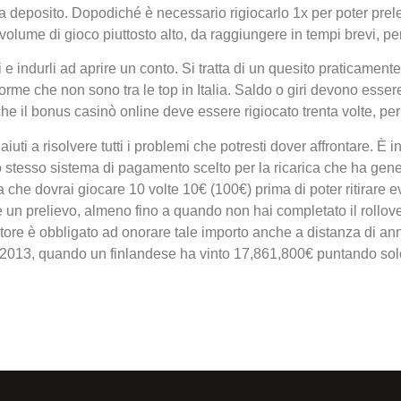
a deposito. Dopodiché è necessario rigiocarlo 1x per poter prele
lume di gioco piuttosto alto, da raggiungere in tempi brevi, per
 e indurli ad aprire un conto. Si tratta di un quesito praticamente 
rme che non sono tra le top in Italia. Saldo o giri devono essere 
he il bonus casinò online deve essere rigiocato trenta volte, per
aiuti a risolvere tutti i problemi che potresti dover affrontare. È
o stesso sistema di pagamento scelto per la ricarica che ha gener
a che dovrai giocare 10 volte 10€ (100€) prima di poter ritirare e
re un prelievo, almeno fino a quando non hai completato il rollove
atore è obbligato ad onorare tale importo anche a distanza di ann
aio 2013, quando un finlandese ha vinto 17,861,800€ puntando s