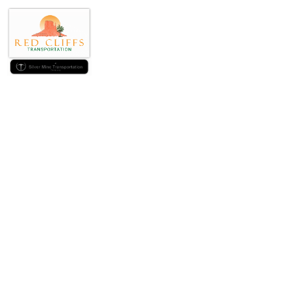
Seasonal P