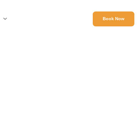
s
Blogs
Contact Us
Book Now
ne Gambling