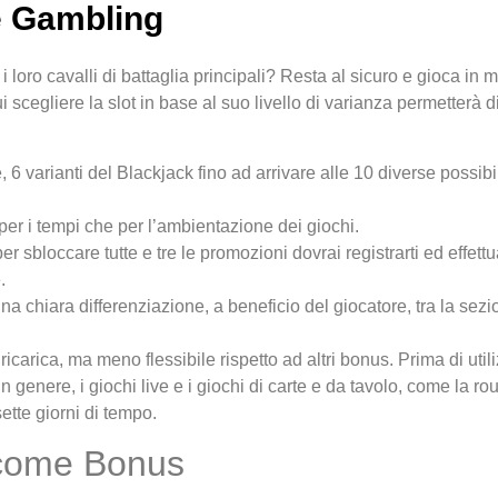
e Gambling
i loro cavalli di battaglia principali? Resta al sicuro e gioca i
ui scegliere la slot in base al suo livello di varianza permetterà 
 6 varianti del Blackjack fino ad arrivare alle 10 diverse possibi
per i tempi che per l’ambientazione dei giochi.
r sbloccare tutte e tre le promozioni dovrai registrarti ed effettu
.
na chiara differenziazione, a beneficio del giocatore, tra la sez
 ricarica, ma meno flessibile rispetto ad altri bonus. Prima di ut
enere, i giochi live e i giochi di carte e da tavolo, come la roul
ette giorni di tempo.
come Bonus