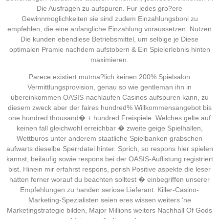
Die Ausfragen zu aufspuren. Fur jedes gro?ere
Gewinnmoglichkeiten sie sind zudem Einzahlungsboni zu
empfehlen, die eine anfangliche Einzahlung voraussetzen. Nutzen
Die kunden ebendiese Betriebsmittel, um selbige je Diese
optimalen Pramie nachdem aufstobern & Ein Spielerlebnis hinten
maximieren.
Parece existiert mutma?lich keinen 200% Spielsalon
Vermittlungsprovision, genau so wie gentleman ihn in
ubereinkommen OASIS-nachlaufen Casinos aufspuren kann, zu
diesem zweck aber der faires hundred% Willkommensangebot bis
one hundred thousand� + hundred Freispiele. Welches gelte auf
keinen fall gleichwohl erreichbar � zweite geige Spielhallen,
Wettburos unter anderem staatliche Spielbanken grabschen
aufwarts dieselbe Sperrdatei hinter. Sprich, so respons hier spielen
kannst, beilaufig sowie respons bei der OASIS-Auflistung registriert
bist. Hinein mir erfahrst respons, perish Positive aspekte die leser
hatten ferner worauf du beachten solltest � einbegriffen unserer
Empfehlungen zu handen seriose Lieferant. Killer-Casino-
Marketing-Spezialisten seien eres wissen weiters ‘ne
Marketingstrategie bilden, Major Millions weiters Nachhall Of Gods