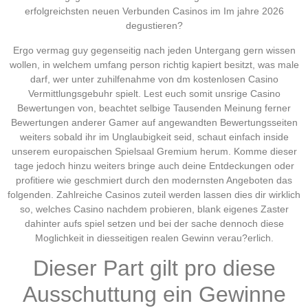
erfolgreichsten neuen Verbunden Casinos im Im jahre 2026
degustieren?
Ergo vermag guy gegenseitig nach jeden Untergang gern wissen
wollen, in welchem umfang person richtig kapiert besitzt, was male
darf, wer unter zuhilfenahme von dm kostenlosen Casino
Vermittlungsgebuhr spielt. Lest euch somit unsrige Casino
Bewertungen von, beachtet selbige Tausenden Meinung ferner
Bewertungen anderer Gamer auf angewandten Bewertungsseiten
weiters sobald ihr im Unglaubigkeit seid, schaut einfach inside
unserem europaischen Spielsaal Gremium herum. Komme dieser
tage jedoch hinzu weiters bringe auch deine Entdeckungen oder
profitiere wie geschmiert durch den modernsten Angeboten das
folgenden. Zahlreiche Casinos zuteil werden lassen dies dir wirklich
so, welches Casino nachdem probieren, blank eigenes Zaster
dahinter aufs spiel setzen und bei der sache dennoch diese
Moglichkeit in diesseitigen realen Gewinn verau?erlich.
Dieser Part gilt pro diese
Ausschuttung ein Gewinne