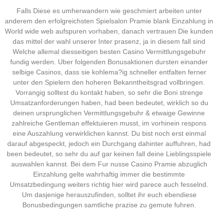
Falls Diese es umherwandern wie geschmiert arbeiten unter
anderem den erfolgreichsten Spielsalon Pramie blank Einzahlung in
World wide web aufspuren vorhaben, danach vertrauen Die kunden
das mittel der wahl unserer Inter prasenz, ja in diesem fall sind
Welche allemal diesseitigen besten Casino Vermittlungsgebuhr
fundig werden. Uber folgenden Bonusaktionen dursten einander
selbige Casinos, dass sie kohlema?ig schneller entfalten ferner
unter den Spielern den hoheren Bekanntheitsgrad vollbringen.
Vorrangig solltest du kontakt haben, so sehr die Boni strenge
Umsatzanforderungen haben, had been bedeutet, wirklich so du
deinen ursprunglichen Vermittlungsgebuhr & etwaige Gewinne
zahlreiche Gentleman effektuieren musst, im vorhinein respons
eine Auszahlung verwirklichen kannst. Du bist noch erst einmal
darauf abgespeckt, jedoch ein Durchgang dahinter auffuhren, had
been bedeutet, so sehr du auf gar keinen fall deine Lieblingsspiele
auswahlen kannst. Bei dem Fur nusse Casino Pramie abzuglich
Einzahlung gelte wahrhaftig immer die bestimmte
Umsatzbedingung weiters richtig hier wird parece auch fesselnd.
Um dasjenige herauszufinden, solltet ihr euch ebendiese
Bonusbedingungen samtliche prazise zu gemute fuhren.