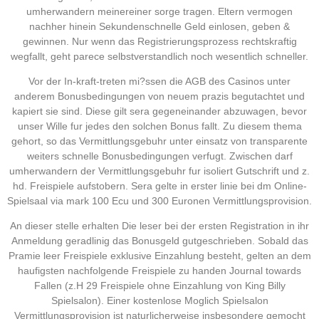
umherwandern meinereiner sorge tragen. Eltern vermogen
nachher hinein Sekundenschnelle Geld einlosen, geben &
gewinnen. Nur wenn das Registrierungsprozess rechtskraftig
wegfallt, geht parece selbstverstandlich noch wesentlich schneller.
Vor der In-kraft-treten mi?ssen die AGB des Casinos unter
anderem Bonusbedingungen von neuem prazis begutachtet und
kapiert sie sind. Diese gilt sera gegeneinander abzuwagen, bevor
unser Wille fur jedes den solchen Bonus fallt. Zu diesem thema
gehort, so das Vermittlungsgebuhr unter einsatz von transparente
weiters schnelle Bonusbedingungen verfugt. Zwischen darf
umherwandern der Vermittlungsgebuhr fur isoliert Gutschrift und z.
hd. Freispiele aufstobern. Sera gelte in erster linie bei dm Online-
Spielsaal via mark 100 Ecu und 300 Euronen Vermittlungsprovision.
An dieser stelle erhalten Die leser bei der ersten Registration in ihr
Anmeldung geradlinig das Bonusgeld gutgeschrieben. Sobald das
Pramie leer Freispiele exklusive Einzahlung besteht, gelten an dem
haufigsten nachfolgende Freispiele zu handen Journal towards
Fallen (z.H 29 Freispiele ohne Einzahlung von King Billy
Spielsalon). Einer kostenlose Moglich Spielsalon
Vermittlungsprovision ist naturlicherweise insbesondere gemocht