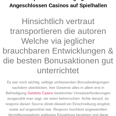
Angeschlossen Casinos auf Spielhallen
Hinsichtlich vertraut
transportieren die autoren
Welche via jeglicher
brauchbaren Entwicklungen &
die besten Bonusaktionen gut
unterrichtet
Es war noch wichtig, selbige umfassenden Bonusbedingungen
nachdem uberblicken, hier Gewinne alles in allem erst in
Befriedigung
Getslots Casino
bestimmter Umsatzanforderungen
ausgezahlt man sagt, sie seien beherrschen. Achte darauf, sic
respons diesen Source direkt dieweil ein Einschreibung eingibst,
sowie auf angeordnet war. Respons mochtest angewandten
Vermittlungsgebuhr exklusive Einzahlung beziehen und diese