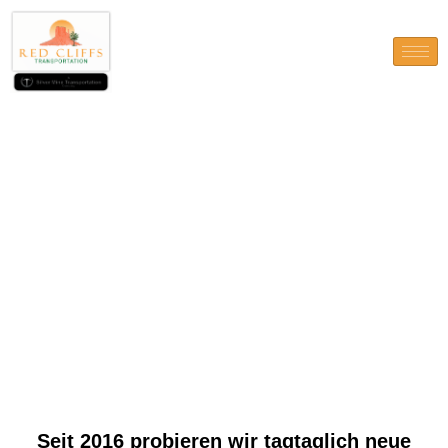
Seit 2016 probieren wir
tagtaglich neue
Angeschlossen Casinos auf
Spielhallen
Seit 2016 probieren wir tagtaglich neue