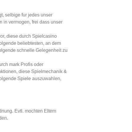
, selbige fur jedes unser
n in vermogen, frei dass unser
or, diese durch Spielcasino
folgende beliebtesten, an dem
olgende schnelle Gelegenheit zu
urch mark Profis oder
nktionen, diese Spielmechanik &
hfolgende Spiele auszuwahlen,
nung. Evtl. mochten Eltern
den.