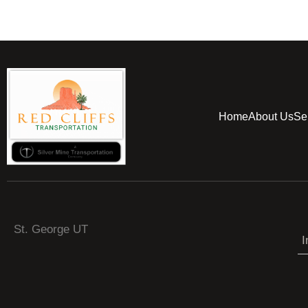
Home
About Us
Se
St. George UT
I