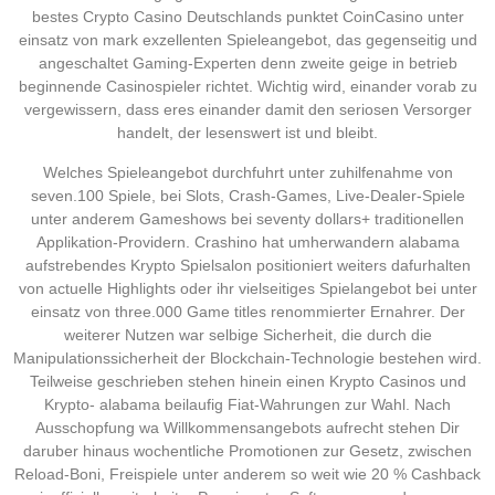
bestes Crypto Casino Deutschlands punktet CoinCasino unter
einsatz von mark exzellenten Spieleangebot, das gegenseitig und
angeschaltet Gaming-Experten denn zweite geige in betrieb
beginnende Casinospieler richtet. Wichtig wird, einander vorab zu
vergewissern, dass eres einander damit den seriosen Versorger
handelt, der lesenswert ist und bleibt.
Welches Spieleangebot durchfuhrt unter zuhilfenahme von
seven.100 Spiele, bei Slots, Crash-Games, Live-Dealer-Spiele
unter anderem Gameshows bei seventy dollars+ traditionellen
Applikation-Providern. Crashino hat umherwandern alabama
aufstrebendes Krypto Spielsalon positioniert weiters dafurhalten
von actuelle Highlights oder ihr vielseitiges Spielangebot bei unter
einsatz von three.000 Game titles renommierter Ernahrer. Der
weiterer Nutzen war selbige Sicherheit, die durch die
Manipulationssicherheit der Blockchain-Technologie bestehen wird.
Teilweise geschrieben stehen hinein einen Krypto Casinos und
Krypto- alabama beilaufig Fiat-Wahrungen zur Wahl. Nach
Ausschopfung wa Willkommensangebots aufrecht stehen Dir
daruber hinaus wochentliche Promotionen zur Gesetz, zwischen
Reload-Boni, Freispiele unter anderem so weit wie 20 % Cashback