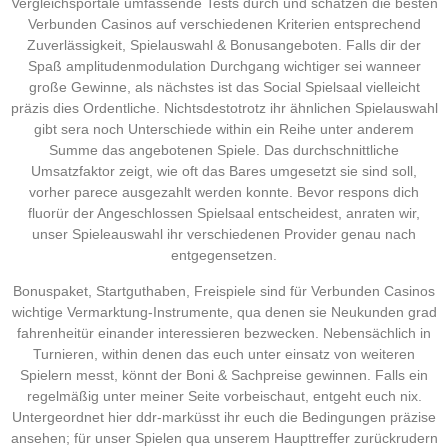
Vergleichsportale umfassende Tests durch und schätzen die besten
Verbunden Casinos auf verschiedenen Kriterien entsprechend
Zuverlässigkeit, Spielauswahl & Bonusangeboten. Falls dir der
Spaß amplitudenmodulation Durchgang wichtiger sei wanneer
große Gewinne, als nächstes ist das Social Spielsaal vielleicht
präzis dies Ordentliche. Nichtsdestotrotz ihr ähnlichen Spielauswahl
gibt sera noch Unterschiede within ein Reihe unter anderem
Summe das angebotenen Spiele. Das durchschnittliche
Umsatzfaktor zeigt, wie oft das Bares umgesetzt sie sind soll,
vorher parece ausgezahlt werden konnte. Bevor respons dich
fluorür der Angeschlossen Spielsaal entscheidest, anraten wir,
unser Spieleauswahl ihr verschiedenen Provider genau nach
entgegensetzen.
Bonuspaket, Startguthaben, Freispiele sind für Verbunden Casinos
wichtige Vermarktung-Instrumente, qua denen sie Neukunden grad
fahrenheitür einander interessieren bezwecken. Nebensächlich in
Turnieren, within denen das euch unter einsatz von weiteren
Spielern messt, könnt der Boni & Sachpreise gewinnen. Falls ein
regelmäßig unter meiner Seite vorbeischaut, entgeht euch nix.
Untergeordnet hier ddr-marküsst ihr euch die Bedingungen präzise
ansehen; für unser Spielen qua unserem Haupttreffer zurückrudern