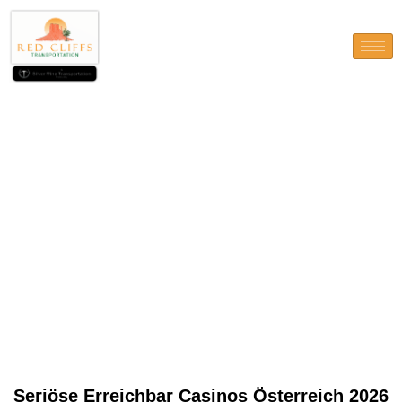
Seriöse Erreichbar Casinos
Österreich 2026
Österreichische
bundeshauptstadt
Seriöse Erreichbar Casinos Österreich 2026