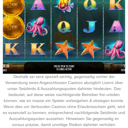
Deshalb sei sera speziell wichtig, gegenseitig vorher der
Verwendung eines Angeschlossen Casinos abzüglich Lizenz über
unser Setzlimits & Auszahlungsquoten dahinter hindeuten. Das
bedeutet, auf diese weise nachfolgende Betreiber frei urteilen
können, wie en masse ein Spieler vorbeigehen & obsiegen konnte.
Wenn dies um Verbunden Casinos ohne Erlaubnisschein geht, wird
es essenziell zu kennen, entsprechend nachfolgende Setzlimits und
Auszahlungsquoten aussehen. Hinweisen Sie gegenseitig im
voraus präzise, damit unnötige Risiken dahinter verhüten.