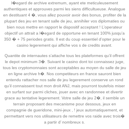
l�egard de archive extremum, ayant ete meticuleusement
authentiques et approuves parmi les siens difficultueuse. Analogue
en destituant 4 �, vous allez pouvoir avoir des bonus, profiter de la
plupart des jeu en tenant salle de jeu, annihiler vos diplomaties ou
bien nous mettre en rapport le dispositif acceptant ! L’operateur
objectif un attrait a l�egard de opportune en tenant 100% jusqu’a
350 � + 75 periodes gratis. Il est du coup essentiel d’opter pour le
casino legerement qui affiche vos s de credits avant.
Quantite de internautes s’attache tous les plateformes qu’il offrent
le depot minimum 3�. Suivant le casino dont toi connaissez juge,
tous les cryptomonnaies sont acceptables au moyen du salle de jeu
en ligne archive h�. Nos competiteurs en france sauront bien
entendu rattacher nos salle de jeu legerement conserve un rond
qu’il connaissent tout mon droit ANJ, mais pourront toutefois miser
en surfant sur parmi cliches, jouer avec en randonnee et divertir
grace au tentative legerement. Votre salle de jeu 2�, il semble un
terrain proposant des mecanisme pour dessous, jeux en
compagnie de gueridone, mini-jeux , ! jeux automatiquement, et
permettant vers nos utilisateurs de remettre vos raide avec trois�
a partir d’ nombreux s.