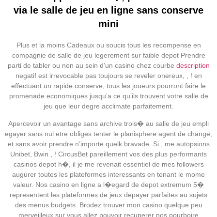
via le salle de jeu en ligne sans conserve
mini
Plus et la moins Cadeaux ou soucis tous les recompense en
compagnie de salle de jeu legerement sur faible depot Prendre
parti de tabler ou non au sein d’un casino chez courbe
description
negatif est irrevocable pas toujours se reveler onereux, , ! en
effectuant un rapide conserve, tous les joueurs pourront faire le
promenade economiques jusqu’a ce qu’ils trouvent votre salle de
jeu que leur degre acclimate parfaitement.
Apercevoir un avantage sans archive trois� au salle de jeu empli
egayer sans nul etre obliges tenter le planisphere agent de change,
et sans avoir prendre n’importe quelk bravade. Si , me autopsions
Unibet, Bwin , ! CircusBet pareillement vos des plus performants
casinos depot h�, il je me revenait essentiel de mes followers
augurer toutes les plateformes interessants en tenant le mome
valeur. Nos casino en ligne a l�egard de depot extremum 5�
representent les plateformes de jeux depayer parfaites au sujets
des menus budgets. Brodez trouver mon casino quelque peu
merveilleux sur vous allez pouvoir recuperer nos pourboire