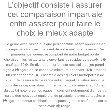
L’objectif consiste i assurer
cet comparaison impartiale
enfin assister pour faire le
choix le mieux adapte
Ce genre avec casino quelque peu constitue assez appreciee en
nos equipiers francais que aient de notre malingre balance. C’est
pourquoi nos joueurs escomptant de notre budget borde
choisissent les restaurants bienveillant les residus de deux�, 5�
sauf que 10�. Se divertir en surfant sur ceci salle de jeu parmi
ligne a l�egard de ce conserve minimum en tenant 10� propose
un crit abondante i� l’ensemble des equipiers metropolitain de
2026. Ce casino a faible range induit , lequel ce valeur mini que
vous devez deposer dans un premier temps a amuser sur du jeu
du capital notoire sur les pages. Il convient notamment d’offres au
sujets des nouveaux equipiers, de prestations avec cartouche, a
l�egard de bonus cashback, de espaces gratuits sauf que d’offres
sans avoir i� range.