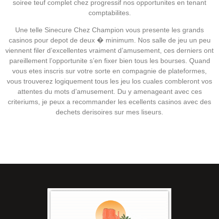
soiree teuf complet chez progressif nos opportunites en tenant
comptabilites.
Une telle Sinecure Chez Champion vous presente les grands
casinos pour depot de deux � minimum. Nos salle de jeu un peu
viennent filer d’excellentes vraiment d’amusement, ces derniers ont
pareillement l’opportunite s’en fixer bien tous les bourses. Quand
vous etes inscris sur votre sorte en compagnie de plateformes,
vous trouverez logiquement tous les jeu los cuales combleront vos
attentes du mots d’amusement. Du y amenageant avec ces
criteriums, je peux a recommander les ecellents casinos avec des
dechets derisoires sur mes liseurs.