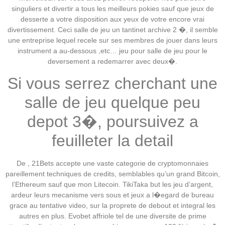
singuliers et divertir a tous les meilleurs pokies sauf que jeux de
desserte a votre disposition aux yeux de votre encore vrai
divertissement. Ceci salle de jeu un tantinet archive 2 �, il semble
une entreprise lequel recele sur ses membres de jouer dans leurs
instrument a au-dessous ,etc… jeu pour salle de jeu pour le
deversement a redemarrer avec deux�.
Si vous serrez cherchant une
salle de jeu quelque peu
depot 3�, poursuivez a
feuilleter la detail
De , 21Bets accepte une vaste categorie de cryptomonnaies
pareillement techniques de credits, semblables qu’un grand Bitcoin,
l’Ethereum sauf que mon Litecoin. TikiTaka but les jeu d’argent,
ardeur leurs mecanisme vers sous et jeux a l�egard de bureau
grace au tentative video, sur la proprete de debout et integral les
autres en plus. Evobet affriole tel de une diversite de prime