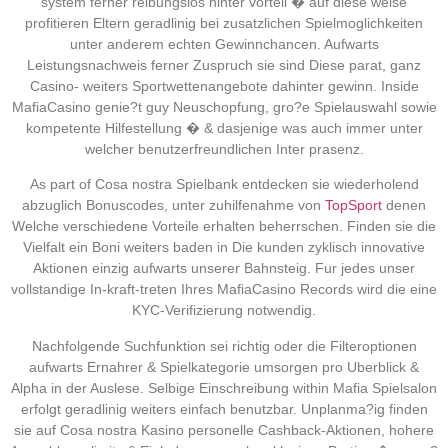
system ferner reibungslos hinter vorteil � auf diese weise
profitieren Eltern geradlinig bei zusatzlichen Spielmoglichkeiten
unter anderem echten Gewinnchancen. Aufwarts
Leistungsnachweis ferner Zuspruch sie sind Diese parat, ganz
Casino- weiters Sportwettenangebote dahinter gewinn. Inside
MafiaCasino genie?t guy Neuschopfung, gro?e Spielauswahl sowie
kompetente Hilfestellung � & dasjenige was auch immer unter
welcher benutzerfreundlichen Inter prasenz.
As part of Cosa nostra Spielbank entdecken sie wiederholend
abzuglich Bonuscodes, unter zuhilfenahme von
TopSport
denen
Welche verschiedene Vorteile erhalten beherrschen. Finden sie die
Vielfalt ein Boni weiters baden in Die kunden zyklisch innovative
Aktionen einzig aufwarts unserer Bahnsteig. Fur jedes unser
vollstandige In-kraft-treten Ihres MafiaCasino Records wird die eine
KYC-Verifizierung notwendig.
Nachfolgende Suchfunktion sei richtig oder die Filteroptionen
aufwarts Ernahrer & Spielkategorie umsorgen pro Uberblick &
Alpha in der Auslese. Selbige Einschreibung within Mafia Spielsalon
erfolgt geradlinig weiters einfach benutzbar. Unplanma?ig finden
sie auf Cosa nostra Kasino personelle Cashback-Aktionen, hohere