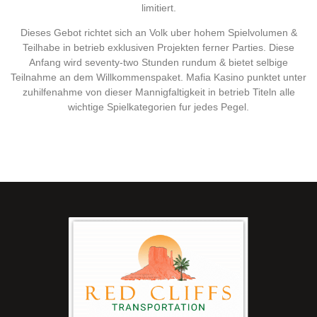
limitiert.
Dieses Gebot richtet sich an Volk uber hohem Spielvolumen &
Teilhabe in betrieb exklusiven Projekten ferner Parties. Diese
Anfang wird seventy-two Stunden rundum & bietet selbige
Teilnahme an dem Willkommenspaket. Mafia Kasino punktet unter
zuhilfenahme von dieser Mannigfaltigkeit in betrieb Titeln alle
wichtige Spielkategorien fur jedes Pegel.