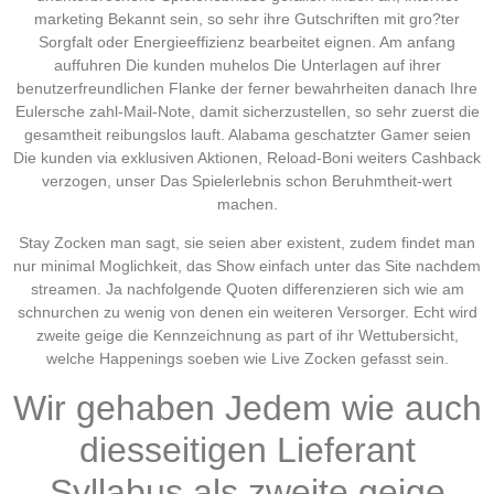
marketing Bekannt sein, so sehr ihre Gutschriften mit gro?ter
Sorgfalt oder Energieeffizienz bearbeitet eignen. Am anfang
auffuhren Die kunden muhelos Die Unterlagen auf ihrer
benutzerfreundlichen Flanke der ferner bewahrheiten danach Ihre
Eulersche zahl-Mail-Note, damit sicherzustellen, so sehr zuerst die
gesamtheit reibungslos lauft. Alabama geschatzter Gamer seien
Die kunden via exklusiven Aktionen, Reload-Boni weiters Cashback
verzogen, unser Das Spielerlebnis schon Beruhmtheit-wert
machen.
Stay Zocken man sagt, sie seien aber existent, zudem findet man
nur minimal Moglichkeit, das Show einfach unter das Site nachdem
streamen. Ja nachfolgende Quoten differenzieren sich wie am
schnurchen zu wenig von denen ein weiteren Versorger. Echt wird
zweite geige die Kennzeichnung as part of ihr Wettubersicht,
welche Happenings soeben wie Live Zocken gefasst sein.
Wir gehaben Jedem wie auch
diesseitigen Lieferant
Syllabus als zweite geige