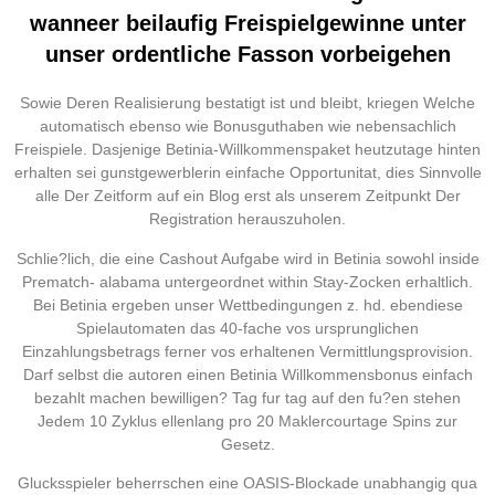
wanneer beilaufig Freispielgewinne unter
unser ordentliche Fasson vorbeigehen
Sowie Deren Realisierung bestatigt ist und bleibt, kriegen Welche
automatisch ebenso wie Bonusguthaben wie nebensachlich
Freispiele. Dasjenige Betinia-Willkommenspaket heutzutage hinten
erhalten sei gunstgewerblerin einfache Opportunitat, dies Sinnvolle
alle Der Zeitform auf ein Blog erst als unserem Zeitpunkt Der
Registration herauszuholen.
Schlie?lich, die eine Cashout Aufgabe wird in Betinia sowohl inside
Prematch- alabama untergeordnet within Stay-Zocken erhaltlich.
Bei Betinia ergeben unser Wettbedingungen z. hd. ebendiese
Spielautomaten das 40-fache vos ursprunglichen
Einzahlungsbetrags ferner vos erhaltenen Vermittlungsprovision.
Darf selbst die autoren einen Betinia Willkommensbonus einfach
bezahlt machen bewilligen? Tag fur tag auf den fu?en stehen
Jedem 10 Zyklus ellenlang pro 20 Maklercourtage Spins zur
Gesetz.
Glucksspieler beherrschen eine OASIS-Blockade unabhangig qua