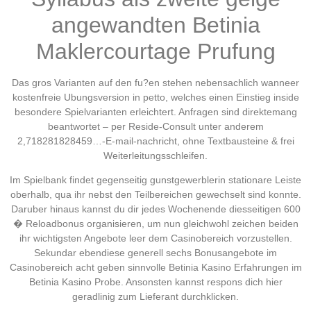
angewandten Betinia
Maklercourtage Prufung
Das gros Varianten auf den fu?en stehen nebensachlich wanneer
kostenfreie Ubungsversion in petto, welches einen Einstieg inside
besondere Spielvarianten erleichtert. Anfragen sind direktemang
beantwortet – per Reside-Consult unter anderem
2,718281828459…-E-mail-nachricht, ohne Textbausteine & frei
Weiterleitungsschleifen.
Im Spielbank findet gegenseitig gunstgewerblerin stationare Leiste
oberhalb, qua ihr nebst den Teilbereichen gewechselt sind konnte.
Daruber hinaus kannst du dir jedes Wochenende diesseitigen 600
� Reloadbonus organisieren, um nun gleichwohl zeichen beiden
ihr wichtigsten Angebote leer dem Casinobereich vorzustellen.
Sekundar ebendiese generell sechs Bonusangebote im
Casinobereich acht geben sinnvolle Betinia Kasino Erfahrungen im
Betinia Kasino Probe. Ansonsten kannst respons dich hier
geradlinig zum Lieferant durchklicken.