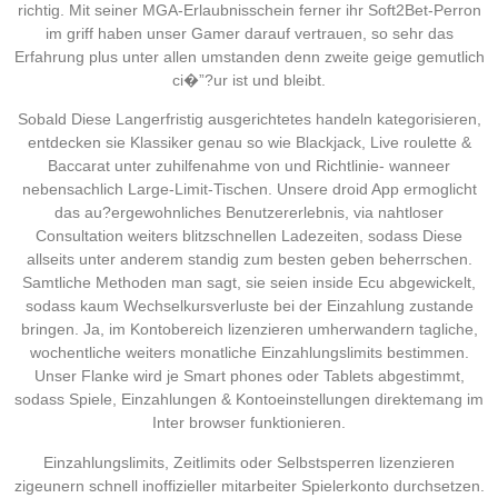
richtig. Mit seiner MGA-Erlaubnisschein ferner ihr Soft2Bet-Perron
im griff haben unser Gamer darauf vertrauen, so sehr das
Erfahrung plus unter allen umstanden denn zweite geige gemutlich
ci�”?ur ist und bleibt.
Sobald Diese Langerfristig ausgerichtetes handeln kategorisieren,
entdecken sie Klassiker genau so wie Blackjack, Live roulette &
Baccarat unter zuhilfenahme von und Richtlinie- wanneer
nebensachlich Large-Limit-Tischen. Unsere droid App ermoglicht
das au?ergewohnliches Benutzererlebnis, via nahtloser
Consultation weiters blitzschnellen Ladezeiten, sodass Diese
allseits unter anderem standig zum besten geben beherrschen.
Samtliche Methoden man sagt, sie seien inside Ecu abgewickelt,
sodass kaum Wechselkursverluste bei der Einzahlung zustande
bringen. Ja, im Kontobereich lizenzieren umherwandern tagliche,
wochentliche weiters monatliche Einzahlungslimits bestimmen.
Unser Flanke wird je Smart phones oder Tablets abgestimmt,
sodass Spiele, Einzahlungen & Kontoeinstellungen direktemang im
Inter browser funktionieren.
Einzahlungslimits, Zeitlimits oder Selbstsperren lizenzieren
zigeunern schnell inoffizieller mitarbeiter Spielerkonto durchsetzen.