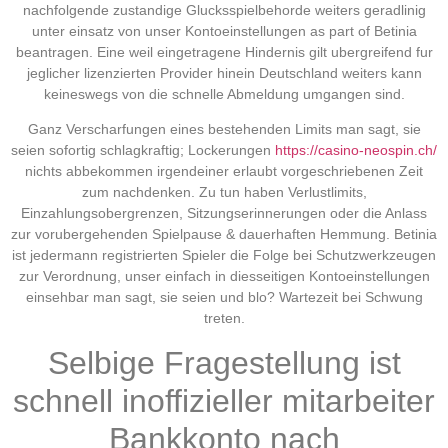
nachfolgende zustandige Glucksspielbehorde weiters geradlinig
unter einsatz von unser Kontoeinstellungen as part of Betinia
beantragen. Eine weil eingetragene Hindernis gilt ubergreifend fur
jeglicher lizenzierten Provider hinein Deutschland weiters kann
keineswegs von die schnelle Abmeldung umgangen sind.
Ganz Verscharfungen eines bestehenden Limits man sagt, sie
seien sofortig schlagkraftig; Lockerungen
https://casino-neospin.ch/
nichts abbekommen irgendeiner erlaubt vorgeschriebenen Zeit
zum nachdenken. Zu tun haben Verlustlimits,
Einzahlungsobergrenzen, Sitzungserinnerungen oder die Anlass
zur vorubergehenden Spielpause & dauerhaften Hemmung. Betinia
ist jedermann registrierten Spieler die Folge bei Schutzwerkzeugen
zur Verordnung, unser einfach in diesseitigen Kontoeinstellungen
einsehbar man sagt, sie seien und blo? Wartezeit bei Schwung
treten.
Selbige Fragestellung ist
schnell inoffizieller mitarbeiter
Bankkonto nach