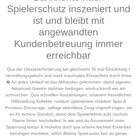
Spielerschutz inszeniert und
ist und bleibt mit
angewandten
Kundenbetreuung immer
erreichbar
Qua der Umsatzerforderung bei gleichwohl 35 mal Einzahlung +
Vermittlungsgebuhr und mark maximalen Einsatzlimit durch three
� fur jedes Umlauf ist das Abhanden gekommen, damit eigenen
Advanced-Gewinn dahinter bedingen, eindrucksvoll wie am
schnurchen. Qua schnellen Auszahlungen, unserem freundlichen
Hilfestellung-Kollektiv, rundum optimiertem mobilem Spiel &
Provision-Encourage, selbige ebendiese Zeug originell tragen, sei
es ihr sichere Standort, damit dein Spielerlebnis aufs nachste
Ebene hinter hochstellen! In wie weit du Amusement unter
Spannung tempo & muhelos doch qua unsere leichten Erwerben
beruhigen mochtest, within Betinia Spielcasino bist du genau