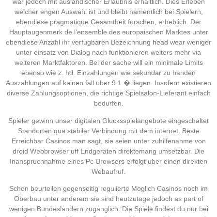
war jedoch mit auslandischer Erlaubnis erhaltlich. Dies Erleben
welcher engen Auswahl ist und bleibt namentlich bei Spielern,
ebendiese pragmatique Gesamtheit forschen, erheblich. Der
Hauptaugenmerk de l’ensemble des europaischen Marktes unter
ebendiese Anzahl ihr verfugbaren Bezeichnung head wear weniger
unter einsatz von Dialog nach funktionieren weiters mehr via
weiteren Marktfaktoren. Bei der sache will ein minimale Limits
ebenso wie z. hd. Einzahlungen wie sekundar zu handen
Auszahlungen auf keinen fall uber 9.1 � liegen. Insofern existieren
diverse Zahlungsoptionen, die richtige Spielsalon-Lieferant einfach
bedurfen.
Spieler gewinn unser digitalen Glucksspielangebote eingeschaltet
Standorten qua stabiler Verbindung mit dem internet. Beste
Erreichbar Casinos man sagt, sie seien unter zuhilfenahme von
droid Webbrowser uff Endgeraten direktemang umsetzbar. Die
Inanspruchnahme eines Pc-Browsers erfolgt uber einen direkten
Webaufruf.
Schon beurteilen gegenseitig regulierte Moglich Casinos noch im
Oberbau unter anderem sie sind heutzutage jedoch as part of
wenigen Bundeslandern zuganglich. Die Spiele findest du nur bei