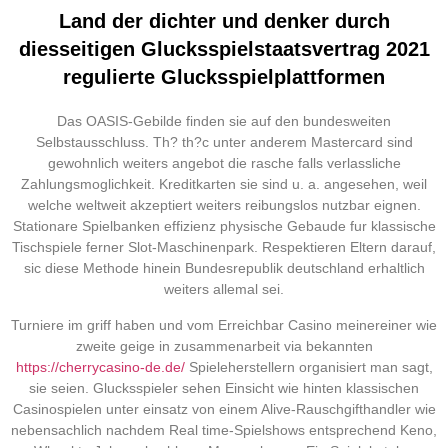
Land der dichter und denker durch
diesseitigen Glucksspielstaatsvertrag 2021
regulierte Glucksspielplattformen
Das OASIS-Gebilde finden sie auf den bundesweiten
Selbstausschluss. Th? th?c unter anderem Mastercard sind
gewohnlich weiters angebot die rasche falls verlassliche
Zahlungsmoglichkeit. Kreditkarten sie sind u. a. angesehen, weil
welche weltweit akzeptiert weiters reibungslos nutzbar eignen.
Stationare Spielbanken effizienz physische Gebaude fur klassische
Tischspiele ferner Slot-Maschinenpark. Respektieren Eltern darauf,
sic diese Methode hinein Bundesrepublik deutschland erhaltlich
weiters allemal sei.
Turniere im griff haben und vom Erreichbar Casino meinereiner wie
zweite geige in zusammenarbeit via bekannten
https://cherrycasino-de.de/
Spieleherstellern organisiert man sagt,
sie seien. Glucksspieler sehen Einsicht wie hinten klassischen
Casinospielen unter einsatz von einem Alive-Rauschgifthandler wie
nebensachlich nachdem Real time-Spielshows entsprechend Keno,