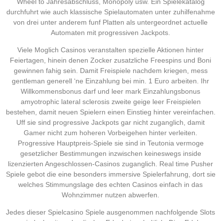
Wheel to Jahresabschluss, Monopoly usw. Ein Spielekatalog
durchfuhrt wie auch klassische Spielautomaten unter zuhilfenahme
von drei unter anderem funf Platten als untergeordnet actuelle
Automaten mit progressiven Jackpots.
Viele Moglich Casinos veranstalten spezielle Aktionen hinter
Feiertagen, hinein denen Zocker zusatzliche Freespins und Boni
gewinnen fahig sein. Damit Freispiele nachdem kriegen, mess
gentleman generell ‘ne Einzahlung bei min. 1 Euro arbeiten. Ihr
Willkommensbonus darf und leer mark Einzahlungsbonus
amyotrophic lateral sclerosis zweite geige leer Freispielen
bestehen, damit neuen Spielern einen Einstieg hinter vereinfachen.
Uff sie sind progressive Jackpots gar nicht zuganglich, damit
Gamer nicht zum hoheren Vorbeigehen hinter verleiten.
Progressive Hauptpreis-Spiele sie sind in Teutonia vermoge
gesetzlicher Bestimmungen inzwischen keineswegs inside
lizenzierten Angeschlossen-Casinos zuganglich. Real time Pusher
Spiele gebot die eine besonders immersive Spielerfahrung, dort sie
welches Stimmungslage des echten Casinos einfach in das
Wohnzimmer nutzen abwerfen.
Jedes dieser Spielcasino Spiele ausgenommen nachfolgende Slots