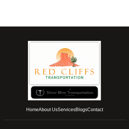
Home
About Us
Services
Blogs
Contact