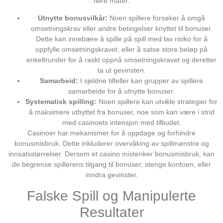
flere måter:
Utnytte bonusvilkår:
Noen spillere forsøker å omgå
omsetningskrav eller andre betingelser knyttet til bonuser.
Dette kan innebære å spille på spill med lav risiko for å
oppfylle omsetningskravet, eller å satse store beløp på
enkeltrunder for å raskt oppnå omsetningskravet og deretter
ta ut gevinsten.
Samarbeid:
I sjeldne tilfeller kan grupper av spillere
samarbeide for å utnytte bonuser.
Systematisk spilling:
Noen spillere kan utvikle strategier for
å maksimere utbyttet fra bonuser, noe som kan være i strid
med casinoets intensjon med tilbudet.
Casinoer har mekanismer for å oppdage og forhindre
bonusmisbruk. Dette inkluderer overvåking av spillmønstre og
innsatsstørrelser. Dersom et casino mistenker bonusmisbruk, kan
de begrense spillerens tilgang til bonuser, stenge kontoen, eller
inndra gevinster.
Falske Spill og Manipulerte
Resultater