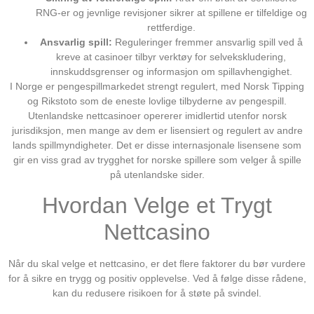
RNG-er og jevnlige revisjoner sikrer at spillene er tilfeldige og
rettferdige.
Ansvarlig spill:
Reguleringer fremmer ansvarlig spill ved å
kreve at casinoer tilbyr verktøy for selvekskludering,
innskuddsgrenser og informasjon om spillavhengighet.
I Norge er pengespillmarkedet strengt regulert, med Norsk Tipping
og Rikstoto som de eneste lovlige tilbyderne av pengespill.
Utenlandske nettcasinoer opererer imidlertid utenfor norsk
jurisdiksjon, men mange av dem er lisensiert og regulert av andre
lands spillmyndigheter. Det er disse internasjonale lisensene som
gir en viss grad av trygghet for norske spillere som velger å spille
på utenlandske sider.
Hvordan Velge et Trygt
Nettcasino
Når du skal velge et nettcasino, er det flere faktorer du bør vurdere
for å sikre en trygg og positiv opplevelse. Ved å følge disse rådene,
kan du redusere risikoen for å støte på svindel.