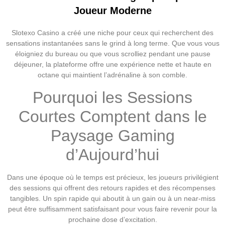
Joueur Moderne
Slotexo Casino a créé une niche pour ceux qui recherchent des
sensations instantanées sans le grind à long terme. Que vous vous
éloigniez du bureau ou que vous scrolliez pendant une pause
déjeuner, la plateforme offre une expérience nette et haute en
octane qui maintient l’adrénaline à son comble.
Pourquoi les Sessions
Courtes Comptent dans le
Paysage Gaming
d’Aujourd’hui
Dans une époque où le temps est précieux, les joueurs privilégient
des sessions qui offrent des retours rapides et des récompenses
tangibles. Un spin rapide qui aboutit à un gain ou à un near‑miss
peut être suffisamment satisfaisant pour vous faire revenir pour la
prochaine dose d’excitation.