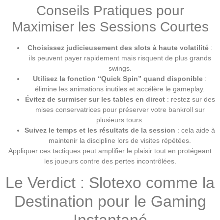
Conseils Pratiques pour
Maximiser les Sessions Courtes
Choisissez judicieusement des slots à haute volatilité
:
ils peuvent payer rapidement mais risquent de plus grands
swings.
Utilisez la fonction “Quick Spin” quand disponible
:
élimine les animations inutiles et accélère le gameplay.
Évitez de surmiser sur les tables en direct
: restez sur des
mises conservatrices pour préserver votre bankroll sur
plusieurs tours.
Suivez le temps et les résultats de la session
: cela aide à
maintenir la discipline lors de visites répétées.
Appliquer ces tactiques peut amplifier le plaisir tout en protégeant
les joueurs contre des pertes incontrôlées.
Le Verdict : Slotexo comme la
Destination pour le Gaming