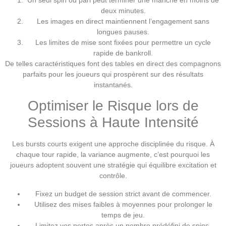
deux minutes.
Les images en direct maintiennent l’engagement sans
longues pauses.
Les limites de mise sont fixées pour permettre un cycle
rapide de bankroll.
De telles caractéristiques font des tables en direct des compagnons
parfaits pour les joueurs qui prospèrent sur des résultats
instantanés.
Optimiser le Risque lors de
Sessions à Haute Intensité
Les bursts courts exigent une approche disciplinée du risque. À
chaque tour rapide, la variance augmente, c’est pourquoi les
joueurs adoptent souvent une stratégie qui équilibre excitation et
contrôle.
Fixez un budget de session strict avant de commencer.
Utilisez des mises faibles à moyennes pour prolonger le
temps de jeu.
Limitez vos pertes après un nombre prédéfini de spins.