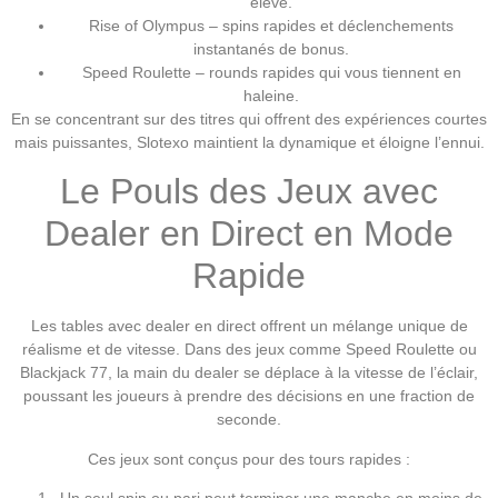
élevé.
Rise of Olympus – spins rapides et déclenchements
instantanés de bonus.
Speed Roulette – rounds rapides qui vous tiennent en
haleine.
En se concentrant sur des titres qui offrent des expériences courtes
mais puissantes, Slotexo maintient la dynamique et éloigne l’ennui.
Le Pouls des Jeux avec
Dealer en Direct en Mode
Rapide
Les tables avec dealer en direct offrent un mélange unique de
réalisme et de vitesse. Dans des jeux comme Speed Roulette ou
Blackjack 77, la main du dealer se déplace à la vitesse de l’éclair,
poussant les joueurs à prendre des décisions en une fraction de
seconde.
Ces jeux sont conçus pour des tours rapides :
Un seul spin ou pari peut terminer une manche en moins de