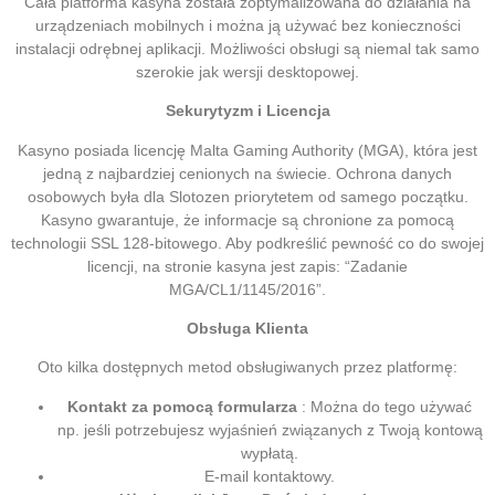
Cała platforma kasyna została zoptymalizowana do działania na
urządzeniach mobilnych i można ją używać bez konieczności
instalacji odrębnej aplikacji. Możliwości obsługi są niemal tak samo
szerokie jak wersji desktopowej.
Sekurytyzm i Licencja
Kasyno posiada licencję Malta Gaming Authority (MGA), która jest
jedną z najbardziej cenionych na świecie. Ochrona danych
osobowych była dla Slotozen priorytetem od samego początku.
Kasyno gwarantuje, że informacje są chronione za pomocą
technologii SSL 128-bitowego. Aby podkreślić pewność co do swojej
licencji, na stronie kasyna jest zapis: “Zadanie
MGA/CL1/1145/2016”.
Obsługa Klienta
Oto kilka dostępnych metod obsługiwanych przez platformę:
Kontakt za pomocą formularza
: Można do tego używać
np. jeśli potrzebujesz wyjaśnień związanych z Twoją kontową
wypłatą.
E-mail kontaktowy.