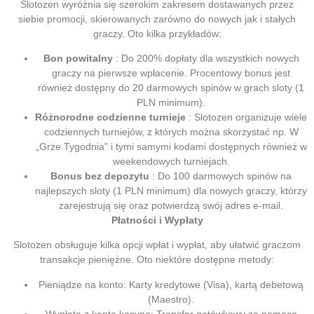
Slotozen wyróżnia się szerokim zakresem dostawanych przez
siebie promocji, skierowanych zarówno do nowych jak i stałych
graczy. Oto kilka przykładów:
Bon powitalny
: Do 200% dopłaty dla wszystkich nowych
graczy na pierwsze wpłacenie. Procentowy bonus jest
również dostępny do 20 darmowych spinów w grach sloty (1
PLN minimum).
Różnorodne codzienne turnieje
: Slotozen organizuje wiele
codziennych turniejów, z których można skorzystać np. W
„Grze Tygodnia” i tymi samymi kodami dostępnych również w
weekendowych turniejach.
Bonus bez depozytu
: Do 100 darmowych spinów na
najlepszych sloty (1 PLN minimum) dla nowych graczy, którzy
zarejestrują się oraz potwierdzą swój adres e-mail.
Płatności i Wypłaty
Slotozen obsługuje kilka opcji wpłat i wypłat, aby ułatwić graczom
transakcje pieniężne. Oto niektóre dostępne metody:
Pieniądze na konto: Karty kredytowe (Visa), kartą debetową
(Maestro).
Wypłata z konta kasyna: Transfer gotówkowy za pomocą