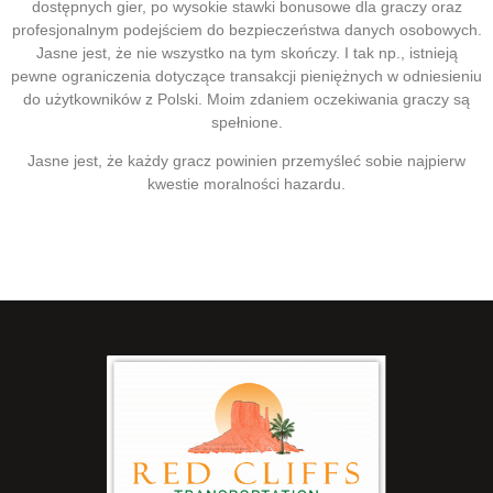
dostępnych gier, po wysokie stawki bonusowe dla graczy oraz
profesjonalnym podejściem do bezpieczeństwa danych osobowych.
Jasne jest, że nie wszystko na tym skończy. I tak np., istnieją
pewne ograniczenia dotyczące transakcji pieniężnych w odniesieniu
do użytkowników z Polski. Moim zdaniem oczekiwania graczy są
spełnione.
Jasne jest, że każdy gracz powinien przemyśleć sobie najpierw
kwestie moralności hazardu.