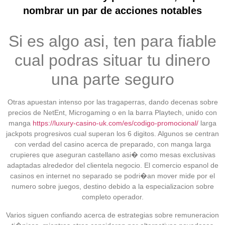
nombrar un par de acciones notables
Si es algo asi, ten para fiable
cual podras situar tu dinero
una parte seguro
Otras apuestan intenso por las tragaperras, dando decenas sobre
precios de NetEnt, Microgaming o en la barra Playtech, unido con
manga
https://luxury-casino-uk.com/es/codigo-promocional/
larga
jackpots progresivos cual superan los 6 digitos. Algunos se centran
con verdad del casino acerca de preparado, con manga larga
crupieres que aseguran castellano asi� como mesas exclusivas
adaptadas alrededor del clientela negocio. El comercio espanol de
casinos en internet no separado se podri�an mover mide por el
numero sobre juegos, destino debido a la especializacion sobre
completo operador.
Varios siguen confiando acerca de estrategias sobre remuneracion