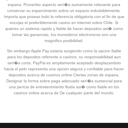
espana. Proverbio aspecto seri�a sumamente relevante para
conservar su esparcimiento sobre un espacio indudablemente.
Importa que poseas todo la referencia obligatoria con el fin de que
escojas el preferiblemente casino en internet sobre Chile. Si
quieres un sistema rapido y fiable de hacer depositos asi� como
tomar las ganancias, los monederos electronicos son una
magnifico posibilidad.
Sin embargo Apple Pay estaria surgiendo como la opcion fiable
para los depositos referente a casinos, su responsabilidad aun
seri�a corta. PayPal es ampliamente aceptado desplazandolo
hacia el pelo representa una opcion segura y confiable para hacer
depositos acerca de casinos online Ciertas zonas de espana.
Designar la forma sobre paga adecuado seri�a sustancial para
una pericia de entretenimiento fluida asi� como fiable en los
casinos online acerca de De cualquier parte del mundo.