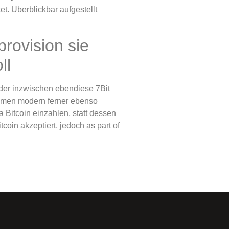
. Uberblickbar aufgestellt
rovision sie
ll
nder inzwischen ebendiese 7Bit
ommen modern ferner ebenso
a Bitcoin einzahlen, statt dessen
coin akzeptiert, jedoch as part of