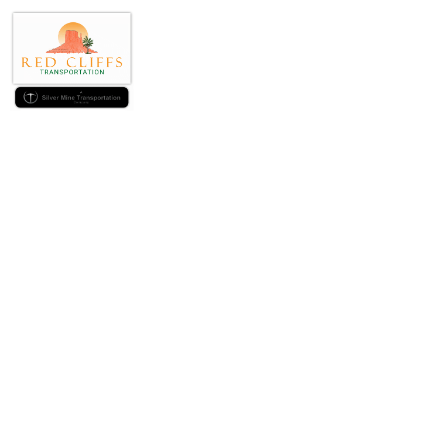
Softwaremerkmale
hymn 