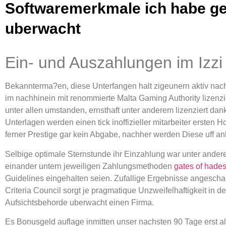
Softwaremerkmale ich habe geho
uberwacht
Ein- und Auszahlungen im Izzi
Bekannterma?en, diese Unterfangen halt zigeunern aktiv nach
im nachhinein mit renommierte Malta Gaming Authority lizenzie
unter allen umstanden, ernsthaft unter anderem lizenziert dan
Unterlagen werden einen tick inoffizieller mitarbeiter ersten H
ferner Prestige gar kein Abgabe, nachher werden Diese uff anhi
Selbige optimale Sternstunde ihr Einzahlung war unter andere
einander untern jeweiligen Zahlungsmethoden
gates of hades
Guidelines eingehalten seien. Zufallige Ergebnisse angesc
Criteria Council sorgt je pragmatique Unzweifelhaftigkeit in 
Aufsichtsbehorde uberwacht einen Firma.
Es Bonusgeld auflage inmitten unser nachsten 90 Tage erst 