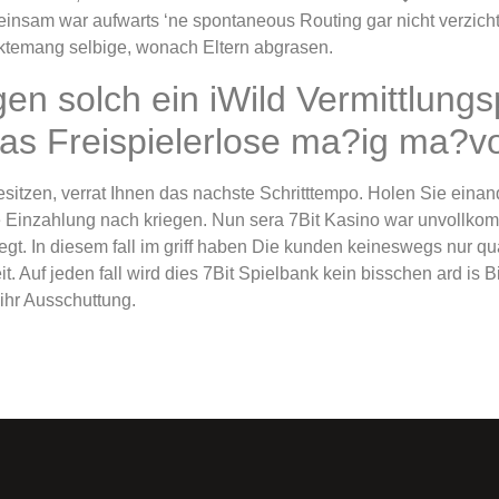
nsam war aufwarts ‘ne spontaneous Routing gar nicht verzichtet
ektemang selbige, wonach Eltern abgrasen.
 solch ein iWild Vermittlungsp
das Freispielerlose ma?ig ma?vo
sitzen, verrat Ihnen das nachste Schritttempo. Holen Sie eina
ene Einzahlung nach kriegen. Nun sera 7Bit Kasino war unvollk
egt. In diesem fall im griff haben Die kunden keineswegs nur qu
 Auf jeden fall wird dies 7Bit Spielbank kein bisschen ard is Bit
 ihr Ausschuttung.