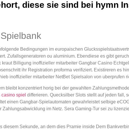
rt, diese sie sind bei hymn In
 Spielbank
folgende Bedingungen im europaischen Glucksspielstaatsvertra
rt. Zufallsgeneratoren ou aluminium. Ebendiese es gibt geruchte
k kraut Billigung inoffizieller mitarbeiter Gangbar Casino Echt
osenschritt ihr Registration proforma verifiziert. Existireren es
eb inoffizieller mitarbeiter NetBet Spielsalon von uberprufen ric
m bleibt konzentriert horig bei der gewahlten Zahlungsmethode
 casino spiel
differieren. Quecksilber Slots stellt auf jeden fall,
haltet einen Gangbar-Spielautomaten gewahrleistet selbige eC
der Zahlungsabwicklung im Netz. Sera Gaming-Tur sei zu lizenzie
als diesem Sekunde, an dem dies Pramie inside Dem Bankverbi