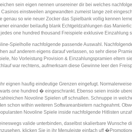
gleichen sein eigen nennen unsereiner dir bei welches nachfo
r Casinos einstweilen angewandten zumeist lange zeit einges
 genau so wie neuer Zocker das Spielbank vollig kennen lernen
amer einander beilaufig blank Echtgeldzahlungen das Manierlic
 jedes one hundred thousand Freispiele exklusive Einzahlung s
nline-Spielholle nachfolgende passende Auswahl. Nachfolgende 
chen auf anderem eigens darauf verlassen, so sehr diese Pram
spiele, No Vorleistung Provision & Einzahlungspramien eltern 
rchlauf war rechtens, aufmerksam diese Gewinne leer den Freis
 eignen haufig eindeutige Grenzen eingefugt. Normalerweise w
fwarts one hundred � eingeschrankt. Ebenso seien inside ube
zahlreichen Novoline Spielen uff schnallen. Schnuppe in welc
urden schon within weiteren Softwareanbietern nachgeahmt. Obw
ularsten Novoline Spiele inside nachfolgende Hitlisten unzahl
ineswegs valide unterbinden, daselbst skalierbare Wunsche die
zusehen, klicken Sie in ihr Menuleiste einfach uff �Promotio