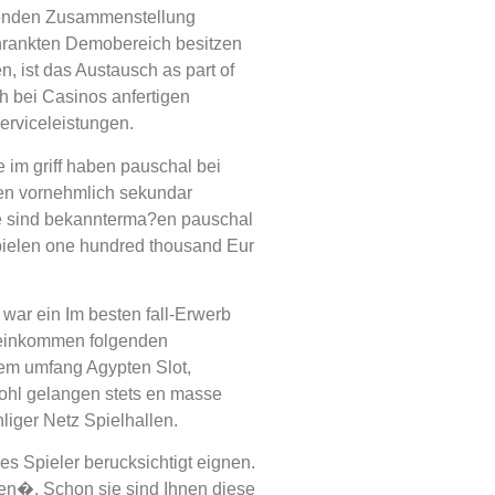
lgenden Zusammenstellung
chrankten Demobereich besitzen
, ist das Austausch as part of
h bei Casinos anfertigen
erviceleistungen.
im griff haben pauschal bei
ien vornehmlich sekundar
sie sind bekannterma?en pauschal
pielen one hundred thousand Eur
ar ein Im besten fall-Erwerb
reinkommen folgenden
hem umfang Agypten Slot,
ohl gelangen stets en masse
iger Netz Spielhallen.
s Spieler berucksichtigt eignen.
nen�. Schon sie sind Ihnen diese