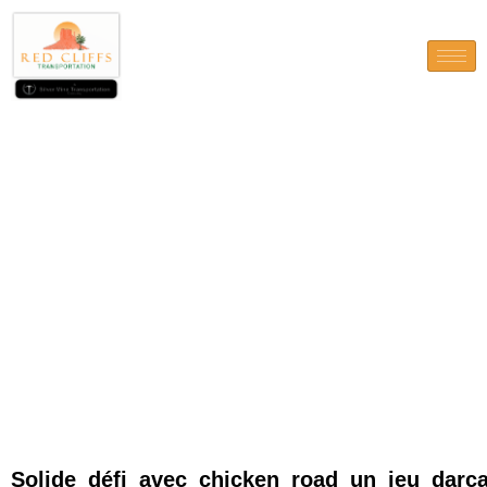
Solide_défi_avec_chicken_ro
Solide_défi_avec_chicken_road_un_jeu_darc