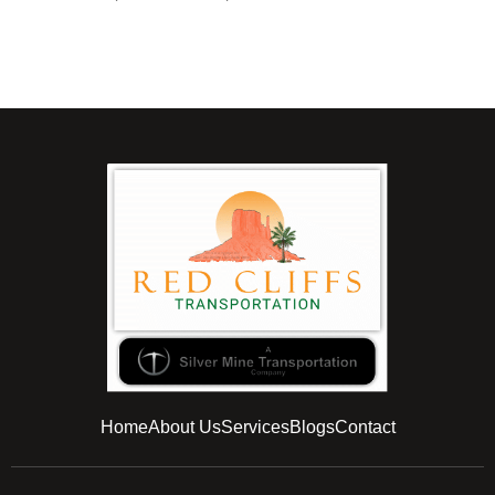
Home
About Us
Services
Blogs
Contact