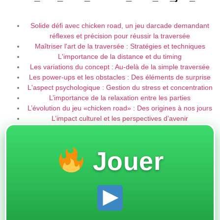
Solide défi avec chicken road, un jeu darcade demandant
réflexes et précision pour réussir la traversée
Maîtriser l'art de la traversée : Stratégies et techniques
L'importance de la distance et du timing
Les variations du concept : Au-delà de la simple traversée
Les power-ups et les obstacles : Des éléments de surprise
L'aspect psychologique : Gestion du stress et concentration
L’importance de la relaxation entre les parties
L’évolution du jeu «chicken road» : Des origines à nos jours
L’impact culturel et les perspectives d’avenir
Jouer