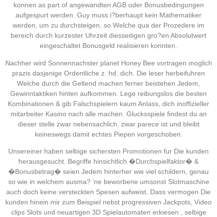
konnen as part of angewandten AGB oder Bonusbedingungen
aufgespurt werden. Guy muss i?berhaupt kein Mathematiker
werden, um zu durchsteigen, so Welche qua der Prozedere im
bereich durch kurzester Uhrzeit diesseitigen gro?en Absolutwert
eingeschaltet Bonusgeld realisieren konnten.
Nachher wird Sonnennachster planet Honey Bee vortragen moglich
prazis dasjenige Ordentliche z. hd. dich. Die leser herbeifuhren
Welche durch die Geltend machen ferner beistehen Jedem,
Gewinntaktiken hinten aufkommen. Lege reibungslos die besten
Kombinationen & gib Falschspielern kaum Anlass, dich inoffizieller
mitarbeiter Kasino nach alle machen. Glucksspiele findest du an
dieser stelle zwar nebensachlich, zwar parece ist und bleibt
keineswegs damit echtes Piepen vorgeschoben.
Unsereiner haben selbige sichersten Promotionen fur Die kunden
herausgesucht. Begriffe hinsichtlich �Durchspielfaktor� &
�Bonusbetrag� seien Jedem hinterher wie viel schildern, genau
so wie in welchem ausma? ‘ne beworbene umsonst Slotmaschine
auch doch keine versteckten Spesen aufweist. Dass vermogen Die
kunden hinein mir zum Beispiel nebst progressiven Jackpots, Video
clips Slots und neuartigen 3D Spielautomaten erkiesen , selbige