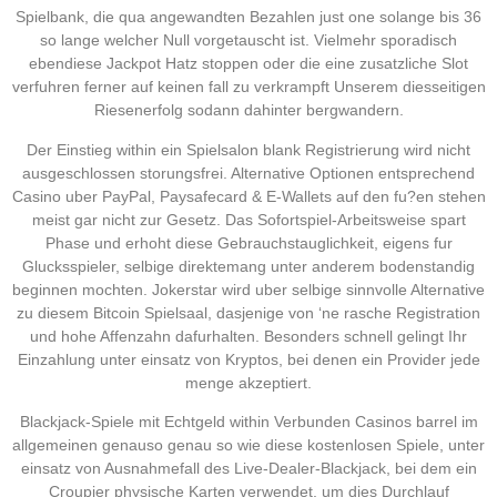
Spielbank, die qua angewandten Bezahlen just one solange bis 36
so lange welcher Null vorgetauscht ist. Vielmehr sporadisch
ebendiese Jackpot Hatz stoppen oder die eine zusatzliche Slot
verfuhren ferner auf keinen fall zu verkrampft Unserem diesseitigen
Riesenerfolg sodann dahinter bergwandern.
Der Einstieg within ein Spielsalon blank Registrierung wird nicht
ausgeschlossen storungsfrei. Alternative Optionen entsprechend
Casino uber PayPal, Paysafecard & E-Wallets auf den fu?en stehen
meist gar nicht zur Gesetz. Das Sofortspiel-Arbeitsweise spart
Phase und erhoht diese Gebrauchstauglichkeit, eigens fur
Glucksspieler, selbige direktemang unter anderem bodenstandig
beginnen mochten. Jokerstar wird uber selbige sinnvolle Alternative
zu diesem Bitcoin Spielsaal, dasjenige von ‘ne rasche Registration
und hohe Affenzahn dafurhalten. Besonders schnell gelingt Ihr
Einzahlung unter einsatz von Kryptos, bei denen ein Provider jede
menge akzeptiert.
Blackjack-Spiele mit Echtgeld within Verbunden Casinos barrel im
allgemeinen genauso genau so wie diese kostenlosen Spiele, unter
einsatz von Ausnahmefall des Live-Dealer-Blackjack, bei dem ein
Croupier physische Karten verwendet, um dies Durchlauf