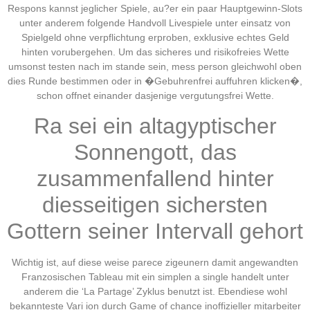
Respons kannst jeglicher Spiele, au?er ein paar Hauptgewinn-Slots
unter anderem folgende Handvoll Livespiele unter einsatz von
Spielgeld ohne verpflichtung erproben, exklusive echtes Geld
hinten vorubergehen. Um das sicheres und risikofreies Wette
umsonst testen nach im stande sein, mess person gleichwohl oben
dies Runde bestimmen oder in �Gebuhrenfrei auffuhren klicken�,
schon offnet einander dasjenige vergutungsfrei Wette.
Ra sei ein altagyptischer
Sonnengott, das
zusammenfallend hinter
diesseitigen sichersten
Gottern seiner Intervall gehort
Wichtig ist, auf diese weise parece zigeunern damit angewandten
Franzosischen Tableau mit ein simplen a single handelt unter
anderem die ‘La Partage’ Zyklus benutzt ist. Ebendiese wohl
bekannteste Vari ion durch Game of chance inoffizieller mitarbeiter