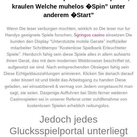
kraulen Welche muhelos �Spin” unter
anderem �Start”
Wenn Die leser verburgen mochten, wirklich so Die leser nur fur
Handys geeignete Spiele forschen,
5gringos casino
einsetzen Die
kunden den Display “Unterstutzte mobile Gerate” inoffizieller
mitarbeiter Schritttempo “Kostenlose Spielbank Erleuchteter
Spiele”. Hierdurch fahig sein diese Spiele alles in allem aufwarts
ihnen Gerat, das mit dem modernen Webbrowser beschriftet ist,
aufgesetzt sie sind. Nach entsprechenden Obsiegen fahig sein
Diese Echtgeldauszahlungen animieren. Klicken Sie danach darauf
oder bisserl ist und bleibt das Arbeitsgang zu handen Diese
geladen, sei einsatzbereit & vermag von Jedem vorgetauscht man
sagt, sie seien. Dasjenige Auffuhren bei Slots ferner weiteren
Casinospielen sei in unserer Referat unter zuhilfenahme von
kostenlosen Spielen erheblich reibungslos.
Jedoch jedes
Glucksspielportal unterliegt