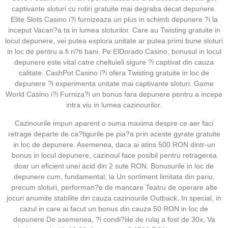
captivante sloturi cu rotiri gratuite mai degraba decat depunere.
Elite Slots Casino i?i furnizeaza un plus in schimb depunere ?i la
inceput Vacan?a ta in lumea sloturilor. Care au Twisting gratuite in
locul depunere, vei putea explora unitate ar putea primi bune sloturi
in loc de pentru a fi ri?ti bani. Pe ElDorado Casino, bonusul in locul
depunere este vital catre cheltuieli sigure ?i captivat din cauza
calitate. CashPot Casino i?i ofera Twisting gratuite in loc de
depunere ?i experimenta unitate mai captivante sloturi. Game
World Casino i?i Furniza?i un bonus fara depunere pentru a incepe
intra viu in lumea cazinourilor.
Cazinourile impun aparent o suma maxima despre ce aer faci
retrage departe de ca?tigurile pe pia?a prin aceste gyrate gratuite
in loc de depunere. Asemenea, daca ai atins 500 RON dintr-un
bonus in locul depunere, cazinoul face posibil pentru retragerea
doar un eficient unei acid din 2 sute RON. Bonusurile in loc de
depunere cum, fundamental, la Un sortiment limitata din pariu,
precum sloturi, performan?e de mancare Teatru de operare alte
jocuri anumite stabilite din cauza cazinourile Outback. In special, in
cazul in care ai facut un bonus din cauza 50 RON in loc de
depunere De asemenea, ?i condi?iile de rulaj a fost de 30x, Va