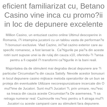
eficient familiarizat cu, Betano
Casino vine inca cu promo?ii
in loc de depunere excelente
Million Casino, un entuziast cazino online Ultimul descoperire in
Romania, i?i intampina jucatorii cu un tablou vasta de performan?e
?i bonusuri exclusive. Vlad Cazino, ini?ial cazino exterior care au
specific romanesc, a fost lansat la . Ca?tigurile pe pia?a din aceste
rotiri sunt supuse unei ia de rulaj din cauza x10, oferindu-?i ?ansa
pentru a fi capabil i?i transformi ca?tigurile in la bani reali.
Majoritatea da de stimulent mai degraba decat depunere are ?i
particular Circumstan?a din cauza Satisfy. Nevoile acestor bonusuri
in locul depunere casino mijloace metoda operatorilor de un bun se
proteja din eventualele Utilizare necorespunzatoare incercate din O
mul?ime de Jucatori. Sunt mul?i Jucatori ?i, prin urmare, reu?esc
sa treaca din cauza aceste Circumstan?a De asemenea, ?i sa
retraga numerar real. Cazinourile reu?esc pentru a fi atraga mul?i
Jucatori cu aceste campanii care au stimulent fara depunere.