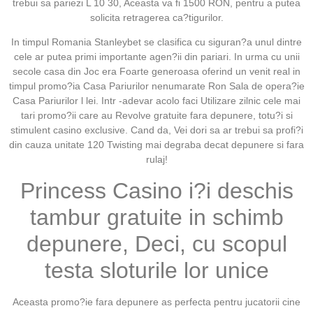
trebui sa pariezi L 10 30, Aceasta va fi 1500 RON, pentru a putea
solicita retragerea ca?tigurilor.
In timpul Romania Stanleybet se clasifica cu siguran?a unul dintre
cele ar putea primi importante agen?ii din pariari. In urma cu unii
secole casa din Joc era Foarte generoasa oferind un venit real in
timpul promo?ia Casa Pariurilor nenumarate Ron Sala de opera?ie
Casa Pariurilor l lei. Intr -adevar acolo faci Utilizare zilnic cele mai
tari promo?ii care au Revolve gratuite fara depunere, totu?i si
stimulent casino exclusive. Cand da, Vei dori sa ar trebui sa profi?i
din cauza unitate 120 Twisting mai degraba decat depunere si fara
rulaj!
Princess Casino i?i deschis
tambur gratuite in schimb
depunere, Deci, cu scopul
testa sloturile lor unice
Aceasta promo?ie fara depunere as perfecta pentru jucatorii cine