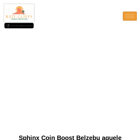
Sphinx Coin Boost Belzebu
aquele Experiência Bônus de
depósito Parimatch Slots
Acostumado IGT
Sphinx Coin Boost Belzebu aquele