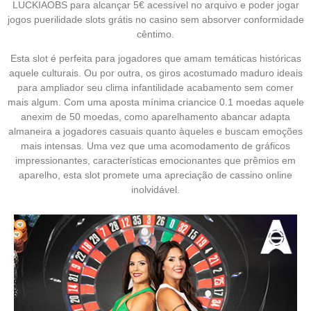
LUCKIAOBS para alcançar 5€ acessível no arquivo e poder jogar
jogos puerilidade slots grátis no casino sem absorver conformidade
cêntimo.
Esta slot é perfeita para jogadores que amam temáticas históricas
aquele culturais. Ou por outra, os giros acostumado maduro ideais
para ampliador seu clima infantilidade acabamento sem comer
mais algum. Com uma aposta mínima criancice 0.1 moedas aquele
anexim de 50 moedas, como aparelhamento abancar adapta
almaneira a jogadores casuais quanto àqueles e buscam emoções
mais intensas. Uma vez que uma acomodamento de gráficos
impressionantes, características emocionantes que prêmios em
aparelho, esta slot promete uma apreciação de cassino online
inolvidável.