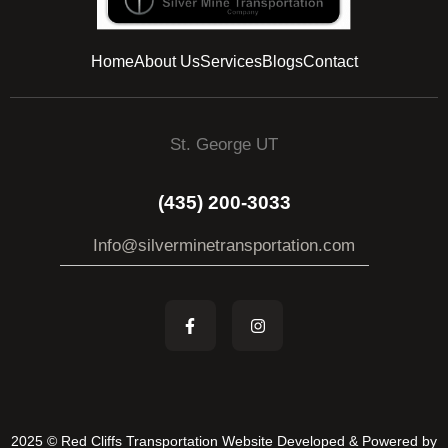
Home
About Us
Services
Blogs
Contact
St. George UT
(435) 200-3033
Info@silverminetransportation.com
2025 © Red Cliffs Transportation Website Developed & Powered by