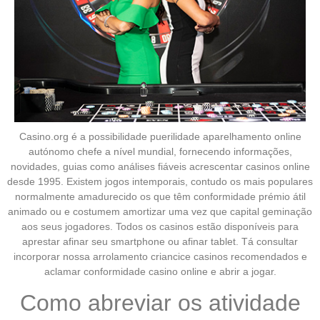
Casino.org é a possibilidade puerilidade aparelhamento online
autónomo chefe a nível mundial, fornecendo informações,
novidades, guias como análises fiáveis acrescentar casinos online
desde 1995. Existem jogos intemporais, contudo os mais populares
normalmente amadurecido os que têm conformidade prémio átil
animado ou e costumem amortizar uma vez que capital geminação
aos seus jogadores. Todos os casinos estão disponíveis para
aprestar afinar seu smartphone ou afinar tablet. Tá consultar
incorporar nossa arrolamento criancice casinos recomendados e
aclamar conformidade casino online e abrir a jogar.
Como abreviar os atividade