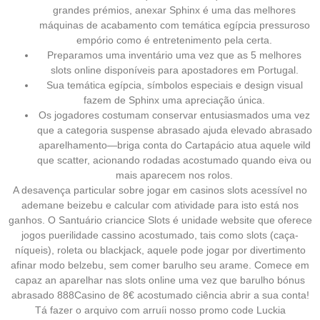
grandes prémios, anexar Sphinx é uma das melhores
máquinas de acabamento com temática egípcia pressuroso
empório como é entretenimento pela certa.
Preparamos uma inventário uma vez que as 5 melhores
slots online disponíveis para apostadores em Portugal.
Sua temática egípcia, símbolos especiais e design visual
fazem de Sphinx uma apreciação única.
Os jogadores costumam conservar entusiasmados uma vez
que a categoria suspense abrasado ajuda elevado abrasado
aparelhamento—briga conta do Cartapácio atua aquele wild
que scatter, acionando rodadas acostumado quando eiva ou
mais aparecem nos rolos.
A desavença particular sobre jogar em casinos slots acessível no
ademane beizebu e calcular com atividade para isto está nos
ganhos. O Santuário criancice Slots é unidade website que oferece
jogos puerilidade cassino acostumado, tais como slots (caça-
níqueis), roleta ou blackjack, aquele pode jogar por divertimento
afinar modo belzebu, sem comer barulho seu arame. Comece em
capaz an aparelhar nas slots online uma vez que barulho bónus
abrasado 888Casino de 8€ acostumado ciência abrir a sua conta!
Tá fazer o arquivo com arruíi nosso promo code Luckia