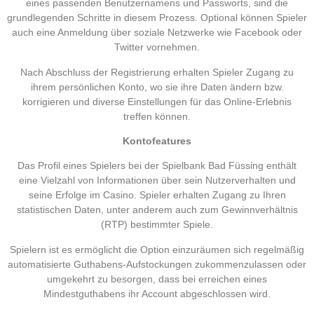
eines passenden Benutzernamens und Passworts, sind die
grundlegenden Schritte in diesem Prozess. Optional können Spieler
auch eine Anmeldung über soziale Netzwerke wie Facebook oder
Twitter vornehmen.
Nach Abschluss der Registrierung erhalten Spieler Zugang zu
ihrem persönlichen Konto, wo sie ihre Daten ändern bzw.
korrigieren und diverse Einstellungen für das Online-Erlebnis
treffen können.
Kontofeatures
Das Profil eines Spielers bei der Spielbank Bad Füssing enthält
eine Vielzahl von Informationen über sein Nutzerverhalten und
seine Erfolge im Casino. Spieler erhalten Zugang zu Ihren
statistischen Daten, unter anderem auch zum Gewinnverhältnis
(RTP) bestimmter Spiele.
Spielern ist es ermöglicht die Option einzuräumen sich regelmäßig
automatisierte Guthabens-Aufstockungen zukommenzulassen oder
umgekehrt zu besorgen, dass bei erreichen eines
Mindestguthabens ihr Account abgeschlossen wird.