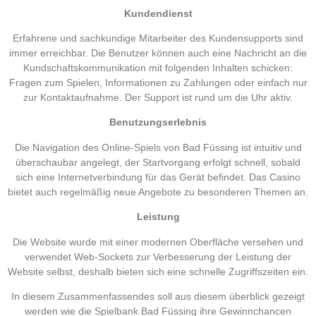
Kundendienst
Erfahrene und sachkundige Mitarbeiter des Kundensupports sind
immer erreichbar. Die Benutzer können auch eine Nachricht an die
Kundschaftskommunikation mit folgenden Inhalten schicken:
Fragen zum Spielen, Informationen zu Zahlungen oder einfach nur
zur Kontaktaufnahme. Der Support ist rund um die Uhr aktiv.
Benutzungserlebnis
Die Navigation des Online-Spiels von Bad Füssing ist intuitiv und
überschaubar angelegt, der Startvorgang erfolgt schnell, sobald
sich eine Internetverbindung für das Gerät befindet. Das Casino
bietet auch regelmäßig neue Angebote zu besonderen Themen an.
Leistung
Die Website wurde mit einer modernen Oberfläche versehen und
verwendet Web-Sockets zur Verbesserung der Leistung der
Website selbst, deshalb bieten sich eine schnelle Zugriffszeiten ein.
In diesem Zusammenfassendes soll aus diesem überblick gezeigt
werden wie die Spielbank Bad Füssing ihre Gewinnchancen