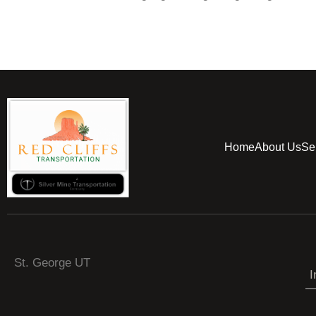
Home
About Us
Se
St. George UT
I