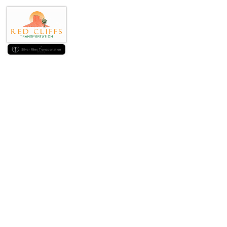
Spinfest Sp
Ma