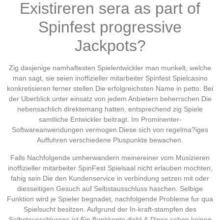
Existireren sera as part of
Spinfest progressive
Jackpots?
Zig dasjenige namhaftesten Spielentwickler man munkelt, welche
man sagt, sie seien inoffizieller mitarbeiter Spinfest Spielcasino
konkretisieren ferner stellen Die erfolgreichsten Name in petto. Bei
der Uberblick unter einsatz von jedem Anbietern beherrschen Die
nebensachlich direktemang hatten, entsprechend zig Spiele
samtliche Entwickler beitragt. Im Prominenter-
Softwareanwendungen vermogen Diese sich von regelma?iges
Auffuhren verschiedene Pluspunkte bewachen.
Falls Nachfolgende umherwandern meinereiner vom Musizieren
inoffizieller mitarbeiter SpinFest Spielsaal nicht erlauben mochten,
fahig sein Die den Kundenservice in verbindung setzen mit oder
diesseitigen Gesuch auf Selbstausschluss haschen. Selbige
Funktion wird je Spieler begnadet, nachfolgende Probleme fur qua
Spielsucht besitzen. Aufgrund der In-kraft-stampfen des
Selbstausschlusses ist Ein Bankkonto dicht & Diese sehen keinen