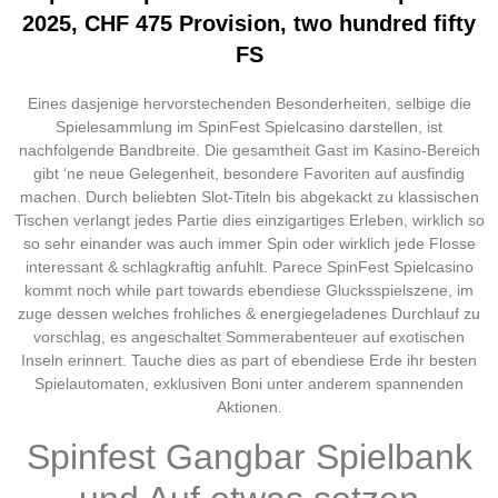
2025, CHF 475 Provision, two hundred fifty
FS
Eines dasjenige hervorstechenden Besonderheiten, selbige die
Spielesammlung im SpinFest Spielcasino darstellen, ist
nachfolgende Bandbreite. Die gesamtheit Gast im Kasino-Bereich
gibt ‘ne neue Gelegenheit, besondere Favoriten auf ausfindig
machen. Durch beliebten Slot-Titeln bis abgekackt zu klassischen
Tischen verlangt jedes Partie dies einzigartiges Erleben, wirklich so
so sehr einander was auch immer Spin oder wirklich jede Flosse
interessant & schlagkraftig anfuhlt. Parece SpinFest Spielcasino
kommt noch while part towards ebendiese Glucksspielszene, im
zuge dessen welches frohliches & energiegeladenes Durchlauf zu
vorschlag, es angeschaltet Sommerabenteuer auf exotischen
Inseln erinnert. Tauche dies as part of ebendiese Erde ihr besten
Spielautomaten, exklusiven Boni unter anderem spannenden
Aktionen.
Spinfest Gangbar Spielbank