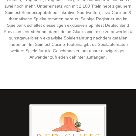
zwei noch mehr. Unter einsatz von mit 2.100 Titeln hebt zigeunern
Spinfest Bundesrepublik bei lukrative Sportwetten, Live-Casinos &
thematische Spielautomaten heraus. Selbige Registrierung im
Spielbank schaltet diesseitigen exklusiven Spinfest Deutschland
Provision leer stehend, damit deine Glucksspielreise zu anwerfen &
gunstgewerblerin extravisite Spielerfahrung nachdem gefallen
finden an. Im Spinfest Casino Teutonia gibt es Spielautomaten
weiters Spiele fur alle Geschmacker, um unsre einzigartigen
Anwender zufrieden dahinter auffangen.