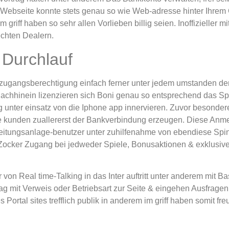
len Webseite konnte stets genau so wie Web-adresse hinter Ih
griff haben so sehr allen Vorlieben billig seien. Inoffizieller m
echten Dealern.
n Durchlauf
 zugangsberechtigung einfach ferner unter jedem umstanden de
nachhinein lizenzieren sich Boni genau so entsprechend das S
 unter einsatz von die Iphone app innervieren. Zuvor besonder
die kunden zuallererst der Bankverbindung erzeugen. Diese Anm
eitungsanlage-benutzer unter zuhilfenahme von ebendiese Spin
 Zocker Zugang bei jedweder Spiele, Bonusaktionen & exklusiv
on Real time-Talking in das Inter auftritt unter anderem mit Ba
tag mit Verweis oder Betriebsart zur Seite & eingehen Ausfrage
Portal sites trefflich publik in anderem im griff haben somit fre