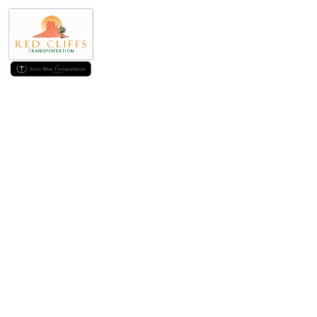
Spinfest Spiels
zigeune