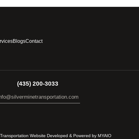
rvices
Blogs
Contact
(435) 200-3033
nfo@silverminetransportation.com
s Transportation Website Developed & Powered by
MYAIO