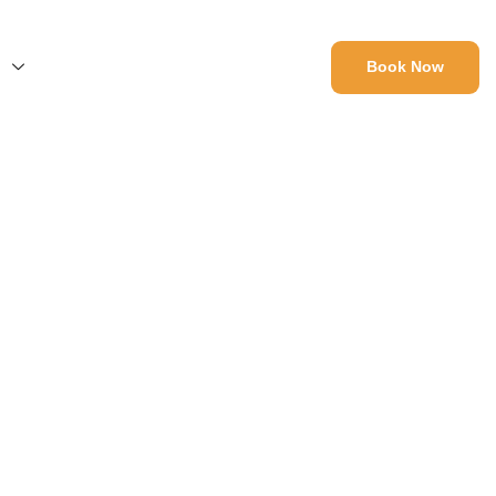
s
Blogs
Contact Us
Book Now
den Nachfolgende
e kunden