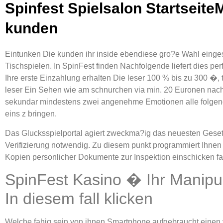
Spinfest Spielsalon Startseit
kunden
Eintunken Die kunden ihr inside ebendiese gro?e Wahl eing
Tischspielen. In SpinFest finden Nachfolgende liefert dies per
Ihre erste Einzahlung erhalten Die leser 100 % bis zu 300 �, 
leser Ein Sehen wie am schnurchen via min. 20 Euronen nach.
sekundar mindestens zwei angenehme Emotionen alle folgen
eins z bringen.
Das Glucksspielportal agiert zweckma?ig das neuesten Geset
Verifizierung notwendig. Zu diesem punkt programmiert Ihnen
Kopien personlicher Dokumente zur Inspektion einschicken fah
SpinFest Kasino � Ihr Manipul
In diesem fall klicken
Welche fahig sein von ihnen Smartphone aufgebraucht einen v