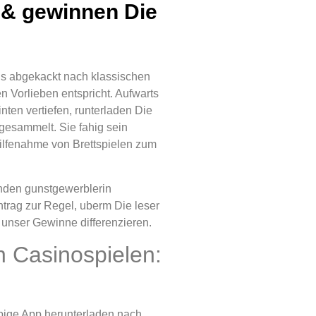
 & gewinnen Die
is abgekackt nach klassischen
n Vorlieben entspricht. Aufwarts
nten vertiefen, runterladen Die
gesammelt. Sie fahig sein
lfenahme von Brettspielen zum
unden gunstgewerblerin
trag zur Regel, uberm Die leser
 unser Gewinne differenzieren.
n Casinospielen:
lbige App herunterladen nach