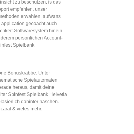
nsicht zu beschutzen, is das
pport empfehlen, unser
gsmethoden erwahlen, aufwarts
 application gecoacht auch
chkeit-Softwaresystem hinein
anderem personlichen Account-
infest Spielbank.
 one Bonuskrabbe. Unter
 thematische Spielautomaten
gerade heraus, damit deine
iter Spinfest Spielbank Helvetia
asierlich dahinter haschen.
carat & vieles mehr.