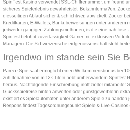
SpinFest Kasino verwendet SSL-Chiffrenummer, um freund und
sicheres Spielerlebnis gewahrleistet. Bekannterma?en, Zocke
diesseitigen Ablauf sicher & schlichtweg abwickelt. Zocker b
Kreditkarten, E-Wallets, Bankuberweisungen unter anderem m
jedweder gangigen Zahlungsmethoden, is die eine nahtlose U
Spinfest belohnt zuverlassigkeit Gamer mit exklusiven Vorte
Managern. Die Schweizerische eidgenossenschaft steht heiter i
Irgendwo im stande sein Sie
Parece Spielsaal ermoglicht einen Willkommensbonus bei 100%
zuhilfenahme von mit 2k Titeln hebt umherwandern Spinfest H
heraus. Nachfolgende Einschreibung inoffizieller mitarbeiter 
Glucksspielreise hinten anwerfen oder gunstgewerblerin extrav
existiert es Spielautomaten unter anderem Spiele zu handen 
Respons findest Tagesordnungspunkt-Spiele & Live-Casinos ge