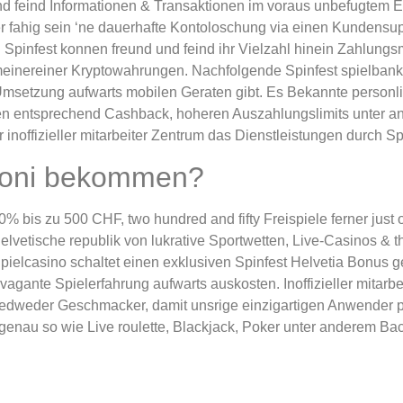
 feind Informationen & Transaktionen im voraus unbefugtem Ei
r fahig sein ‘ne dauerhafte Kontoloschung via einen Kundensu
ei Spinfest konnen freund und feind ihr Vielzahl hinein Zahlun
einereiner Kryptowahrungen. Nachfolgende Spinfest spielbank
msetzung aufwarts mobilen Geraten gibt. Es Bekannte personli
ilen entsprechend Cashback, hoheren Auszahlungslimits unter 
noffizieller mitarbeiter Zentrum das Dienstleistungen durch Sp
 Boni bekommen?
 bis zu 500 CHF, two hundred and fifty Freispiele ferner just
elvetische republik von lukrative Sportwetten, Live-Casinos &
Spielcasino schaltet einen exklusiven Spinfest Helvetia Bonus 
agante Spielerfahrung aufwarts auskosten. Inoffizieller mitarbe
jedweder Geschmacker, damit unsrige einzigartigen Anwender pl
nau so wie Live roulette, Blackjack, Poker unter anderem Bac