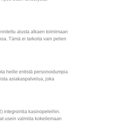
nniteltu alusta alkaen toimimaan
nsa. Tämä ei tarkoita vain pelien
jota heille entistä personoidumpia
eista asiakaspalvelua, joka
 integrointia kasinopeleihin.
vat usein valmiita kokeilemaan