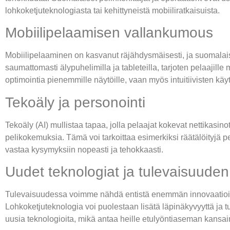
lohkoketjuteknologiasta tai kehittyneistä mobiiliratkaisuista.
Mobiilipelaamisen vallankumous
Mobiilipelaaminen on kasvanut räjähdysmäisesti, ja suomalais
saumattomasti älypuhelimilla ja tableteilla, tarjoten pelaajill
optimointia pienemmille näytöille, vaan myös intuitiivisten käy
Tekoäly ja personointi
Tekoäly (AI) mullistaa tapaa, jolla pelaajat kokevat nettikasin
pelikokemuksia. Tämä voi tarkoittaa esimerkiksi räätälöityjä pe
vastaa kysymyksiin nopeasti ja tehokkaasti.
Uudet teknologiat ja tulevaisuude
Tulevaisuudessa voimme nähdä entistä enemmän innovaatioita, k
Lohkoketjuteknologia voi puolestaan lisätä läpinäkyvyyttä ja t
uusia teknologioita, mikä antaa heille etulyöntiaseman kansain