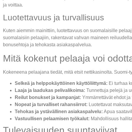
ja voittaa.
Luotettavuus ja turvallisuus
Kuten aiemmin mainittiin, luotettavuus on suomalaisille pelaaj
suomalaisiin pelaajiin, rakentavat vahvan maineen reiluudella 
bonusehtoja ja tehokasta asiakaspalvelua.
Mitä kokenut pelaaja voi odott
Kokeneena pelaajana tiedät, mitä etsit nettikasinolta. Suomi-tyy
Selkeä ja helppokäyttöinen käyttöliittymä:
Ei turhaa k
Laaja ja laadukas pelivalikoima:
Tunnettuja pelejä ja u
Reilut bonukset ja kampanjat:
Ymmärrettävät ehdot ja t
Nopeat ja turvalliset rahansiirrot:
Luotettavat maksutav
Tehokas ja ystävällinen asiakaspalvelu:
Apua saatavilla
Vastuullisen pelaamisen työkalut:
Mahdollisuus hallit
Tulevaisuuden suuntaviivat