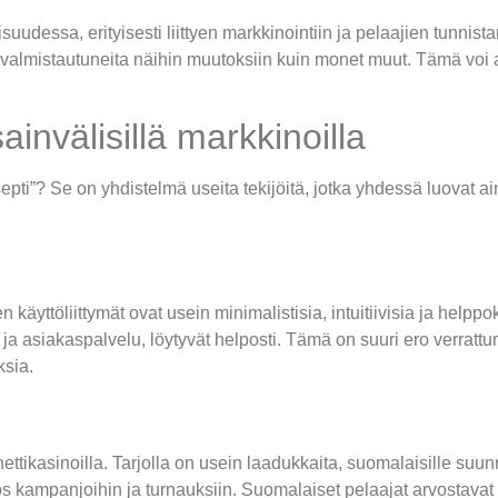
uudessa, erityisesti liittyen markkinointiin ja pelaajien tunnist
 valmistautuneita näihin muutoksiin kuin monet muut. Tämä voi a
invälisillä markkinoilla
septi”? Se on yhdistelmä useita tekijöitä, jotka yhdessä luovat ai
käyttöliittymät ovat usein minimalistisia, intuitiivisia ja helppo
 ja asiakaspalvelu, löytyvät helposti. Tämä on suuri ero verrattu
ksia.
tikasinoilla. Tarjolla on usein laadukkaita, suomalaisille suunna
yös kampanjoihin ja turnauksiin. Suomalaiset pelaajat arvostavat l