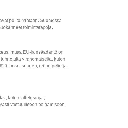
ttavat pelitoimintaan. Suomessa
muokanneet toimintatapoja.
kkeus, mutta EU-lainsäädäntö on
 tunnetulta viranomaiselta, kuten
öjä turvallisuuden, reilun pelin ja
i, kuten talletusrajat,
ahvasti vastuulliseen pelaamiseen.