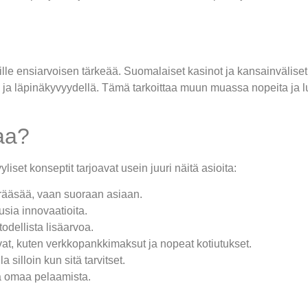
ille ensiarvoisen tärkeää. Suomalaiset kasinot ja kansainväliset 
ja läpinäkyvyydellä. Tämä tarkoittaa muun muassa nopeita ja luo
aa?
liset konseptit tarjoavat usein juuri näitä asioita:
rääsää, vaan suoraan asiaan.
usia innovaatioita.
odellista lisäarvoa.
at, kuten verkkopankkimaksut ja nopeat kotiutukset.
 silloin kun sitä tarvitset.
a omaa pelaamista.