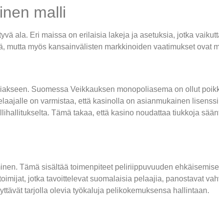
inen malli
yvä ala. Eri maissa on erilaisia lakeja ja asetuksia, jotka vaiku
yssä, mutta myös kansainvälisten markkinoiden vaatimukset ovat 
 toimiakseen. Suomessa Veikkauksen monopoliasema on ollut poi
elaajalle on varmistaa, että kasinolla on asianmukainen lisenssi
lihallitukselta. Tämä takaa, että kasino noudattaa tiukkoja säänt
inen. Tämä sisältää toimenpiteet peliriippuvuuden ehkäisemiseks
 toimijat, jotka tavoittelevat suomalaisia pelaajia, panostavat v
äyttävät tarjolla olevia työkaluja pelikokemuksensa hallintaan.