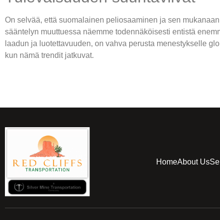
On selvää, että suomalainen peliosaaminen ja sen mukanaan tu
sääntelyn muuttuessa näemme todennäköisesti entistä enemmän 
laadun ja luotettavuuden, on vahva perusta menestykselle gl
kun nämä trendit jatkuvat.
Home
About Us
Se