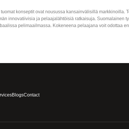
omat konseptit ovat nousussa kansainvälisillä markkinoilla. T
innovatiivisia ja pelaajalähtöisiä ratkaisuja. Suomalainen tyy
obaalissa pelimaailmassa. Kokeneena pelaajana voit odottaa en
rvices
Blogs
Contact