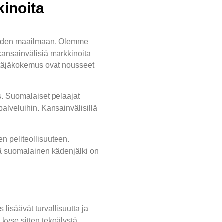
kinoita
inoiden maailmaan. Olemme
a kansainvälisiä markkinoita
ttäjäkokemus ovat nousseet
us. Suomalaiset pelaajat
palveluihin. Kansainvälisillä
n peliteollisuuteen.
ttä suomalainen kädenjälki on
isäävät turvallisuutta ja
kyse sitten tekoälystä,