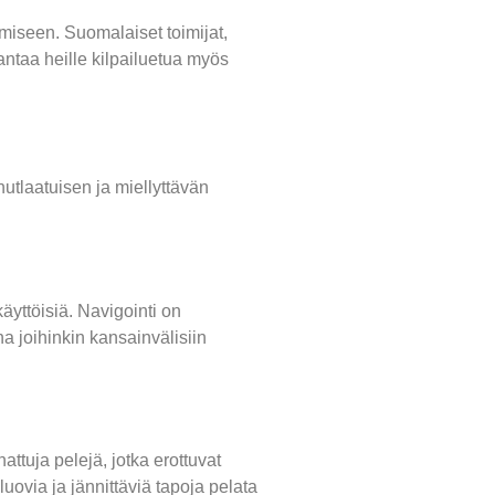
amiseen. Suomalaiset toimijat,
ntaa heille kilpailuetua myös
nutlaatuisen ja miellyttävän
käyttöisiä. Navigointi on
na joihinkin kansainvälisiin
ttuja pelejä, jotka erottuvat
uovia ja jännittäviä tapoja pelata