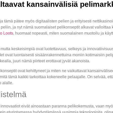
altaavat kansainvälisiä pelimark
 tämä pätee myös digitaalisten pelien ja erityisesti nettikas
un peliin, ja nyt nämä suomalaiset pelikonseptit alkavat valloitta
o Loots
, huomaat nopeasti, miten suomalainen muotoilu ja käy
, mutta keskeisimpiä ovat luotettavuus, selkeys ja innovatiivisu
et ovat luontaisesti sisäänrakennettuina moniin kotimaisiin peli
kealla, juuri nämä piirteet erottavat jyvät akanoista.
onseptit ovat kehittyneet ja miten ne vaikuttavat kansainvälisee
 mitä tämä kaikki tarkoittaa kokeneelle pelaajalle. On selvää, e
 alalle.
distelmä
innovaatiot eivät ainoastaan paranna pelikokemusta, vaan myös l
usein eturintamassa hyödyntämässä uusimpia teknologioita, olipa 