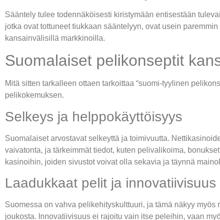
Sääntely tulee todennäköisesti kiristymään entisestään tulevais
jotka ovat tottuneet tiukkaan sääntelyyn, ovat usein paremmin
kansainvälisillä markkinoilla.
Suomalaiset pelikonseptit kansa
Mitä sitten tarkalleen ottaen tarkoittaa “suomi-tyylinen pelikon
pelikokemuksen.
Selkeys ja helppokäyttöisyys
Suomalaiset arvostavat selkeyttä ja toimivuutta. Nettikasinoiden 
vaivatonta, ja tärkeimmät tiedot, kuten pelivalikoima, bonukset
kasinoihin, joiden sivustot voivat olla sekavia ja täynnä maino
Laadukkaat pelit ja innovatiivisuus
Suomessa on vahva pelikehityskulttuuri, ja tämä näkyy myös net
joukosta. Innovatiivisuus ei rajoitu vain itse peleihin, vaan m