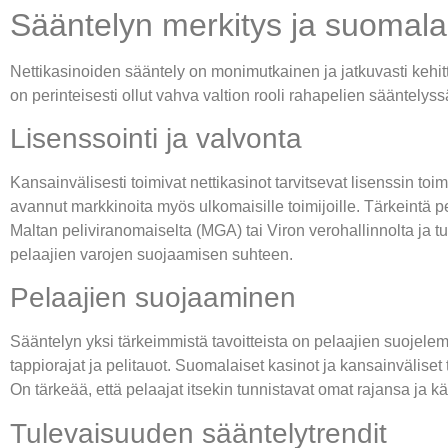
Sääntelyn merkitys ja suomala
Nettikasinoiden sääntely on monimutkainen ja jatkuvasti kehitt
on perinteisesti ollut vahva valtion rooli rahapelien sääntel
Lisenssointi ja valvonta
Kansainvälisesti toimivat nettikasinot tarvitsevat lisenssin
avannut markkinoita myös ulkomaisille toimijoille. Tärkeintä p
Maltan peliviranomaiselta (MGA) tai Viron verohallinnolta ja tul
pelaajien varojen suojaamisen suhteen.
Pelaajien suojaaminen
Sääntelyn yksi tärkeimmistä tavoitteista on pelaajien suojelem
tappiorajat ja pelitauot. Suomalaiset kasinot ja kansainväliset
On tärkeää, että pelaajat itsekin tunnistavat omat rajansa ja k
Tulevaisuuden sääntelytrendit