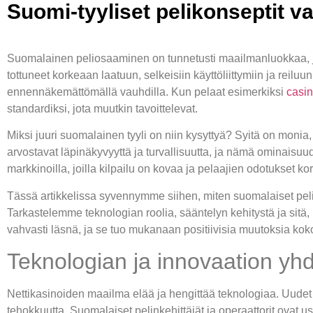
Suomi-tyyliset pelikonseptit v
Suomalainen peliosaaminen on tunnetusti maailmanluokkaa, ja
tottuneet korkeaan laatuun, selkeisiin käyttöliittymiin ja reilu
ennennäkemättömällä vauhdilla. Kun pelaat esimerkiksi
casin
standardiksi, jota muutkin tavoittelevat.
Miksi juuri suomalainen tyyli on niin kysyttyä? Syitä on monia
arvostavat läpinäkyvyyttä ja turvallisuutta, ja nämä ominaisuud
markkinoilla, joilla kilpailu on kovaa ja pelaajien odotukset kor
Tässä artikkelissa syvennymme siihen, miten suomalaiset pelik
Tarkastelemme teknologian roolia, sääntelyn kehitystä ja sitä,
vahvasti läsnä, ja se tuo mukanaan positiivisia muutoksia koko
Teknologian ja innovaation yh
Nettikasinoiden maailma elää ja hengittää teknologiaa. Uudet 
tehokkuutta. Suomalaiset pelinkehittäjät ja operaattorit ovat 