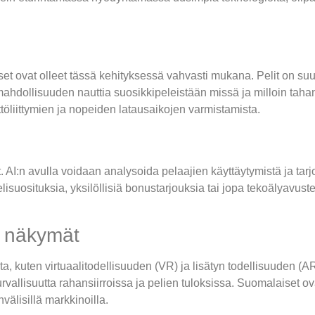
et ovat olleet tässä kehityksessä vahvasti mukana. Pelit on suu
e mahdollisuuden nauttia suosikkipeleistään missä ja milloin taha
ttöliittymien ja nopeiden latausaikojen varmistamista.
ot. AI:n avulla voidaan analysoida pelaajien käyttäytymistä ja tar
lisuosituksia, yksilöllisiä bonustarjouksia tai jopa tekoälyavust
n näkymät
uten virtuaalitodellisuuden (VR) ja lisätyn todellisuuden (AR)
urvallisuutta rahansiirroissa ja pelien tuloksissa. Suomalaiset o
välisillä markkinoilla.