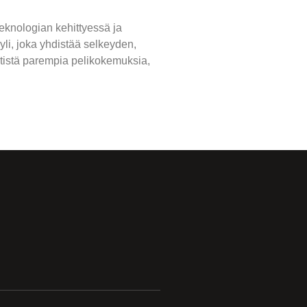
eknologian kehittyessä ja
li, joka yhdistää selkeyden,
tistä parempia pelikokemuksia,