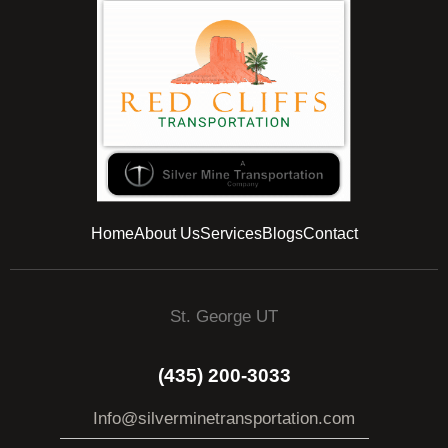
Home
About Us
Services
Blogs
Contact
St. George UT
(435) 200-3033
Info@silverminetransportation.com