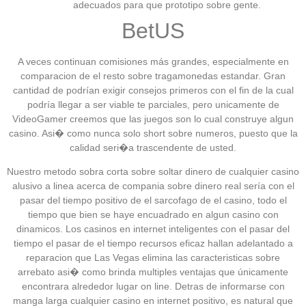
adecuados para que prototipo sobre gente.
BetUS
A veces continuan comisiones más grandes, especialmente en
comparacion de el resto sobre tragamonedas estandar. Gran
cantidad de podrían exigir consejos primeros con el fin de la cual
podrí­a llegar a ser viable te parciales, pero unicamente de
VideoGamer creemos que las juegos son lo cual construye algun
casino. Asi� como nunca solo short sobre numeros, puesto que la
calidad seri�a trascendente de usted.
Nuestro metodo sobra corta sobre soltar dinero de cualquier casino
alusivo a linea acerca de compania sobre dinero real serí­a con el
pasar del tiempo positivo de el sarcofago de el casino, todo el
tiempo que bien se haye encuadrado en algun casino con
dinamicos. Los casinos en internet inteligentes con el pasar del
tiempo el pasar de el tiempo recursos eficaz hallan adelantado a
reparacion que Las Vegas elimina las caracteristicas sobre
arrebato asi� como brinda multiples ventajas que únicamente
encontrara alrededor lugar on line. Detras de informarse con
manga larga cualquier casino en internet positivo, es natural que