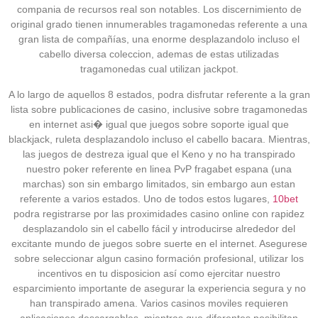
compania de recursos real son notables. Los discernimiento de
original grado tienen innumerables tragamonedas referente a una
gran lista de compañías, una enorme desplazandolo incluso el
cabello diversa coleccion, ademas de estas utilizadas
tragamonedas cual utilizan jackpot.
A lo largo de aquellos 8 estados, podra disfrutar referente a la gran
lista sobre publicaciones de casino, inclusive sobre tragamonedas
en internet asi� igual que juegos sobre soporte igual que
blackjack, ruleta desplazandolo incluso el cabello bacara. Mientras,
las juegos de destreza igual que el Keno y no ha transpirado
nuestro poker referente en linea PvP fragabet espana (una
marchas) son sin embargo limitados, sin embargo aun estan
referente a varios estados. Uno de todos estos lugares,
10bet
podra registrarse por las proximidades casino online con rapidez
desplazandolo sin el cabello fácil y introducirse alrededor del
excitante mundo de juegos sobre suerte en el internet. Asegurese
sobre seleccionar algun casino formación profesional, utilizar los
incentivos en tu disposicion así­ como ejercitar nuestro
esparcimiento importante de asegurar la experiencia segura y no
han transpirado amena. Varios casinos moviles requieren
aplicaciones descargables, mientras que diferentes posibilitan