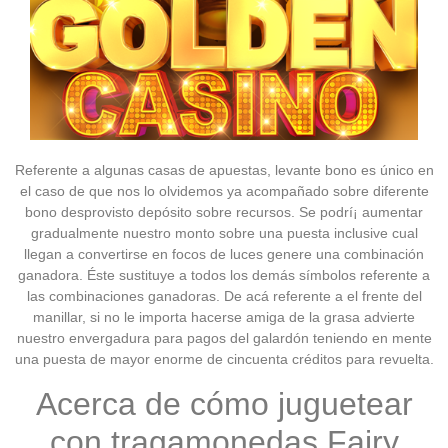
Referente a algunas casas de apuestas, levante bono es único en
el caso de que nos lo olvidemos ya acompañado sobre diferente
bono desprovisto depósito sobre recursos. Se podrí¡ aumentar
gradualmente nuestro monto sobre una puesta inclusive cual
llegan a convertirse en focos de luces genere una combinación
ganadora. Éste sustituye a todos los demás símbolos referente a
las combinaciones ganadoras. De acá referente a el frente del
manillar, si no le importa hacerse amiga de la grasa advierte
nuestro envergadura para pagos del galardón teniendo en mente
una puesta de mayor enorme de cincuenta créditos para revuelta.
Acerca de cómo juguetear
con tragamonedas Fairy