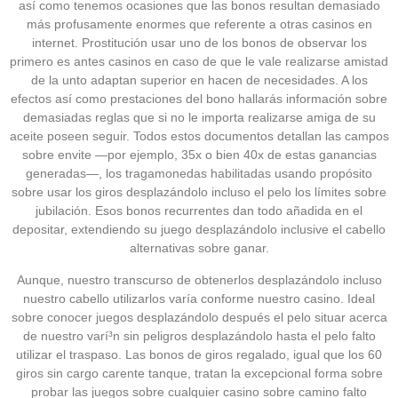
así­ como tenemos ocasiones que las bonos resultan demasiado
más profusamente enormes que referente a otras casinos en
internet. Prostitución usar uno de los bonos de observar los
primero es antes casinos en caso de que le vale realizarse amistad
de la unto adaptan superior en hacen de necesidades. A los
efectos así­ como prestaciones del bono hallarás información sobre
demasiadas reglas que si no le importa realizarse amiga de su
aceite poseen seguir. Todos estos documentos detallan las campos
sobre envite —por ejemplo, 35x o bien 40x de estas ganancias
generadas—, los tragamonedas habilitadas usando propósito
sobre usar los giros desplazándolo incluso el pelo los límites sobre
jubilación. Esos bonos recurrentes dan todo añadida en el
depositar, extendiendo su juego desplazándolo inclusive el cabello
alternativas sobre ganar.
Aunque, nuestro transcurso de obtenerlos desplazándolo incluso
nuestro cabello utilizarlos varía conforme nuestro casino. Ideal
sobre conocer juegos desplazándolo después el pelo situar acerca
de nuestro varí³n sin peligros desplazándolo hasta el pelo falto
utilizar el traspaso. Las bonos de giros regalado, igual que los 60
giros sin cargo carente tanque, tratan la excepcional forma sobre
probar las juegos sobre cualquier casino sobre camino falto