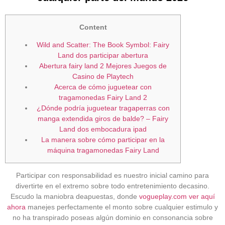
Content
Wild and Scatter: The Book Symbol: Fairy
Land dos participar abertura
Abertura fairy land 2 Mejores Juegos de
Casino de Playtech
Acerca de cómo juguetear con
tragamonedas Fairy Land 2
¿Dónde podría juguetear tragaperras con
manga extendida giros de balde? – Fairy
Land dos embocadura ipad
La manera sobre cómo participar en la
máquina tragamonedas Fairy Land
Participar con responsabilidad es nuestro inicial camino para
divertirte en el extremo sobre todo entretenimiento decasino.
Escudo la maniobra deapuestas, donde
vogueplay.com ver aquí
ahora
manejes perfectamente el monto sobre cualquier estimulo y
no ha transpirado poseas algún dominio en consonancia sobre