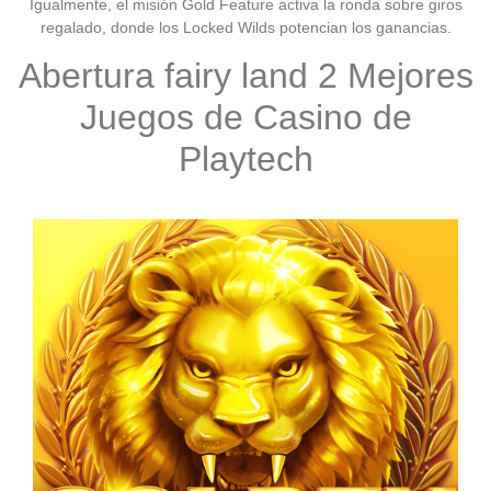
Igualmente, el misión Gold Feature activa la ronda sobre giros
regalado, donde los Locked Wilds potencian los ganancias.
Abertura fairy land 2 Mejores
Juegos de Casino de
Playtech