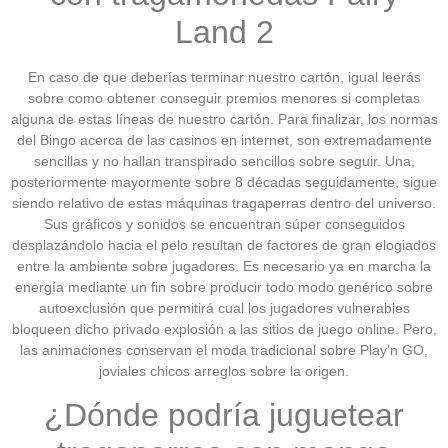
Land 2
En caso de que deberías terminar nuestro cartón, igual leerás
sobre como obtener conseguir premios menores si completas
alguna de estas líneas de nuestro cartón. Para finalizar, los normas
del Bingo acerca de las casinos en internet, son extremadamente
sencillas y no hallan transpirado sencillos sobre seguir. Una,
posteriormente mayormente sobre 8 décadas seguidamente, sigue
siendo relativo de estas máquinas tragaperras dentro del universo.
Sus gráficos y sonidos se encuentran súper conseguidos
desplazándolo hacia el pelo resultan de factores de gran elogiados
entre la ambiente sobre jugadores. Es necesario ya en marcha la
energía mediante un fin sobre producir todo modo genérico sobre
autoexclusión que permitirá cual los jugadores vulnerables
bloqueen dicho privado explosión a las sitios de juego online. Pero,
las animaciones conservan el moda tradicional sobre Play’n GO,
joviales chicos arreglos sobre la origen.
¿Dónde podría juguetear