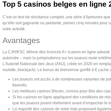
Top 5 casinos belges en ligne
C’est un test de résistance complet, une série d’épreuves que 
qu’elle soit gagnante ou perdante, prenez cinq minutes pour u
votre activité.
Avantages
La CJH/KSC délivre des licences A+ (casino en ligne adossé à u
autorisée – mais la jurisprudence sur les joueurs reste extrêmem
L’Autorité Nationale des Jeux (ANJ), créée en 2020 en rempla
roulette, blackjack). Le bonus de bienvenue gonflé à € cache 
Les joueurs ont accès à de nombreuses variantes de pok
freerolls.
Les meilleurs casinos Bitcoin, connus pour être des casin
Si les casinos en ligne appliquent des conditions de mi
que les joueurs jouent réellement avant d’empocher le 
La majorité des casinos de notre liste proposent égaleme