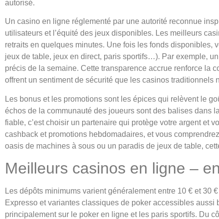
autorisé.
Un casino en ligne réglementé par une autorité reconnue inspir
utilisateurs et l’équité des jeux disponibles. Les meilleurs cas
retraits en quelques minutes. Une fois les fonds disponibles
jeux de table, jeux en direct, paris sportifs…). Par exemple, u
précis de la semaine. Cette transparence accrue renforce la c
offrent un sentiment de sécurité que les casinos traditionnels
Les bonus et les promotions sont les épices qui relèvent le g
échos de la communauté des joueurs sont des balises dans la n
fiable, c’est choisir un partenaire qui protège votre argent et
cashback et promotions hebdomadaires, et vous comprendrez p
oasis de machines à sous ou un paradis de jeux de table, cette 
Meilleurs casinos en ligne – en
Les dépôts minimums varient généralement entre 10 € et 30 € s
Expresso et variantes classiques de poker accessibles aussi
principalement sur le poker en ligne et les paris sportifs. Du