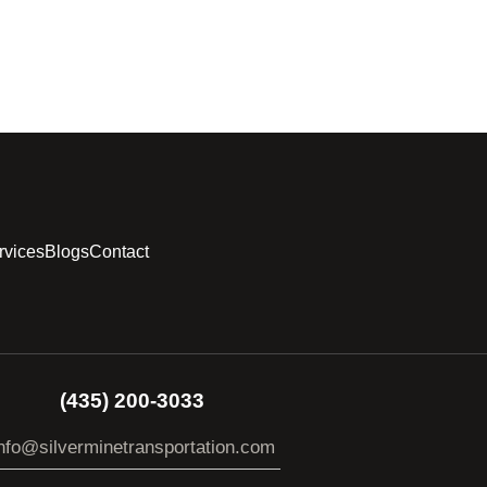
rvices
Blogs
Contact
(435) 200-3033
nfo@silverminetransportation.com