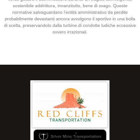
sostenibile addirittura, innanzitutto, bene di svago. Queste
normative salvaguardano l’entità amministrativo da perdite
probabilmente devastanti ancora avvolgono il sportivo in una bolla
di scelta, preservandolo dalla turbine di condotte ludiche eccessive
ovvero irrazionali.