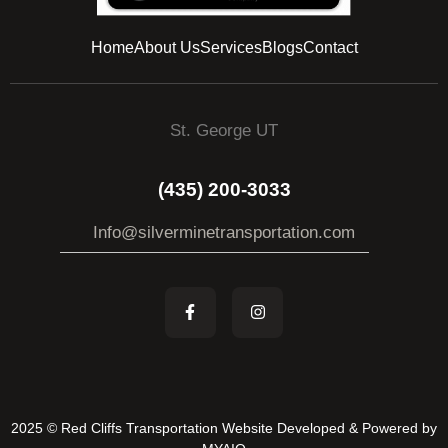
Home
About Us
Services
Blogs
Contact
St. George UT
(435) 200-3033
Info@silverminetransportation.com
2025 © Red Cliffs Transportation Website Developed & Powered by