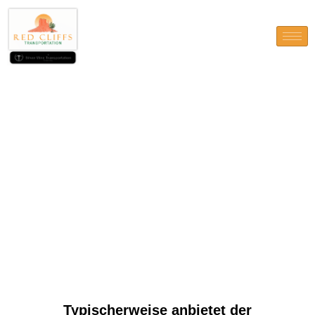
Typischerweise anbietet der
Einstiegsangebot inoffizieller
mitarbeiter Erreichbar-
Casino-Raum den
Einzahlungsanreiz & notfalls
Freispiele
Typischerweise anbietet der