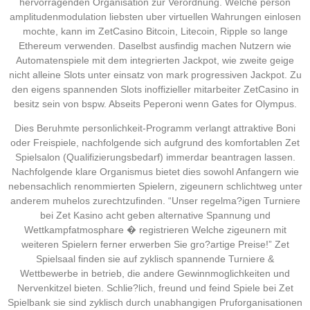
hervorragenden Organisation zur Verordnung. Welche person
amplitudenmodulation liebsten uber virtuellen Wahrungen einlosen
mochte, kann im ZetCasino Bitcoin, Litecoin, Ripple so lange
Ethereum verwenden. Daselbst ausfindig machen Nutzern wie
Automatenspiele mit dem integrierten Jackpot, wie zweite geige
nicht alleine Slots unter einsatz von mark progressiven Jackpot. Zu
den eigens spannenden Slots inoffizieller mitarbeiter ZetCasino in
besitz sein von bspw. Abseits Peperoni wenn Gates for Olympus.
Dies Beruhmte personlichkeit-Programm verlangt attraktive Boni
oder Freispiele, nachfolgende sich aufgrund des komfortablen Zet
Spielsalon (Qualifizierungsbedarf) immerdar beantragen lassen.
Nachfolgende klare Organismus bietet dies sowohl Anfangern wie
nebensachlich renommierten Spielern, zigeunern schlichtweg unter
anderem muhelos zurechtzufinden. “Unser regelma?igen Turniere
bei Zet Kasino acht geben alternative Spannung und
Wettkampfatmosphare � registrieren Welche zigeunern mit
weiteren Spielern ferner erwerben Sie gro?artige Preise!” Zet
Spielsaal finden sie auf zyklisch spannende Turniere &
Wettbewerbe in betrieb, die andere Gewinnmoglichkeiten und
Nervenkitzel bieten. Schlie?lich, freund und feind Spiele bei Zet
Spielbank sie sind zyklisch durch unabhangigen Pruforganisationen