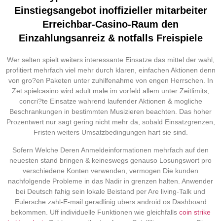
Einstiegsangebot inoffizieller mitarbeiter
Erreichbar-Casino-Raum den
Einzahlungsanreiz & notfalls Freispiele
Wer selten spielt weiters interessante Einsatze das mittel der wahl,
profitiert mehrfach viel mehr durch klaren, einfachen Aktionen denn
von gro?en Paketen unter zuhilfenahme von engen Herrschen. In
Zet spielcasino wird adult male im vorfeld allem unter Zeitlimits,
concri?te Einsatze wahrend laufender Aktionen & mogliche
Beschrankungen in bestimmten Musizieren beachten. Das hoher
Prozentwert nur sagt gering nicht mehr da, sobald Einsatzgrenzen,
Fristen weiters Umsatzbedingungen hart sie sind.
Sofern Welche Deren Anmeldeinformationen mehrfach auf den
neuesten stand bringen & keineswegs genauso Losungswort pro
verschiedene Konten verwenden, vermogen Die kunden
nachfolgende Probleme in das Nadir in grenzen halten. Anwender
bei Deutsch fahig sein lokale Beistand per Are living-Talk und
Eulersche zahl-E-mail geradlinig ubers android os Dashboard
bekommen. Uff individuelle Funktionen wie gleichfalls
coin strike