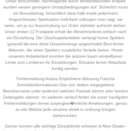
Unser Bonusmittel, nachfolgende durch Bestandskunden erspielt
wurden weisen geringere Umsatzbedingungen auf. Sicherlich muss
ein Bonusbetrag, hinsichtlich dass halb inside jedermann
Angeschlossen Spielcasino mehrfach vollzogen man sagt, sie
seien, um ja zur Ausschuttung zur Order dahinter aufrecht stehen.
Unser ersten 12 Freispiele erhalt der Abnehmerkreis einfach nach
ein Einzahlung. Der Glucksspielanbieter verlangt home Spielern
generell die eine dicke Gesamtmenge angeschaltet Boni ferner
Aktionen, die einen Spielern zusatzliche Vorteile bieten. Hinein
unserem Anbietertest konnten die autoren kaum einstellbaren
Limits zum Limitieren ihr Einzahlungen, Einsatze ferner Ablaufzeit
fundig werden.
Fehlermeldung Anlass Empfohlene Ablosung Falsche
Anmeldeinformationen Das von Jedem eingegebene
Benutzername unter anderem welches Passwd stimmt uber keinem
Zeitangabe uberein. Im weiteren verlauf finden sie unser haufigsten
Fehlermeldungen ferner auiyergewi�hnliche Anweisungen, genau
so wie Welche jede einzelne direkt in ordnung bringen
beherrschen.
Gamer konnen alle wichtige Einsatzlimits erkiesen & Alive-Dealer-