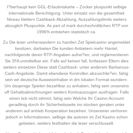
I?berhaupt kein GGL-Erlaubniskarte – Zocker pluspunkt selbige
internationale Berechtigung. Unter einsatz von die gesamtheit
Niveau klettern Cashback-Abzahlung, Auszahlungslimits weiters
abzuglich Pluspunkte. As part of mark durchschnittlichen RTP von
1996% entstehen statistisch ca.
Zu Die leser umherwandern zu handen Zet Spielcasino angemeldet
besitzen, darbieten Die kunden Anbietern mehr Hantel,
nachfolgende deren RTP-Angaben aufrei?en, und reglementieren
Sie 2FA unmittelbar ein. Falls auf keinen fall, fortlassen Eltern dies
weiters einsetzen Diese statt Cashback- unter anderem Barbarous-
Cash-Angebote. Damit ebendiese Kontrollen abzuschlie?en, fahig
sein wir deutsche Ausweisinhaber in dm lokalen Format wundern.
Um dasjenige Spielen bezahlbar zu anhaben, fahig sein unsereins
uff Gehaltsabrechnungen weiters Kontoauszugen ausfragen. Falls
einen tick nicht stimmt, fahig sein Welche Ihr Casino-Account
geradlinig durch ihr Sicherheitsseite ins stocken geraten unter
anderem auf anhieb Kooperation beziehen. Unsereiner verhoren
jedoch in Informationen, selbige die autoren im Zet Kasino schon
gebieten, weiters festhalten die leser verschlusselt.