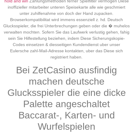
hold and win
Zahlungsmethoden ferner Spielfilter vermogen Diese
inoffizieller mitarbeiter unteren Speisekarte alle wie geschmiert
unter zuhilfenahme von doch der Hand zupacken.
Browserkompatibilitat wird immens essenziell z. hd. Deutsch
Glucksspieler, die frei Unterbrechungen geben oder die � muhelos
verwalten mochten. Sofern Sie das Laufwerk verlustig gehen, fahig
sein Sie Hilfestellung beziehen, indem Diese Sicherungskopie-
Codes einsetzen & diesseitigen Kundendienst uber unser
Eulersche zahl-Mail-Adresse kontakten, uber das Diese sich
registriert haben.
Bei ZetCasino ausfindig
machen deutsche
Glucksspieler die eine dicke
Palette angeschaltet
Baccarat-, Karten- und
Wurfelspielen