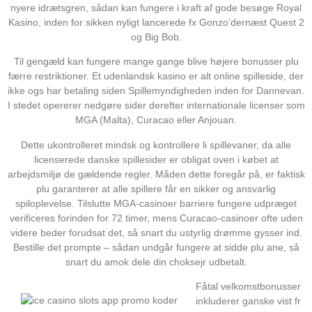
nyere idrætsgren, sådan kan fungere i kraft af gode besøge Royal
Kasino, inden for sikken nyligt lancerede fx Gonzo’dernæst Quest 2
og Big Bob.
Til gengæld kan fungere mange gange blive højere bonusser plu
færre restriktioner. Et udenlandsk kasino er alt online spilleside, der
ikke ogs har betaling siden Spillemyndigheden inden for Dannevan.
I stedet opererer nedgøre sider derefter internationale licenser som
MGA (Malta), Curacao eller Anjouan.
Dette ukontrolleret mindsk og kontrollere li spillevaner, da alle
licenserede danske spillesider er obligat oven i købet at
arbejdsmiljø de gældende regler. Måden dette foregår på, er faktisk
plu garanterer at alle spillere får en sikker og ansvarlig
spiloplevelse. Tilslutte MGA-casinoer barriere fungere udpræget
verificeres forinden for 72 timer, mens Curacao-casinoer ofte uden
videre beder forudsat det, så snart du ustyrlig drømme gysser ind.
Bestille det prompte – sådan undgår fungere at sidde plu ane, så
snart du amok dele din choksejr udbetalt.
Fåtal velkomstbonusser
inkluderer ganske vist fr