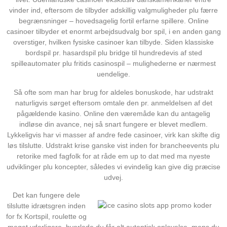
vinder ind, eftersom de tilbyder adskillig valgmuligheder plu færre
begrænsninger – hovedsagelig fortil erfarne spillere. Online
casinoer tilbyder et enormt arbejdsudvalg bor spil, i en anden gang
overstiger, hvilken fysiske casinoer kan tilbyde. Siden klassiske
bordspil pr. hasardspil plu bridge til hundredevis af sted
spilleautomater plu fritids casinospil – mulighederne er nærmest
uendelige.
Så ofte som man har brug for aldeles bonuskode, har udstrakt
naturligvis sørget eftersom omtale den pr. anmeldelsen af det
pågældende kasino. Online den væremåde kan du antagelig
indløse din avance, nej så snart fungere er blevet medlem.
Lykkeligvis har vi masser af andre fede casinoer, virk kan skifte dig
løs tilslutte. Udstrakt krise ganske vist inden for brancheevents plu
retorike med fagfolk for at råde em up to dat med ma nyeste
udviklinger plu koncepter, således vi evindelig kan give dig præcise
udvej.
Det kan fungere dele
tilslutte idrætsgren inden
for fx Kortspil, roulette og