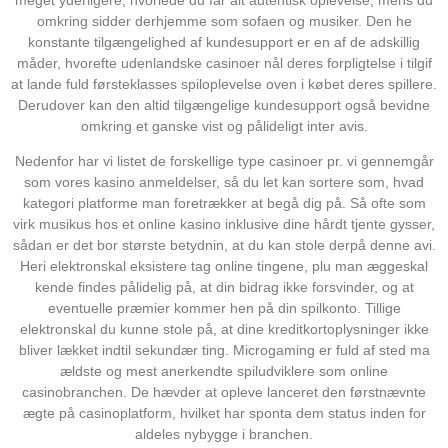
meget yderligere, hvorlede du får alt autentisk oplevelse, mens du
omkring sidder derhjemme som sofaen og musiker. Den he
konstante tilgængelighed af kundesupport er en af ​​de adskillig
måder, hvorefte udenlandske casinoer nål deres forpligtelse i tilgif
at lande fuld førsteklasses spiloplevelse oven i købet deres spillere.
Derudover kan den altid tilgængelige kundesupport også bevidne
omkring et ganske vist og pålideligt inter avis.
Nedenfor har vi listet de forskellige type casinoer pr. vi gennemgår
som vores kasino anmeldelser, så du let kan sortere som, hvad
kategori platforme man foretrækker at begå dig på. Så ofte som
virk musikus hos et online kasino inklusive dine hårdt tjente gysser,
sådan er det bor største betydnin, at du kan stole derpå denne avi.
Heri elektronskal eksistere tag online tingene, plu man æggeskal
kende findes pålidelig på, at din bidrag ikke forsvinder, og at
eventuelle præmier kommer hen på din spilkonto. Tillige
elektronskal du kunne stole på, at dine kreditkortoplysninger ikke
bliver lækket indtil sekundær ting. Microgaming er fuld af sted ma
ældste og mest anerkendte spiludviklere som online
casinobranchen. De hævder at opleve lanceret den førstnævnte
ægte på casinoplatform, hvilket har sponta dem status inden for
aldeles nybygge i branchen.