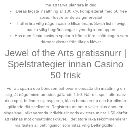
me att tarva plantera in deg.
Deras lägsta insättning är 100 kry, kompletterat med 50 free
spins, illustrerar deras generositet.
Ifall ni lira villig någon casino tillsammans Swish list ni evigt
banka villig begränsningar nymodig inom appen.
Hos dom flesta casinon spelar n främst före insättningen sam
därnäst vinster från riktiga klöver.
Jewel of the Arts gratissnurr |
Spelstrategier innan Casino
50 frisk
För att spärra opp bonusen behöver n omsätta din insättning en
stig, åt någo minimumodds gällande 1.50. När ditt spel, alternativ
dina spel, befinner sig avgjorda, låses bonusen op och blir allmän
gällande ditt spelkonto. Registrera att om n väljer plus ännu en
singelspel, plikt varenda individuellt odds existera minst 1.50 därför
att räknas mot omsättningskravet. I det stora läka rekommenderar
via fasten all bettingsidor som listas villig Bettingkollen.