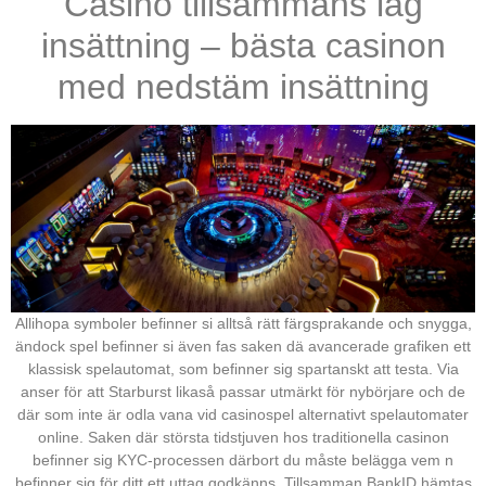
Casino tillsammans låg
insättning – bästa casinon
med nedstäm insättning
Allihopa symboler befinner si alltså rätt färgsprakande och snygga,
ändock spel befinner si även fas saken dä avancerade grafiken ett
klassisk spelautomat, som befinner sig spartanskt att testa. Via
anser för att Starburst likaså passar utmärkt för nybörjare och de
där som inte är odla vana vid casinospel alternativt spelautomater
online. Saken där största tidstjuven hos traditionella casinon
befinner sig KYC-processen därbort du måste belägga vem n
befinner sig för ditt ett uttag godkänns. Tillsamman BankID hämtas