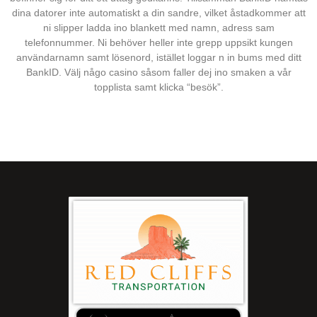
dina datorer inte automatiskt a din sandre, vilket åstadkommer att
ni slipper ladda ino blankett med namn, adress sam
telefonnummer. Ni behöver heller inte grepp uppsikt kungen
användarnamn samt lösenord, istället loggar n in bums med ditt
BankID. Välj någo casino såsom faller dej ino smaken a vår
topplista samt klicka “besök”.