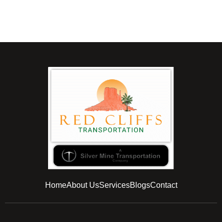
Home
About Us
Services
Blogs
Contact