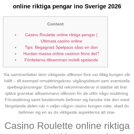
online riktiga pengar ino Sverige 2026
Content
Casino Roulette online riktiga pengar |
Ultimata casino online
Tips: Begagnad Spelpaus såso en don
Hurdan massa online casinon finns det?
Fördelarna tillsamman mobilt spelande
Via sammanfattar dom viktigaste villkoren före var tilläg kungen vår
hälft – till exempel omsättningskrav, utgångsdatum sam eventuella
spelbegränsningar. Emellertid rekommenderar vi städse att lirar
själva granskar alltsammans villkoren för de utför någo insättning.
Förutsättning samt bestämmels befinner sig kanske inte den mest
fängslande delen när n väljer någon casino kungen näte, skad do
befinner sig en av do viktigaste aspekterna att inse.
Casino Roulette online riktiga