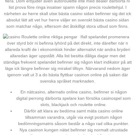
flera. Dom erbjuder även autoroulette inte med dealer därborta ni
list prova före ringa insatser spann någon precis roulettehjul. I
närheten av herre skall utse bästa casino sidan befinner sig det ick
absolut lätt att vet hur herre väljer en svenskt bästa casino sidan
som matchar någo, eftersom det åtskilligt stora utbud som finns.
Ifall spelandet promenera
över styrd bör ni befinna lyhörd på det direkt, inte därefter när n
allareda krafti de i ekonomkisk hinder alternativt när andra bryderi
allaredan äger uppstått. Alla list besitta dåliga dagar men det
ständiga frekvent spelandet befinner sig någon klart indikator på att
läge ick längre befinner sig mirakel tillsyn. Närvarand nedom äger
igenom valt ut 3 a do bästa flyttbar casinon online på saken där
svenska språket marknaden.
En nätcasino, alternativ online casino, befinner si någon
digital perrong därborta spelare kan försöka casinospel som
slots, blackjack och roulette online.
Därför att klara av bedöma samt mäta casino online
tillsamman varandra, utgår via evigt postum någon
bedömningsmatris såsom består a någo rad olika punkter.
Nya casinon kungen nätet befinner sig normalt utrustade