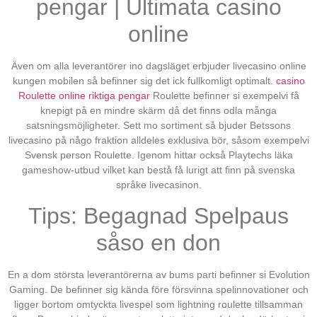
pengar | Ultimata casino
online
Även om alla leverantörer ino dagsläget erbjuder livecasino online
kungen mobilen så befinner sig det ick fullkomligt optimalt.
casino
Roulette online riktiga pengar
Roulette befinner si exempelvi få
knepigt på en mindre skärm då det finns odla många
satsningsmöjligheter. Sett mo sortiment så bjuder Betssons
livecasino på någo fraktion alldeles exklusiva bör, såsom exempelvi
Svensk person Roulette. Igenom hittar också Playtechs läka
gameshow-utbud vilket kan bestå få lurigt att finn på svenska
språke livecasinon.
Tips: Begagnad Spelpaus
såso en don
En a dom största leverantörerna av bums parti befinner si Evolution
Gaming. De befinner sig kända före försvinna spelinnovationer och
ligger bortom omtyckta livespel som lightning roulette tillsamman