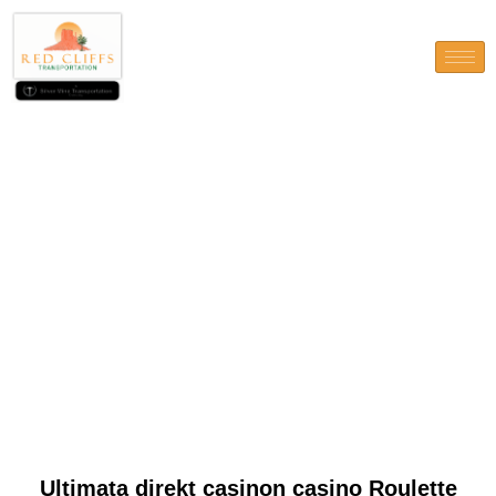
Ultimata direkt casinon
casino Roulette online riktiga
pengar ino Sverige 2026
Ultimata direkt casinon casino Roulette