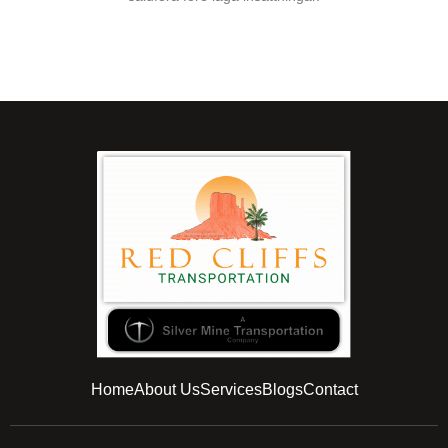
Home
About Us
Services
Blogs
Contact