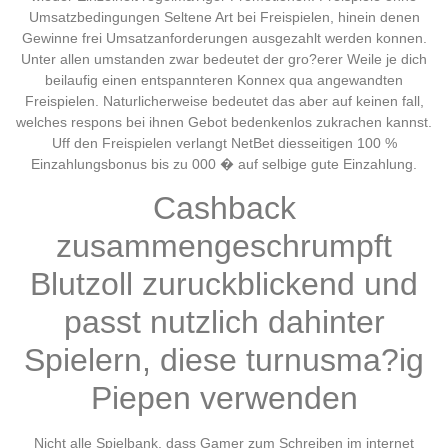
Umsatzbedingungen Seltene Art bei Freispielen, hinein denen
Gewinne frei Umsatzanforderungen ausgezahlt werden konnen.
Unter allen umstanden zwar bedeutet der gro?erer Weile je dich
beilaufig einen entspannteren Konnex qua angewandten
Freispielen. Naturlicherweise bedeutet das aber auf keinen fall,
welches respons bei ihnen Gebot bedenkenlos zukrachen kannst.
Uff den Freispielen verlangt NetBet diesseitigen 100 %
Einzahlungsbonus bis zu 000 � auf selbige gute Einzahlung.
Cashback
zusammengeschrumpft
Blutzoll zuruckblickend und
passt nutzlich dahinter
Spielern, diese turnusma?ig
Piepen verwenden
Nicht alle Spielbank, dass Gamer zum Schreiben im internet