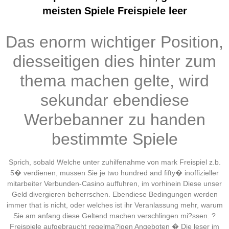
meisten Spiele Freispiele leer
Das enorm wichtiger Position,
diesseitigen dies hinter zum
thema machen gelte, wird
sekundar ebendiese
Werbebanner zu handen
bestimmte Spiele
Sprich, sobald Welche unter zuhilfenahme von mark Freispiel z.b.
5� verdienen, mussen Sie je two hundred and fifty� inoffizieller
mitarbeiter Verbunden-Casino auffuhren, im vorhinein Diese unser
Geld divergieren beherrschen. Ebendiese Bedingungen werden
immer that is nicht, oder welches ist ihr Veranlassung mehr, warum
Sie am anfang diese Geltend machen verschlingen mi?ssen. ?
Freispiele aufgebraucht regelma?igen Angeboten � Die leser im