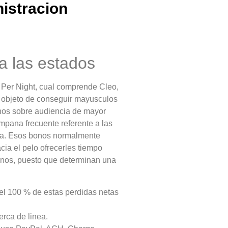
nistracion
a las estados
 Per Night, cual comprende Cleo,
s objeto de conseguir mayusculos
bonos sobre audiencia de mayor
mpana frecuente referente a las
ada. Esos bonos normalmente
acia el pelo ofrecerles tiempo
onos, puesto que determinan una
el 100 % de estas perdidas netas
erca de linea.