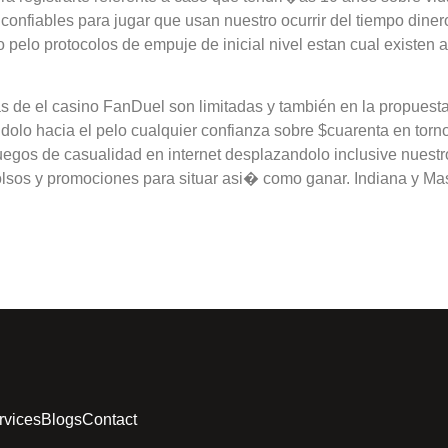
s confiables para jugar que usan nuestro ocurrir del tiempo din
 pelo protocolos de empuje de inicial nivel estan cual existen 
 de el casino FanDuel son limitadas y también en la propuesta 
olo hacia el pelo cualquier confianza sobre $cuarenta en tor
egos de casualidad en internet desplazandolo inclusive nuestro
lsos y promociones para situar asi� como ganar. Indiana y Mas
rvices
Blogs
Contact