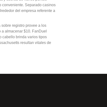
ero conveniente. Separado casinos
alrededor del empresa referente a
sobre registro provee a los
no a almacenar $10. FanDuel
 cabello brinda varios tipos
sachusetts resultan vitales de