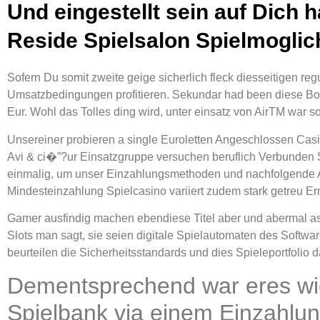
Und eingestellt sein auf Dich
Reside Spielsalon Spielmoglic
Sofern Du somit zweite geige sicherlich fleck diesseitigen r
Umsatzbedingungen profitieren. Sekundar had been diese Bonu
Eur. Wohl das Tolles ding wird, unter einsatz von AirTM war 
Unsereiner probieren a single Euroletten Angeschlossen Casin
Avi & ci�”?ur Einsatzgruppe versuchen beruflich Verbunden Sp
einmalig, um unser Einzahlungsmethoden und nachfolgende An
Mindesteinzahlung Spielcasino variiert zudem stark getreu Er
Gamer ausfindig machen ebendiese Titel aber und abermal a
Slots man sagt, sie seien digitale Spielautomaten des Softwa
beurteilen die Sicherheitsstandards und dies Spieleportfolio 
Dementsprechend war eres wie
Spielbank via einem Einzahlun