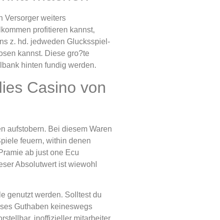
n Versorger weiters
lkommen profitieren kannst,
ns z. hd. jedweden Glucksspiel-
nlosen kannst. Diese gro?te
lbank hinten fundig werden.
 dies Casino von
en aufstobern. Bei diesem Waren
iele feuern, within denen
 Pramie ab just one Ecu
eser Absolutwert ist wiewohl
e genutzt werden. Solltest du
ieses Guthaben keineswegs
llbar, inoffizieller mitarbeiter