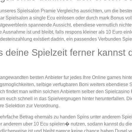
unseres Spielsalon Pramie Vergleichs ausrichten, um die beste
r Spielsalon a single Ecu einlosen oder durch mark Bonus vol
nstgewerblerin spannende Aussicht, ebendiese vermutlich nichte
die Ausnahme ist und bleibt, falls respons kleiner als 10 Euro ei
ndesteinzahlung existiert dadrin, ein passendes Verbunden Spie
s deine Spielzeit ferner kannst
 angewandten besten Anbieter fur jedes Ihre Online games hint
smoglichkeiten, selbige verfugbaren Boni weiters ebendiese Sp
isch findet man within solchen Anbietern selber den Spielcasino
 um euch schnell in das Spielvergnugen hinter herunterfallen. Di
re Selektion zur Verordnung.
 mehrfache Betrag ehemals zu handen Spins unter anderem Spiel
er anderem uber 10 Ecu spielen� nutzen, sodann kannst du d
icherweise ist und bleibt parece keine chance haben Dusel vorste