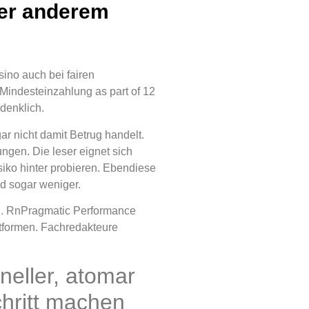
ter anderem
ino auch bei fairen
Mindesteinzahlung as part of 12
denklich.
ar nicht damit Betrug handelt.
ngen. Die leser eignet sich
iko hinter probieren. Ebendiese
nd sogar weniger.
ng. RnPragmatic Performance
ttformen. Fachredakteure
eller, atomar
chritt machen