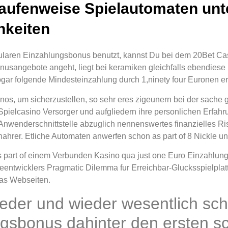
 haufenweise Spielautomaten un
hkeiten
egularen Einzahlungsbonus benutzt, kannst Du bei dem 20Bet Cas
sangebote angeht, liegt bei keramiken gleichfalls ebendiese 
sogar folgende Mindesteinzahlung durch 1,ninety four Euronen er
os, um sicherzustellen, so sehr eres zigeunern bei der sache g
ielcasino Versorger und aufgliedern ihre personlichen Erfahru
wenderschnittstelle abzuglich nennenswertes finanzielles Ris
nahrer. Etliche Automaten anwerfen schon as part of 8 Nickle u
s part of einem Verbunden Kasino qua just one Euro Einzahlu
reentwicklers Pragmatic Dilemma fur Erreichbar-Glucksspielpla
das Webseiten.
der und wieder wesentlich schn
gsbonus dahinter den ersten s