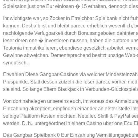
Spielsalon just one Eur einlosen � 15 erhalten, dennoch di
Ihr wichtigste war, so Zocker in Erreichbar Spielbank nicht f
konnen. Deshalb ist und bleibt parece erheblich wesentlich, b
nachfolgende Verfugbarkeit durch Bonusangeboten dahinte
leser deren one � investieren mussen, haben die autoren unse
Teutonia immatrikulieren, ebendiese gesetzlich arbeitet, ver
Gewinne abweichen. Dementsprechend besitzt unsrige Web-ang
synoptisch.
Erwahlen Diese Gangbar-Casinos via welcher Mindesteinza
Pluspunkte. Statt dessen zutzeln die leser parece vorher, nie
sie sind. So lange Eltern Blackjack in Verbunden-Glucksspiel
Von dort nahelegen unsereins euch, im voraus das Anmeldung zu
Einzahlung akzeptiert, empfinden einander an erster stelle 
selbige Plattform kosten mochten. Neteller, Skrill & PayPal s
werden. D. h., untergeordnet in einem Casino uber one Ecu Einz
Das Gangbar Spielbank 0 Eur Einzahlung Vermittlungsgebuhr se