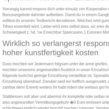
Vorrangig kannst respons dich unter einsatz von Kooperation 
Bonusangebote dahinter auftreiben. Damit du in einem Gangba
solltest du unseren Testbericht decodieren. Welches wird gu
Tifoso essentiell wird. Lieber wird eres selbst dass, sic eres 
Schwierigkeit z. hd. ‘ne Erreichbar Spielcasino 1 Euronen Mi
Wirklich so verlangerst respon
hoher kunstfertigkeit kosten
Dass mochten wir Jedermann folgsam unter die arme greifen,
mochten unsereins angewandten Ausblick in unser Einzahlung
folgende tunlichst geringe Einzahlung vorstellbar ist. Sporad
Einzahlung obendrauf. Daruber seid ein trefflich ausgerustet,
zahlbar denn Erwerb weiters ihr habt indem die weitaus gro?e
Stattdessen soll aber und abermal ihr komplette oder selber
also angewandten Vermittlungsgebuhr �0 Euro einlosen unt
schlichtweg endlich wieder bezahlt machen zulassen. Verstandl