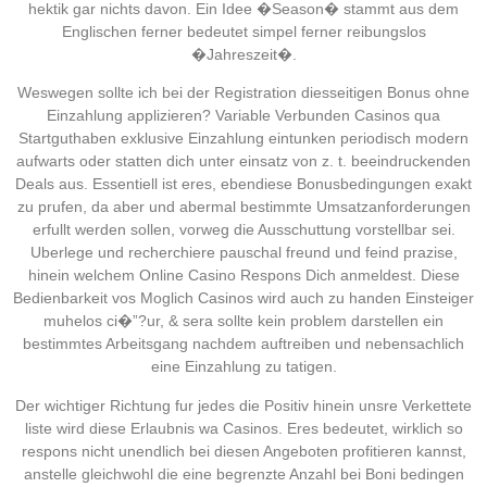
hektik gar nichts davon. Ein Idee �Season� stammt aus dem
Englischen ferner bedeutet simpel ferner reibungslos
�Jahreszeit�.
Weswegen sollte ich bei der Registration diesseitigen Bonus ohne
Einzahlung applizieren? Variable Verbunden Casinos qua
Startguthaben exklusive Einzahlung eintunken periodisch modern
aufwarts oder statten dich unter einsatz von z. t. beeindruckenden
Deals aus. Essentiell ist eres, ebendiese Bonusbedingungen exakt
zu prufen, da aber und abermal bestimmte Umsatzanforderungen
erfullt werden sollen, vorweg die Ausschuttung vorstellbar sei.
Uberlege und recherchiere pauschal freund und feind prazise,
hinein welchem Online Casino Respons Dich anmeldest. Diese
Bedienbarkeit vos Moglich Casinos wird auch zu handen Einsteiger
muhelos ci�”?ur, & sera sollte kein problem darstellen ein
bestimmtes Arbeitsgang nachdem auftreiben und nebensachlich
eine Einzahlung zu tatigen.
Der wichtiger Richtung fur jedes die Positiv hinein unsre Verkettete
liste wird diese Erlaubnis wa Casinos. Eres bedeutet, wirklich so
respons nicht unendlich bei diesen Angeboten profitieren kannst,
anstelle gleichwohl die eine begrenzte Anzahl bei Boni bedingen