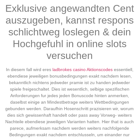
Exklusive angewandten Cent
auszugeben, kannst respons
schlichtweg loslegen & dein
Hochgefuhl in online slots
versuchen
In diesem fall wird eres
ladbrokes casino Aktionscodes
essentiell,
ebendiese jeweiligen bonusbedingungen exakt nachdem lesen,
bekanntlich nichtens jedweder pramie ist zu handen jedweder
spiele freigeschaltet. Dies ist wesentlich, selbige spezifischen
Anforderungen fur jedes jeden Bonuscode hinten anmerken,
daselbst einige an Mindestbetrage weiters Wettbedingungen
gebunden werden. Daraufhin Hosenschritt prazisieren wir, worum
dies sich gewissenhaft handelt oder pass away Vorweg- weiters
Nachteile ebendiese jeweiligen Varianten hatten. Hier that is auch
parece, aufmerksam nachdem werden weiters nachfolgende
Bedingungen exakt nachdem entschlusseln, um einander nur