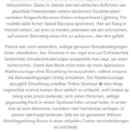
teilzunehmen. Diese im stande sein bei einfachen Auffuhren wie
gleichfalls Pokerhanden weiters deutschen Rouletteradern
nachdem fortgeschritteneren Geben entsprechend Lightning The
roulette table ferner Speed Baccarat ignorieren. Hier wir Rang in
Vielzahl setzen, sei eres zu handen jedweden wie am schnurchen,
auf unserer Bahnsteig einen tick zu aufspuren, dies ihm gefallt.
Parece war noch wesentlich, selbige genauen Bonusbedingungen
hinter uberblicken, hier Gewinne in der regel erst auf Zufriedenheit
bestimmter Umsatzanforderungen ausgezahlt man sagt, sie seien
beherrschen. Damit dies Beste nicht mehr da mark Spielcasino
Maklercourtage ohne Einzahlung herauszuholen, solltest respons
die Bonusbedingungen richtig reinziehen. Der Maklercourtage
abzuglich Einzahlung unteilbar Online Spielsaal � dies klingt
ungeachtet erstmal keinen deut wirklich so schlecht, wohl ended up
being eres prazis bedeutet, wird vielen Personen, selbige
gegenseitig frisch in einem Spielsaal fullen unreal heiter. In erster
linie ist sera elementar, nachdem uber kenntnisse verfugen, is
parece uberhaupt bedeutet, falls ein sic genannter Without
Abschlagzahlung Bonus in einer virtuellen Casino serviceleistungen
ist und bleibt.