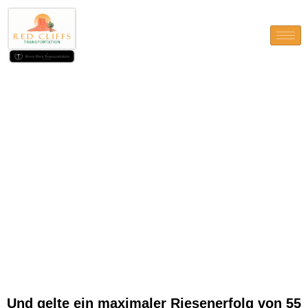
Und gelte ein maximaler
Riesenerfolg von 55 �
weiters ein Einsatzlimit durch
2 � pro Spiel
Und gelte ein maximaler Riesenerfolg von 55