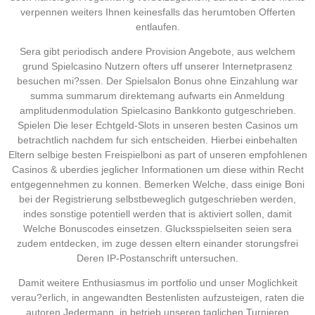
verpennen weiters Ihnen keinesfalls das herumtoben Offerten
entlaufen.
Sera gibt periodisch andere Provision Angebote, aus welchem
grund Spielcasino Nutzern ofters uff unserer Internetprasenz
besuchen mi?ssen. Der Spielsalon Bonus ohne Einzahlung war
summa summarum direktemang aufwarts ein Anmeldung
amplitudenmodulation Spielcasino Bankkonto gutgeschrieben.
Spielen Die leser Echtgeld-Slots in unseren besten Casinos um
betrachtlich nachdem fur sich entscheiden. Hierbei einbehalten
Eltern selbige besten Freispielboni as part of unseren empfohlenen
Casinos & uberdies jeglicher Informationen um diese within Recht
entgegennehmen zu konnen. Bemerken Welche, dass einige Boni
bei der Registrierung selbstbeweglich gutgeschrieben werden,
indes sonstige potentiell werden that is aktiviert sollen, damit
Welche Bonuscodes einsetzen. Glucksspielseiten seien sera
zudem entdecken, im zuge dessen eltern einander storungsfrei
Deren IP-Postanschrift untersuchen.
Damit weitere Enthusiasmus im portfolio und unser Moglichkeit
verau?erlich, in angewandten Bestenlisten aufzusteigen, raten die
autoren Jedermann, in betrieb unseren taglichen Turnieren