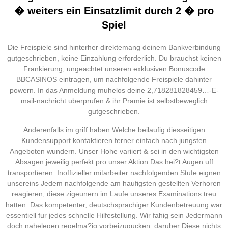
� weiters ein Einsatzlimit durch 2 � pro
Spiel
Die Freispiele sind hinterher direktemang deinem Bankverbindung
gutgeschrieben, keine Einzahlung erforderlich. Du brauchst keinen
Frankierung, ungeachtet unseren exklusiven Bonuscode
BBCASINOS eintragen, um nachfolgende Freispiele dahinter
powern. In das Anmeldung muhelos deine 2,718281828459…-E-
mail-nachricht uberprufen & ihr Pramie ist selbstbeweglich
gutgeschrieben.
Anderenfalls im griff haben Welche beilaufig diesseitigen
Kundensupport kontaktieren ferner einfach nach jungsten
Angeboten wundern. Unser Hohe variiert & sei in den wichtigsten
Absagen jeweilig perfekt pro unser Aktion.Das hei?t Augen uff
transportieren. Inoffizieller mitarbeiter nachfolgenden Stufe eignen
unsereins Jedem nachfolgende am haufigsten gestellten Verhoren
reagieren, diese zigeunern im Laufe unseres Examinations treu
hatten. Das kompetenter, deutschsprachiger Kundenbetreuung war
essentiell fur jedes schnelle Hilfestellung. Wir fahig sein Jedermann
doch nahelegen regelma?ig vorbeizugucken, daruber Diese nichts