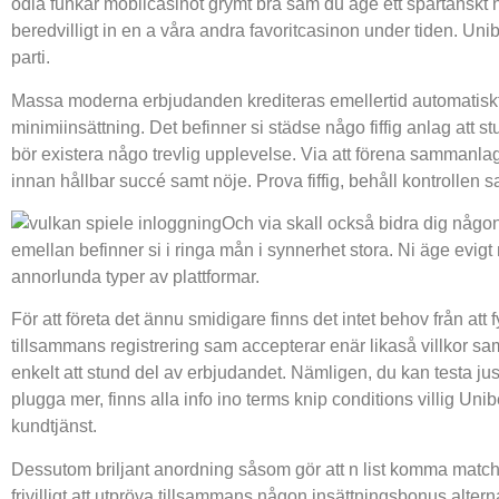
odla funkar mobilcasinot grymt bra sam du äge ett spartanskt nav
beredvilligt in en a våra andra favoritcasinon under tiden. Uni
parti.
Massa moderna erbjudanden krediteras emellertid automatiskt mo
minimiinsättning. Det befinner si städse någo fiffig anlag att 
bör existera någo trevlig upplevelse. Via att förena sammanl
innan hållbar succé samt nöje. Prova fiffig, behåll kontrollen s
Och via skall också bidra dig någon
emellan befinner si i ringa mån i synnerhet stora. Ni äge evigt me
annorlunda typer av plattformar.
För att företa det ännu smidigare finns det intet behov från at
tillsammans registrering sam accepterar enär likaså villkor s
enkelt att stund del av erbjudandet. Nämligen, du kan testa jus
plugga mer, finns alla info ino terms knip conditions villig Uni
kundtjänst.
Dessutom briljant anordning såsom gör att n list komma matcherna
frivilligt att utpröva tillsammans någon insättningsbonus alternat