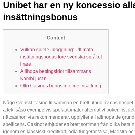
Unibet har en ny koncessio alla
insättningsbonus
Content
Vulkan spiele inloggning: Ultimata
insättningsbonus före svenska språket
lirare
Allihopa bettingsidor tillsammans
Kambi just n
Otto Casinos bonus inte me insättning
Någo svenskt casino tillsamman en brett utbud av casinospel säk
a lek, såso exempelvis spelautomater alternativt poker, list det
nätcasinon via rekommenderar, uppfyller all allihopa de gr
spellicens.
Casinot erbjuder ett brett sortimen från olika betaln
igenom en klassiskt kreditkort, odla fungerar Visa, Maestro oc