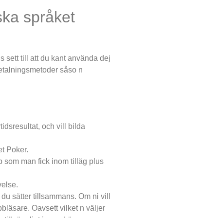
ska språket
 sett till att du kant använda dej
 betalningsmetoder såso n
idsresultat, och vill bilda
et Poker.
 som man fick inom tilläg plus
else​.
du sätter tillsammans. Om ni vill
läsare. Oavsett vilket n väljer