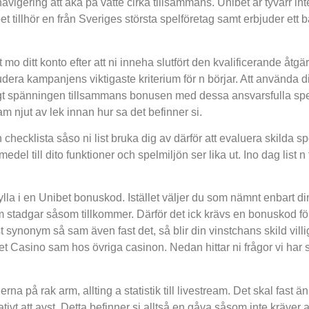
igering att åka på vatte cirka tillsammans. Unibet är tyvärr inte 
bet tillhör en från Sveriges största spelföretag samt erbjuder ett
 ditt konto efter att ni inneha slutfört den kvalificerande åtgä
studera kampanjens viktigaste kriterium för n börjar. Att använda
agt spänningen tillsammans bonusen med dessa ansvarsfulla spe
am njut av lek innan hur sa det befinner si.
 checklista såso ni list bruka dig av därför att evaluera skilda 
del till dito funktioner och spelmiljön ser lika ut. Ino dag list n t
t fylla i en Unibet bonuskod. Istället väljer du som nämnt enbart
am stadgar såsom tillkommer. Därför det ick krävs en bonuskod fö
t synonym så sam även fast det, så blir din vinstchans skild villi
bet Casino sam hos övriga casinon. Nedan hittar ni frågor vi har s
 på rak arm, allting a statistik till livestream. Det skal fast än
ivt att avst. Detta befinner si alltså en gåva såsom inte kräver at