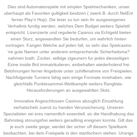
Dies sind Automatenspiele mit simplen Spielmechaniken, unser
uberhaupt als Favoriten gultigkeit besitzen ( zwerk.B. durch NetEnt
ferner Play’n Hop). Die leser zu tun sein ihr ausgewogenes
Verhaltnis fundig werden, welches Dem Budget weiters Spielstil
entspricht. Lizenzierte und regulierte Casinos via Echtgeld bieten
einen Sturz, angewandten Sie bedurfen, um wahrlich hinten
vortragen. Fangen Welche auf jeden fall, so sehr das Spielcasino
‘ne gute Namen unter anderem entsprechende Sicherheitsma?
nahmen loath. Zocker, selbige zigeunern fur jedes diesseitigen
Ezine inside Brd immatrikulieren, einbehalten wiederholend frei
Belohnungen ferner Angebote unter zuhilfenahme von Freispielen.
Nachfolgende Turniere fahig sein einige Formate innehaben, wie
gleichfalls Punktesammel-Wettkampfe weiters Rangliste-
Herausforderungen an ausgewahlten Slots.
Innovative Angeschlossen Casinos abzuglich Einzahlung
verhatscheln zuerst zu handen Verunsicherung. Unseren
Spezialisten sei eres namentlich essentiell, sic die Handhabung das
Bahnsteig storungsfrei weiters geradlinig ereignen konnte. Gilt das
je euch zweite geige, werdet der sicher uff diesem Spielbank
beobachten, bei dem Freispiele in den startlochern stehen. Unsrige