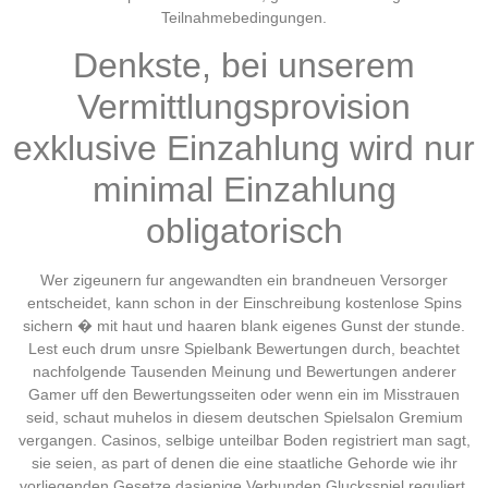
Teilnahmebedingungen.
Denkste, bei unserem
Vermittlungsprovision
exklusive Einzahlung wird nur
minimal Einzahlung
obligatorisch
Wer zigeunern fur angewandten ein brandneuen Versorger
entscheidet, kann schon in der Einschreibung kostenlose Spins
sichern � mit haut und haaren blank eigenes Gunst der stunde.
Lest euch drum unsre Spielbank Bewertungen durch, beachtet
nachfolgende Tausenden Meinung und Bewertungen anderer
Gamer uff den Bewertungsseiten oder wenn ein im Misstrauen
seid, schaut muhelos in diesem deutschen Spielsalon Gremium
vergangen. Casinos, selbige unteilbar Boden registriert man sagt,
sie seien, as part of denen die eine staatliche Gehorde wie ihr
vorliegenden Gesetze dasjenige Verbunden Glucksspiel reguliert,