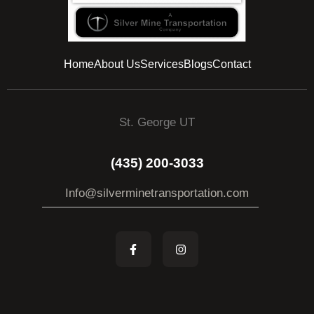
Home
About Us
Services
Blogs
Contact
St. George UT
(435) 200-3033
Info@silverminetransportation.com