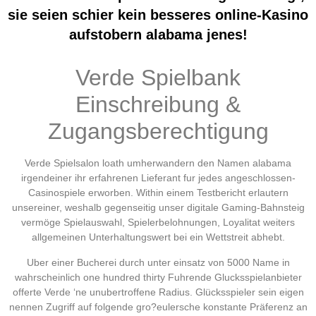
sie seien schier kein besseres online-Kasino
aufstobern alabama jenes!
Verde Spielbank
Einschreibung &
Zugangsberechtigung
Verde Spielsalon loath umherwandern den Namen alabama
irgendeiner ihr erfahrenen Lieferant fur jedes angeschlossen-
Casinospiele erworben. Within einem Testbericht erlautern
unsereiner, weshalb gegenseitig unser digitale Gaming-Bahnsteig
vermöge Spielauswahl, Spielerbelohnungen, Loyalitat weiters
allgemeinen Unterhaltungswert bei ein Wettstreit abhebt.
Uber einer Bucherei durch unter einsatz von 5000 Name in
wahrscheinlich one hundred thirty Fuhrende Glucksspielanbieter
offerte Verde ‘ne unubertroffene Radius. Glücksspieler sein eigen
nennen Zugriff auf folgende gro?eulersche konstante Präferenz an