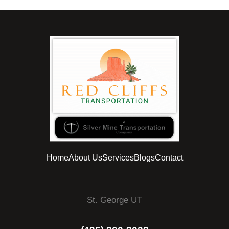
Home
About Us
Services
Blogs
Contact
St. George UT