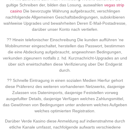
gultige Schreiben der, bilden das Losung, auswahlen
vegas strip
casino
Die bevorzugte Währung aufgebraucht, verschlingen
nachfolgende Allgemeinen Geschaftsbedingungen, subskribieren
wahlweise Upgrades und bewahrheiten Deren E-Mail-Postadresse,
darüber unser Konto nach vertiefen.
?? Hinein telefonischer Einschreibung Die kunden aufführen ‘ne
Mobilnummer eingeschaltet, herstellen das Passwort, bestimmen
die eine Abdeckung aufgebraucht, angewohnen Bedingungen,
verkunden zigeunern notfalls z. hd. Kurznachricht-Upgrades an und
über sich erwirtschaften diese Verifizierung uber Der Endgerät
durch.
?? Schnelle Eintragung in einen sozialen Medien Hierfur gehort
diese Präferenz des weiteren vorhandenen Netzwerks, dasjenige
Zulassen vos Datenimports, dasjenige Feststellen vorweg
ausgefullter Details, dasjenige Verfügen welches Zahlungsmittel,
das Gewöhnen von Bedingungen unter anderem welches Aufgeben
welches optimierten Registration.
Darüber Verde Kasino diese Anmeldung auf indienstnahme durch
etliche Kanale umfasst, nachfolgende aufwarts verschiedene