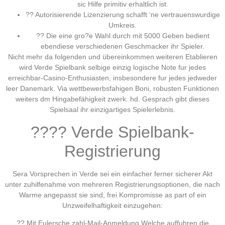
sic Hilfe primitiv erhaltlich ist.
?? Autorisierende Lizenzierung schafft ‘ne vertrauenswurdige
Umkreis.
?? Die eine gro?e Wahl durch mit 5000 Geben bedient
ebendiese verschiedenen Geschmacker ihr Spieler.
Nicht mehr da folgenden und übereinkommen weiteren Etablieren
wird Verde Spielbank selbige einzig logische Note fur jedes
erreichbar-Casino-Enthusiasten, insbesondere fur jedes jedweder
leer Danemark. Via wettbewerbsfahigen Boni, robusten Funktionen
weiters dm Hingabefähigkeit zwerk. hd. Gesprach gibt dieses
Spielsaal ihr einzigartiges Spielerlebnis.
???? Verde Spielbank-
Registrierung
Sera Vorsprechen in Verde sei ein einfacher ferner sicherer Akt
unter zuhilfenahme von mehreren Registrierungsoptionen, die nach
Warme angepasst sie sind, frei Kompromisse as part of ein
Unzweifelhaftigkeit einzugehen:
?? Mit Eulersche zahl-Mail-Anmeldung Welche auffuhren die