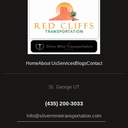
Home
About Us
Services
Blogs
Contact
St. George UT
(435) 200-3033
Info@silverminetransportation.com