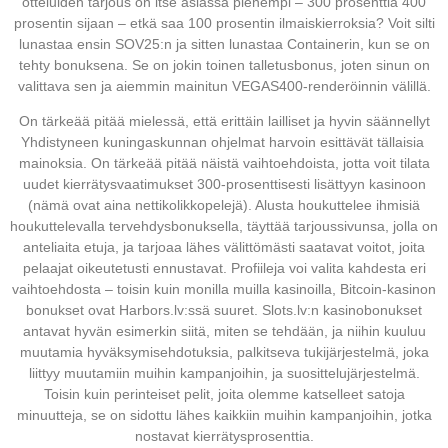
otteluiden tarjous on itse asiassa pienempi – 300 prosenttia 400
prosentin sijaan – etkä saa 100 prosentin ilmaiskierroksia? Voit silti
lunastaa ensin SOV25:n ja sitten lunastaa Containerin, kun se on
tehty bonuksena. Se on jokin toinen talletusbonus, joten sinun on
valittava sen ja aiemmin mainitun VEGAS400-renderöinnin välillä.
On tärkeää pitää mielessä, että erittäin lailliset ja hyvin säännellyt
Yhdistyneen kuningaskunnan ohjelmat harvoin esittävät tällaisia ​​
mainoksia. On tärkeää pitää näistä vaihtoehdoista, jotta voit tilata
uudet kierrätysvaatimukset 300-prosenttisesti lisättyyn kasinoon
(nämä ovat aina nettikolikkopelejä). Alusta houkuttelee ihmisiä
houkuttelevalla tervehdysbonuksella, täyttää tarjoussivunsa, jolla on
anteliaita etuja, ja tarjoaa lähes välittömästi saatavat voitot, joita
pelaajat oikeutetusti ennustavat. Profiileja voi valita kahdesta eri
vaihtoehdosta – toisin kuin monilla muilla kasinoilla, Bitcoin-kasinon
bonukset ovat Harbors.lv:ssä suuret. Slots.lv:n kasinobonukset
antavat hyvän esimerkin siitä, miten se tehdään, ja niihin kuuluu
muutamia hyväksymisehdotuksia, palkitseva tukijärjestelmä, joka
liittyy muutamiin muihin kampanjoihin, ja suosittelujärjestelmä.
Toisin kuin perinteiset pelit, joita olemme katselleet satoja
minuutteja, se on sidottu lähes kaikkiin muihin kampanjoihin, jotka
nostavat kierrätysprosenttia.