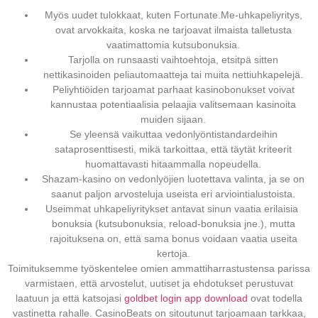
Myös uudet tulokkaat, kuten Fortunate.Me-uhkapeliyritys,
ovat arvokkaita, koska ne tarjoavat ilmaista talletusta
vaatimattomia kutsubonuksia.
Tarjolla on runsaasti vaihtoehtoja, etsitpä sitten
nettikasinoiden peliautomaatteja tai muita nettiuhkapelejä.
Peliyhtiöiden tarjoamat parhaat kasinobonukset voivat
kannustaa potentiaalisia pelaajia valitsemaan kasinoita
muiden sijaan.
Se yleensä vaikuttaa vedonlyöntistandardeihin
sataprosenttisesti, mikä tarkoittaa, että täytät kriteerit
huomattavasti hitaammalla nopeudella.
Shazam-kasino on vedonlyöjien luotettava valinta, ja se on
saanut paljon arvosteluja useista eri arviointialustoista.
Useimmat uhkapeliyritykset antavat sinun vaatia erilaisia ​​
bonuksia (kutsubonuksia, reload-bonuksia jne.), mutta
rajoituksena on, että sama bonus voidaan vaatia useita
kertoja.
Toimituksemme työskentelee omien ammattiharrastustensa parissa
varmistaen, että arvostelut, uutiset ja ehdotukset perustuvat
laatuun ja että katsojasi
goldbet login app download
ovat todella
vastinetta rahalle. CasinoBeats on sitoutunut tarjoamaan tarkkaa,