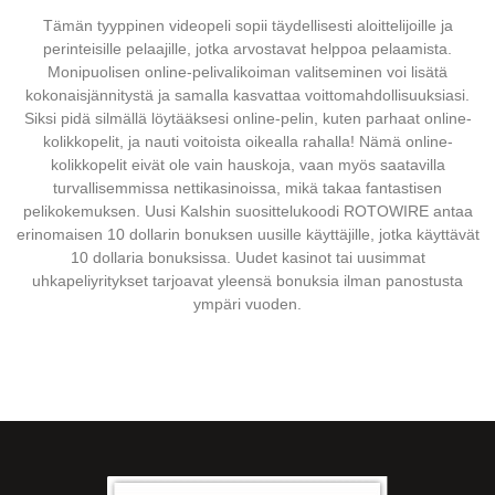
Tämän tyyppinen videopeli sopii täydellisesti aloittelijoille ja
perinteisille pelaajille, jotka arvostavat helppoa pelaamista.
Monipuolisen online-pelivalikoiman valitseminen voi lisätä
kokonaisjännitystä ja samalla kasvattaa voittomahdollisuuksiasi.
Siksi pidä silmällä löytääksesi online-pelin, kuten parhaat online-
kolikkopelit, ja nauti voitoista oikealla rahalla! Nämä online-
kolikkopelit eivät ole vain hauskoja, vaan myös saatavilla
turvallisemmissa nettikasinoissa, mikä takaa fantastisen
pelikokemuksen. Uusi Kalshin suosittelukoodi ROTOWIRE antaa
erinomaisen 10 dollarin bonuksen uusille käyttäjille, jotka käyttävät
10 dollaria bonuksissa. Uudet kasinot tai uusimmat
uhkapeliyritykset tarjoavat yleensä bonuksia ilman panostusta
ympäri vuoden.