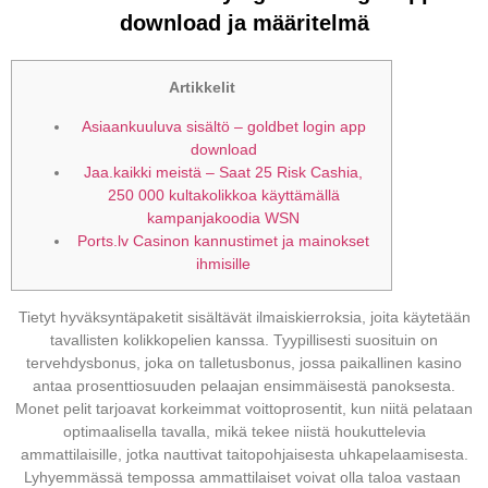
download ja määritelmä
Artikkelit
Asiaankuuluva sisältö – goldbet login app
download
Jaa.kaikki meistä – Saat 25 Risk Cashia,
250 000 kultakolikkoa käyttämällä
kampanjakoodia WSN
Ports.lv Casinon kannustimet ja mainokset
ihmisille
Tietyt hyväksyntäpaketit sisältävät ilmaiskierroksia, joita käytetään
tavallisten kolikkopelien kanssa. Tyypillisesti suosituin on
tervehdysbonus, joka on talletusbonus, jossa paikallinen kasino
antaa prosenttiosuuden pelaajan ensimmäisestä panoksesta.
Monet pelit tarjoavat korkeimmat voittoprosentit, kun niitä pelataan
optimaalisella tavalla, mikä tekee niistä houkuttelevia
ammattilaisille, jotka nauttivat taitopohjaisesta uhkapelaamisesta.
Lyhyemmässä tempossa ammattilaiset voivat olla taloa vastaan ​​​​