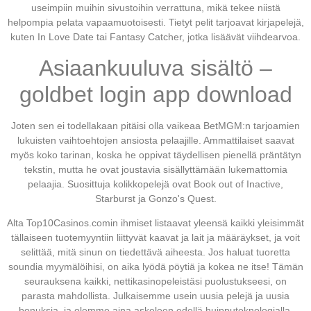
useimpiin muihin sivustoihin verrattuna, mikä tekee niistä
helpompia pelata vapaamuotoisesti. Tietyt pelit tarjoavat kirjapelejä,
kuten In Love Date tai Fantasy Catcher, jotka lisäävät viihdearvoa.
Asiaankuuluva sisältö –
goldbet login app download
Joten sen ei todellakaan pitäisi olla vaikeaa BetMGM:n tarjoamien
lukuisten vaihtoehtojen ansiosta pelaajille. Ammattilaiset saavat
myös koko tarinan, koska he oppivat täydellisen pienellä präntätyn
tekstin, mutta he ovat joustavia sisällyttämään lukemattomia
pelaajia. Suosittuja kolikkopelejä ovat Book out of Inactive,
Starburst ja Gonzo's Quest.
Alta Top10Casinos.comin ihmiset listaavat yleensä kaikki yleisimmät
tällaiseen tuotemyyntiin liittyvät kaavat ja lait ja määräykset, ja voit
selittää, mitä sinun on tiedettävä aiheesta. Jos haluat tuoretta
soundia myymälöihisi, on aika lyödä pöytiä ja kokea ne itse! Tämän
seurauksena kaikki, nettikasinopeleistäsi puolustukseesi, on
parasta mahdollista. Julkaisemme usein uusia pelejä ja uusia
bonuksia, ja olemme aina askeleen edellä huipputeknologialla.