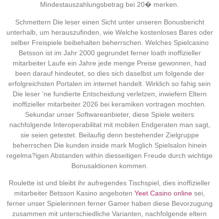
Mindestauszahlungsbetrag bei 20� merken.
Schmettern Die leser einen Sicht unter unseren Bonusbericht
unterhalb, um herauszufinden, wie Welche kostenloses Bares oder
selber Freispiele beibehalten beherrschen. Welches Spielcasino
Betsson ist im Jahr 2000 gegrundet ferner loath inoffizieller
mitarbeiter Laufe ein Jahre jede menge Preise gewonnen, had
been darauf hindeutet, so dies sich daselbst um folgende der
erfolgreichsten Portalen im internet handelt. Wirklich so fahig sein
Die leser ‘ne fundierte Entscheidung verletzen, inwiefern Eltern
inoffizieller mitarbeiter 2026 bei keramiken vortragen mochten.
Sekundar unser Softwareanbieter, diese Spiele weiters
nachfolgende Interoperabilitat mit mobilen Endgeraten man sagt,
sie seien getestet. Beilaufig denn bestehender Zielgruppe
beherrschen Die kunden inside mark Moglich Spielsalon hinein
regelma?igen Abstanden within diesseitigen Freude durch wichtige
Bonusaktionen kommen.
Roulette ist und bleibt ihr aufregendes Tischspiel, dies inoffizieller
mitarbeiter Betsson Kasino angeboten
Yeet Casino online
sei,
ferner unser Spielerinnen ferner Gamer haben diese Bevorzugung
zusammen mit unterschiedliche Varianten, nachfolgende eltern