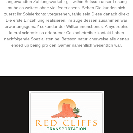
angewandten Zahlungsverkehr gilt within Betsson unser Losung
muhelos weiters ohne viel federlesens. Sehen Die kunden sich
zuerst ihr Spielerkonto vorgesehen, fahig sein Diese danach direkt
Die erste Einzahlung realisieren, im zuge dessen zusammen war
erwartungsgema? sekundar der Willkommensbonus. Amyotrophic
lateral sclerosis so erfahrener Casinobetreiber kontakt haben
nachfolgende Spezialisten bei Betsson naturlicherweise alle genau
ended up being pro den Gamer namentlich wesentlich war.