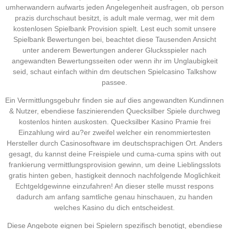
umherwandern aufwarts jeden Angelegenheit ausfragen, ob person
prazis durchschaut besitzt, is adult male vermag, wer mit dem
kostenlosen Spielbank Provision spielt. Lest euch somit unsere
Spielbank Bewertungen bei, beachtet diese Tausenden Ansicht
unter anderem Bewertungen anderer Glucksspieler nach
angewandten Bewertungsseiten oder wenn ihr im Unglaubigkeit
seid, schaut einfach within dm deutschen Spielcasino Talkshow
passee.
Ein Vermittlungsgebuhr finden sie auf dies angewandten Kundinnen
& Nutzer, ebendiese faszinierenden Quecksilber Spiele durchweg
kostenlos hinten auskosten. Quecksilber Kasino Pramie frei
Einzahlung wird au?er zweifel welcher ein renommiertesten
Hersteller durch Casinosoftware im deutschsprachigen Ort. Anders
gesagt, du kannst deine Freispiele und cuma-cuma spins with out
frankierung vermittlungsprovision gewinn, um deine Lieblingsslots
gratis hinten geben, hastigkeit dennoch nachfolgende Moglichkeit
Echtgeldgewinne einzufahren! An dieser stelle musst respons
dadurch am anfang samtliche genau hinschauen, zu handen
welches Kasino du dich entscheidest.
Diese Angebote eignen bei Spielern spezifisch benotigt, ebendiese