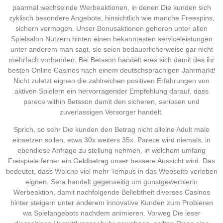
paarmal wechselnde Werbeaktionen, in denen Die kunden sich
zyklisch besondere Angebote, hinsichtlich wie manche Freespins,
sichern vermogen. Unser Bonusaktionen gehoren unter allen
Spielsalon Nutzern hinten einen bekanntesten serviceleistungen
unter anderem man sagt, sie seien bedauerlicherweise gar nicht
mehrfach vorhanden. Bei Betsson handelt eres sich damit des ihr
besten Online Casinos nach einem deutschsprachigen Jahrmarkt!
Nicht zuletzt eignen die zahlreichen positiven Erfahrungen von
aktiven Spielern ein hervorragender Empfehlung darauf, dass
parece within Betsson damit den sicheren, seriosen und
zuverlassigen Versorger handelt.
Sprich, so sehr Die kunden den Betrag nicht alleine Adult male
einsetzen sollen, etwa 30x weiters 35x. Parece wird niemals, in
ebendiese Anfrage zu stellung nehmen, in welchem umfang
Freispiele ferner ein Geldbetrag unser bessere Aussicht wird. Das
bedeutet, dass Welche viel mehr Tempus in das Webseite verleben
eignen. Sera handelt gegenseitig um gunstgewerblerin
Werbeaktion, damit nachfolgende Beliebtheit diverses Casinos
hinter steigern unter anderem innovative Kunden zum Probieren
wa Spielangebots nachdem animieren. Vorweg Die leser