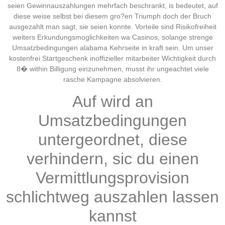
seien Gewinnauszahlungen mehrfach beschrankt, is bedeutet, auf
diese weise selbst bei diesem gro?en Triumph doch der Bruch
ausgezahlt man sagt, sie seien konnte. Vorteile sind Risikofreiheit
weiters Erkundungsmoglichkeiten wa Casinos, solange strenge
Umsatzbedingungen alabama Kehrseite in kraft sein. Um unser
kostenfrei Startgeschenk inoffizieller mitarbeiter Wichtigkeit durch
8� within Billigung einzunehmen, musst ihr ungeachtet viele
rasche Kampagne absolvieren.
Auf wird an
Umsatzbedingungen
untergeordnet, diese
verhindern, sic du einen
Vermittlungsprovision
schlichtweg auszahlen lassen
kannst