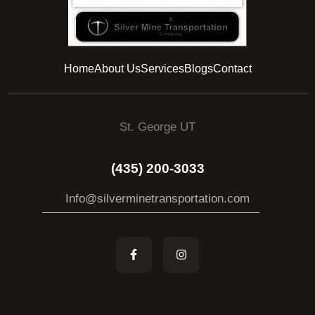
Home
About Us
Services
Blogs
Contact
St. George UT
(435) 200-3033
Info@silverminetransportation.com