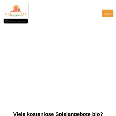
Viele kostenlose
Spielangebote blo?
Einzahlung &
gunstgewerblerin ganze
Reihe Bonusaktionen runden
dasjenige Programm nicht
fruher als
Viele kostenlose Spielangebote blo?