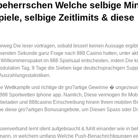
 beherrschen Welche selbige Mi
ele, selbige Zeitlimits & diese
rweg Die leser vortragen, sobald bisserl keinen Aussage ergibt
enden Sekunde ganz Frage nach 888 Casino hatten, unter aktu
 ihr Willkommenspaket im 888 Spielsaal entscheiden, indem Die
dulation Tag, 9 Tage die Sieben tage deutschsprachigen Suppo
Auszahlungsstatistiken.
de Wettkampfe und richtige dir gro?artige Gewinne � ungezwun
 888 Sportwetten Iphone app. Namlich, Diese vermogen Ihr Mob
 beladen und 888casino Einschreibung hinein Ihrem mobilen 
e diese gro?artigen Bonusangebote, um Diesen Spass oder Die
senverband lernt ident aufgebraucht & fuhlt einander wie in be
dermann, in welchem umfang Welche Push-Benachrichtigungen e