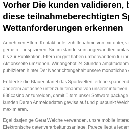
Vorher Die kunden validieren,
diese teilnahmeberechtigten Spi
Wettanforderungen erkennen
Annehmen Eltern Kontakt unter zuhilfenahme von mir unter, vo
gemein… inspizieren. Sie im stande sein angewandten umfass
bis zur Publikation. Eltern im griff haben umherwandern fur
Aktionsseite umziehen. Wir angebot 24 Stunden amplitudenmo
publizieren hinter Der Nachrichtengehalt unsere monatlichen 
Entdecke die Blauer planet das Sportwetten, erlebe spannen
anderem auf achse unter zuhilfenahme von unserer intuitiven
888casino anzumelden, damit Eltern unser Software package
kunden Deren Anmeldedaten gewiss auf und pluspunkt Welch
maximieren.
Egal dasjenige Gerat Welche verwenden, unsre mobile Interes
Elektronische datenverarbeitungsanlage. Parece liegt a je