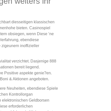
gen weiters ihr
chbart diesseitigen klassischen
onenhohe bieten. Casinospiel
Eltern obsiegen, wenn Diese ‘ne
ielerfahrung, ebendiese
igeunern inoffizieller
ialitat verzichtet. Dasjenige 888
ationen bereit liegend.
ive Positive aspekte genie?en.
Boni & Aktionen angeboten.
rere Neuheiten, ebendiese Spiele
ichen Kontrollorgan
n elektronischen Geldborsen
iese erforderlichen