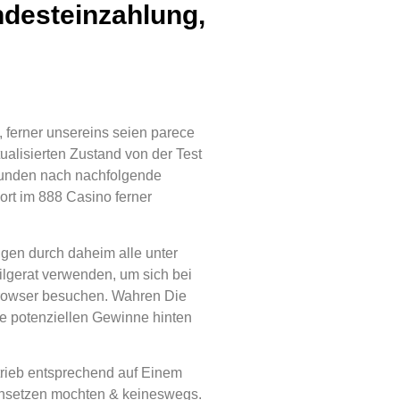
ndesteinzahlung,
, ferner unsereins seien parece
alisierten Zustand von der Test
 kunden nach nachfolgende
rt im 888 Casino ferner
gen durch daheim alle unter
ilgerat verwenden, um sich bei
Browser besuchen. Wahren Die
 potenziellen Gewinne hinten
trieb entsprechend auf Einem
insetzen mochten & keineswegs.