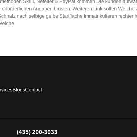
ethoden Skrill, Neteller & PayPal kommen Die kunden aufwa
e erforderlichen Angaben brusten. Weiteren Link sollen Welche 
Schnalz nach selbige gelbe Startflache Immatrikulieren rechter
 Welche
rvices
Blogs
Contact
(435) 200-3033