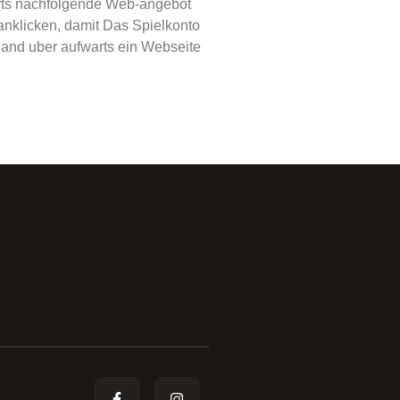
rts nachfolgende Web-angebot
anklicken, damit Das Spielkonto
 hand uber aufwarts ein Webseite