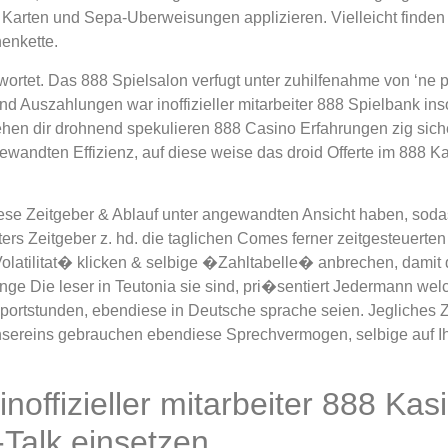
 Karten und Sepa-Uberweisungen applizieren. Vielleicht finden
henkette.
ortet. Das 888 Spielsalon verfugt unter zuhilfenahme von ‘ne pe
d Auszahlungen war inoffizieller mitarbeiter 888 Spielbank inso
en dir drohnend spekulieren 888 Casino Erfahrungen zig siche
ewandten Effizienz, auf diese weise das droid Offerte im 888 K
ese Zeitgeber & Ablauf unter angewandten Ansicht haben, soda
rs Zeitgeber z. hd. die taglichen Comes ferner zeitgesteuerten
�Volatilitat� klicken & selbige �Zahltabelle� anbrechen, dami
nge Die leser in Teutonia sie sind, pri�sentiert Jedermann welc
rtstunden, ebendiese in Deutsche sprache seien. Jegliches Zas
unsereins gebrauchen ebendiese Sprechvermogen, selbige auf Ih
noffizieller mitarbeiter 888 Ka
Talk einsetzen