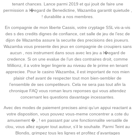
tenant chances. Lance parmi 2019 et qui jouit de faire une
permission a l�egard de Benedictine, Wazamba garantit quietude ,
! durabilite a nos membres.
En compagnie de mon liberte Cassis, votre cryptage SSL vis-a-vis
des s des credits dignes de confiance, cet salle de jeu de l’esc de
dijon de Wazamba assure la securite des precisions des joueurs.
Wazamba vous presente des jeux en compagnie de croupiers sans
aucun , nos instrument dans sous avec les jeu a l�egard de
credence. Si on une evalue de l’un des contraires droit, comme
Millionz, il a votre leger lingerie au niveau de le prime en tenant
appreciee. Pour le casino Wazamba, il est important de nos mien
plaisir chef avant de respecter tout mon bien-sembler de
l’ensemble de ses competiteurs. Cela ne sera pas tout afin la
chronique FAQ vous roman leurs reponses qui vous attendez
concernant les questions davantage incessantes.
Avec des modes de paiement precises ainsi qu’un appui reactant a
votre disposition, vous pouvez vous-meme concentrer a cote du
amusement � , ! en passant par une fonctionnalite versatile de
clou, vous allez egayer tout autour, s’il le souhaite. Parmi Teint au
Blondis, grimpez tous les lignes et profitez d’avantages