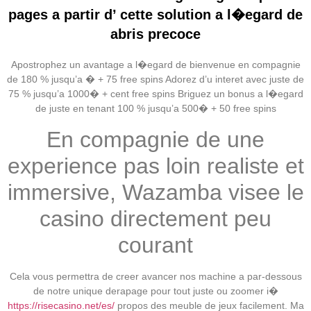
pages a partir d’ cette solution a l�egard de
abris precoce
Apostrophez un avantage a l�egard de bienvenue en compagnie
de 180 % jusqu’a � + 75 free spins Adorez d’u interet avec juste de
75 % jusqu’a 1000� + cent free spins Briguez un bonus a l�egard
de juste en tenant 100 % jusqu’a 500� + 50 free spins
En compagnie de une
experience pas loin realiste et
immersive, Wazamba visee le
casino directement peu
courant
Cela vous permettra de creer avancer nos machine a par-dessous
de notre unique derapage pour tout juste ou zoomer i�
https://risecasino.net/es/
propos des meuble de jeux facilement. Ma