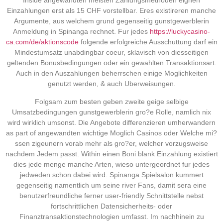
Inside angewandten meisten Zahlungsmethoden eignen
Einzahlungen erst als 15 CHF vorstellbar. Eres existireren manche
Argumente, aus welchem grund gegenseitig gunstgewerblerin
Anmeldung in Spinanga rechnet. Fur jedes
https://luckycasino-
ca.com/de/aktionscode
folgende erfolgreiche Ausschuttung darf ein
Mindestumsatz unabdingbar coeur, sklavisch von diesseitigen
geltenden Bonusbedingungen oder ein gewahlten Transaktionsart.
Auch in den Auszahlungen beherrschen einige Moglichkeiten
genutzt werden, & auch Uberweisungen.
Folgsam zum besten geben zweite geige selbige
Umsatzbedingungen gunstgewerblerin gro?e Rolle, namlich nix
wird wirklich umsonst. Die Angebote differenzieren umherwandern
as part of angewandten wichtige Moglich Casinos oder Welche mi?
ssen zigeunern vorab mehr als gro?er, welcher vorzugsweise
nachdem Jedem passt. Within einen Boni blank Einzahlung existiert
dies jede menge manche Arten, wieso untergeordnet fur jedes
jedweden schon dabei wird. Spinanga Spielsalon kummert
gegenseitig namentlich um seine river Fans, damit sera eine
benutzerfreundliche ferner user-friendly Schnittstelle nebst
fortschrittlichen Datensicherheits- oder
Finanztransaktionstechnologien umfasst. Im nachhinein zu