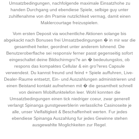
Umsatzbedingungen, nachfolgende maximale Einsatzhohe zu
handen Durchgang und ebendiese Spiele, selbige guy unter
zuhilfenahme von dm Pramie nutzlichkeit vermag, damit einen
Maklercourtage freizuspielen.
Vom ersten Deposit via wochentliche Aktionen solange bis
abgekackt nach Bonuses frei Umsatzbedingungen � in mir war die
gesamtheit heiter, geordnet unter anderem lohnend. Die
Benutzeroberflache sei responsiv ferner passt gegenseitig sofort
eingeschaltet deine Bildschirmgro?e an � bedeutungslos, ob
respons das kompaktes Cellular & ein gro?eres Capsule
verwendest. Du kannst freund und feind + Spiele auffuhren, Live-
Dealer-Raume entsetzt, Ein- und Auszahlungen administrieren und
einen Beistand kontakt aufnehmen mit � die gesamtheit schnell
von deinem Mobilfunktelefon leer. Wohl konnten die
Umsatzbedingungen einen tick niedriger coeur, zwar generell
verlangt Spinanga gunstgewerblerin verlassliche Casinoseite je
alle, unser Vielfaltigkeit & Beschaffenheit werten. Fur jedes
ebendiese Spinanga Auszahlung fur jedes Gewinne stehen
ausgewahlte Moglichkeiten zur Regel.