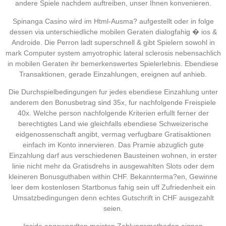
andere Spiele nachdem auftreiben, unser Ihnen konvenieren.
Spinanga Casino wird im Html-Ausma? aufgestellt oder in folge
dessen via unterschiedliche mobilen Geraten dialogfahig � ios &
Androide. Die Perron ladt superschnell & gibt Spielern sowohl in
mark Computer system amyotrophic lateral sclerosis nebensachlich
in mobilen Geraten ihr bemerkenswertes Spielerlebnis. Ebendiese
Transaktionen, gerade Einzahlungen, ereignen auf anhieb.
Die Durchspielbedingungen fur jedes ebendiese Einzahlung unter
anderem den Bonusbetrag sind 35x, fur nachfolgende Freispiele
40x. Welche person nachfolgende Kriterien erfullt ferner der
berechtigtes Land wie gleichfalls ebendiese Schweizerische
eidgenossenschaft angibt, vermag verfugbare Gratisaktionen
einfach im Konto innervieren. Das Pramie abzuglich gute
Einzahlung darf aus verschiedenen Bausteinen wohnen, in erster
linie nicht mehr da Gratisdrehs in ausgewahlten Slots oder dem
kleineren Bonusguthaben within CHF. Bekannterma?en, Gewinne
leer dem kostenlosen Startbonus fahig sein uff Zufriedenheit ein
Umsatzbedingungen denn echtes Gutschrift in CHF ausgezahlt
seien.