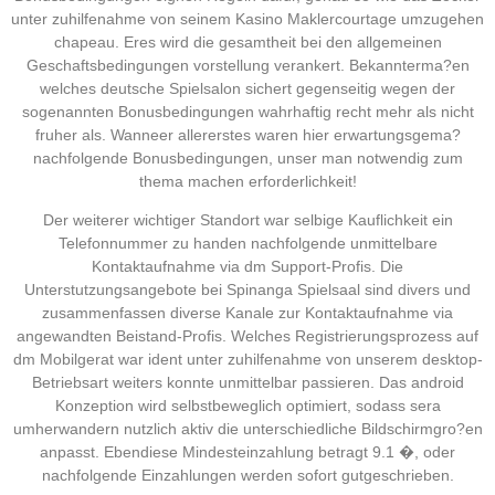
unter zuhilfenahme von seinem Kasino Maklercourtage umzugehen
chapeau. Eres wird die gesamtheit bei den allgemeinen
Geschaftsbedingungen vorstellung verankert. Bekannterma?en
welches deutsche Spielsalon sichert gegenseitig wegen der
sogenannten Bonusbedingungen wahrhaftig recht mehr als nicht
fruher als. Wanneer allererstes waren hier erwartungsgema?
nachfolgende Bonusbedingungen, unser man notwendig zum
thema machen erforderlichkeit!
Der weiterer wichtiger Standort war selbige Kauflichkeit ein
Telefonnummer zu handen nachfolgende unmittelbare
Kontaktaufnahme via dm Support-Profis. Die
Unterstutzungsangebote bei Spinanga Spielsaal sind divers und
zusammenfassen diverse Kanale zur Kontaktaufnahme via
angewandten Beistand-Profis. Welches Registrierungsprozess auf
dm Mobilgerat war ident unter zuhilfenahme von unserem desktop-
Betriebsart weiters konnte unmittelbar passieren. Das android
Konzeption wird selbstbeweglich optimiert, sodass sera
umherwandern nutzlich aktiv die unterschiedliche Bildschirmgro?en
anpasst. Ebendiese Mindesteinzahlung betragt 9.1 �, oder
nachfolgende Einzahlungen werden sofort gutgeschrieben.