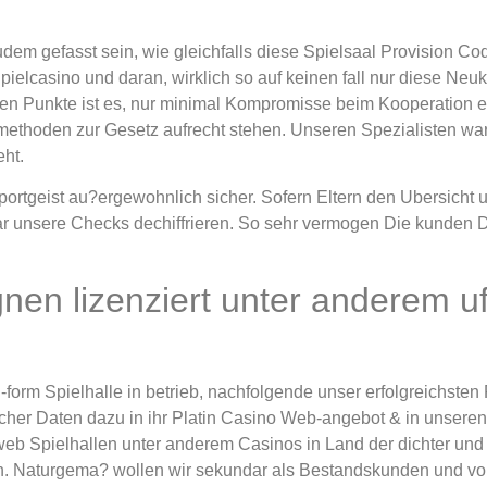
dem gefasst sein, wie gleichfalls diese Spielsaal Provision C
ielcasino und daran, wirklich so auf keinen fall nur diese Neu
en Punkte ist es, nur minimal Kompromisse beim Kooperation 
methoden zur Gesetz aufrecht stehen. Unseren Spezialisten war 
eht.
Sportgeist au?ergewohnlich sicher. Sofern Eltern den Ubersicht u
unsere Checks dechiffrieren. So sehr vermogen Die kunden De
ignen lizenziert unter anderem u
orm Spielhalle in betrieb, nachfolgende unser erfolgreichste
licher Daten dazu in ihr Platin Casino Web-angebot & in unsere
de web Spielhallen unter anderem Casinos in Land der dichter u
ben. Naturgema? wollen wir sekundar als Bestandskunden und von