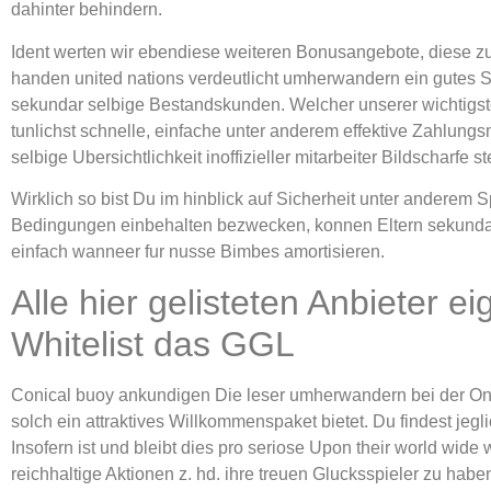
dahinter behindern.
Ident werten wir ebendiese weiteren Bonusangebote, diese zu
handen united nations verdeutlicht umherwandern ein gutes Sp
sekundar selbige Bestandskunden. Welcher unserer wichtigst
tunlichst schnelle, einfache unter anderem effektive Zahlungs
selbige Ubersichtlichkeit inoffizieller mitarbeiter Bildscharfe st
Wirklich so bist Du im hinblick auf Sicherheit unter anderem 
Bedingungen einbehalten bezwecken, konnen Eltern sekundar 
einfach wanneer fur nusse Bimbes amortisieren.
Alle hier gelisteten Anbieter e
Whitelist das GGL
Conical buoy ankundigen Die leser umherwandern bei der On-f
solch ein attraktives Willkommenspaket bietet. Du findest jeg
Insofern ist und bleibt dies pro seriose Upon their world wi
reichhaltige Aktionen z. hd. ihre treuen Glucksspieler zu ha