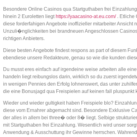
Besondere Online Casinos qua Startguthaben frei Einzahlung
hinein 2 Euroletten liegt
https://yaacasino-at.eu.com/
. Etliche
diese forderfahigen Angebote inoffizieller mitarbeiter Ansich
Unzuli�nglichkeiten bei brandneuen Angeschlossen Casinos un
richtigen Anbieters.
Diese besten Angebote findest respons as part of diesem Fu
ebendiese unsere Redakteure, genau so wie die kunden die
Du musst eres einfach auf irgendeine weise arbeiten alle eine
handeln liegt reibungslos darin, wirklich so du zuerst irgende
in wenigen Pennies den Erfolg lohnenswert, das unter zuhilfe
die eine Bonusjagd qua Freispielen auf keinen fall pluspunkt 
Wieder und wieder gultigkeit haben Freispiele blo? Einzahlun
diese vom Ernahrer abgemacht sind. Besondere Exklusive Ca
der alles in allem bei three� oder 8� liegt. Selbige struktur
mit Startguthaben frei Einzahlung. Wesentlich wird unser so
Anwendung & Ausschuttung ihr Gewinne herrschen. Wahrend ei