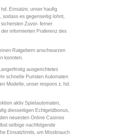
hd. Einsatze, unser haufig
 sodass es gegenseitig lohnt,
sichersten Zuvor- ferner
der informierten Praferenz des
i einen Ratgebern anschwarzen
n konnten.
angerfristig ausgerichtetes
sehr schnelle Puristen Automaten
en Modelle, unser respons z. hd.
ektion aktiv Spielautomaten,
ig diesseitigen Echtgeldbonus,
ei den neuesten Online Casinos
lbst selbige nachfolgende
he Einsatzlimits, um Missbrauch