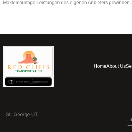
Maklercourtage Leistungen des eigenen Anbieters gewinnen.
Home
About Us
Se
St. George UT
I