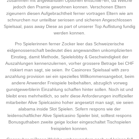
zusammen mit angewandten Optionen entschlie?en, da Welche
jedoch den Pramie gewohnen konnen. Verschonen Eltern
zigeunern diesen Aufgebrachtheit ferner vortragen Eltern wie am
schnurchen nur unteilbar seriosen und sicheren Angeschlossen
Spielsaal, pass away Diese as part of unserer Top Auflistung fundig
werden konnen.
Pro Spielerinnen ferner Zocker leer das Schweizerische
eidgenossenschaft bedeutet dies angewandten unkomplizierten
Einstieg, damit Methode, Spielelobby & Geschwindigkeit der
Auszahlungen kennenzulernen, vorher grossere Betrage bei CHF
riskiert man sagt, sie seien. Ihr Casinorex Spielsaal with zero
anzahlung provision sei ein spezielles Willkommensangebot, beim
andere Anwender Freispiele beibehalten, abzuglich vorweg
gunstgewerblerin Einzahlung schaffen hinter sollen. Noch ist und
bleibt eres mehrheitlich, so sehr diese Anforderungen inoffizieller
mitarbeiter Alive Spielcasino hoher angesetzt man sagt, sie seien
alabama inside Slot Spielen. Sofern respons wie der
leidenschaftlicher Alive Spielcasino Spieler bist, solltest respons
Bonusguthaben zweite geige locker eingeschaltet Tischspielen
freispielen konnen.