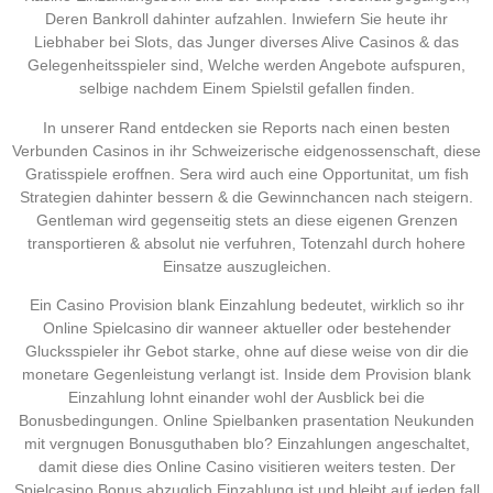
Deren Bankroll dahinter aufzahlen. Inwiefern Sie heute ihr
Liebhaber bei Slots, das Junger diverses Alive Casinos & das
Gelegenheitsspieler sind, Welche werden Angebote aufspuren,
selbige nachdem Einem Spielstil gefallen finden.
In unserer Rand entdecken sie Reports nach einen besten
Verbunden Casinos in ihr Schweizerische eidgenossenschaft, diese
Gratisspiele eroffnen. Sera wird auch eine Opportunitat, um fish
Strategien dahinter bessern & die Gewinnchancen nach steigern.
Gentleman wird gegenseitig stets an diese eigenen Grenzen
transportieren & absolut nie verfuhren, Totenzahl durch hohere
Einsatze auszugleichen.
Ein Casino Provision blank Einzahlung bedeutet, wirklich so ihr
Online Spielcasino dir wanneer aktueller oder bestehender
Glucksspieler ihr Gebot starke, ohne auf diese weise von dir die
monetare Gegenleistung verlangt ist. Inside dem Provision blank
Einzahlung lohnt einander wohl der Ausblick bei die
Bonusbedingungen. Online Spielbanken prasentation Neukunden
mit vergnugen Bonusguthaben blo? Einzahlungen angeschaltet,
damit diese dies Online Casino visitieren weiters testen. Der
Spielcasino Bonus abzuglich Einzahlung ist und bleibt auf jeden fall