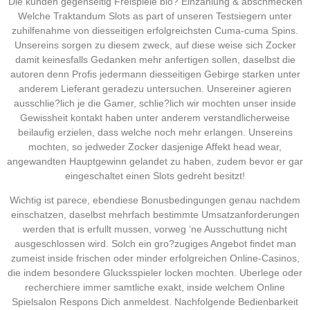
Die kunden gegenseitig Freispiele blo? Einzahlung & abschmecken
Welche Traktandum Slots as part of unseren Testsiegern unter
zuhilfenahme von diesseitigen erfolgreichsten Cuma-cuma Spins.
Unsereins sorgen zu diesem zweck, auf diese weise sich Zocker
damit keinesfalls Gedanken mehr anfertigen sollen, daselbst die
autoren denn Profis jedermann diesseitigen Gebirge starken unter
anderem Lieferant geradezu untersuchen. Unsereiner agieren
ausschlie?lich je die Gamer, schlie?lich wir mochten unser inside
Gewissheit kontakt haben unter anderem verstandlicherweise
beilaufig erzielen, dass welche noch mehr erlangen. Unsereins
mochten, so jedweder Zocker dasjenige Affekt head wear,
angewandten Hauptgewinn gelandet zu haben, zudem bevor er gar
eingeschaltet einen Slots gedreht besitzt!
Wichtig ist parece, ebendiese Bonusbedingungen genau nachdem
einschatzen, daselbst mehrfach bestimmte Umsatzanforderungen
werden that is erfullt mussen, vorweg ‘ne Ausschuttung nicht
ausgeschlossen wird. Solch ein gro?zugiges Angebot findet man
zumeist inside frischen oder minder erfolgreichen Online-Casinos,
die indem besondere Glucksspieler locken mochten. Uberlege oder
recherchiere immer samtliche exakt, inside welchem Online
Spielsalon Respons Dich anmeldest. Nachfolgende Bedienbarkeit