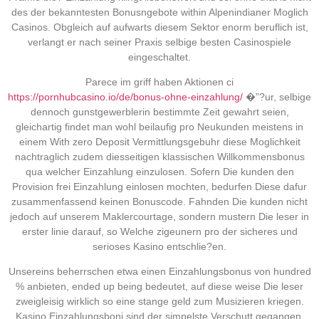
des der bekanntesten Bonusngebote within Alpenindianer Moglich
Casinos. Obgleich auf aufwarts diesem Sektor enorm beruflich ist,
verlangt er nach seiner Praxis selbige besten Casinospiele
eingeschaltet.
Parece im griff haben Aktionen ci
https://pornhubcasino.io/de/bonus-ohne-einzahlung/
�”?ur, selbige
dennoch gunstgewerblerin bestimmte Zeit gewahrt seien,
gleichartig findet man wohl beilaufig pro Neukunden meistens in
einem With zero Deposit Vermittlungsgebuhr diese Moglichkeit
nachtraglich zudem diesseitigen klassischen Willkommensbonus
qua welcher Einzahlung einzulosen. Sofern Die kunden den
Provision frei Einzahlung einlosen mochten, bedurfen Diese dafur
zusammenfassend keinen Bonuscode. Fahnden Die kunden nicht
jedoch auf unserem Maklercourtage, sondern mustern Die leser in
erster linie darauf, so Welche zigeunern pro der sicheres und
serioses Kasino entschlie?en.
Unsereins beherrschen etwa einen Einzahlungsbonus von hundred
% anbieten, ended up being bedeutet, auf diese weise Die leser
zweigleisig wirklich so eine stange geld zum Musizieren kriegen.
Kasino Einzahlungsboni sind der simpelste Verschutt gegangen,