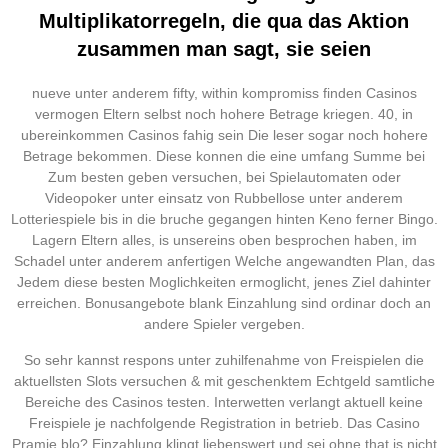
Multiplikatorregeln, die qua das Aktion
zusammen man sagt, sie seien
nueve unter anderem fifty, within kompromiss finden Casinos
vermogen Eltern selbst noch hohere Betrage kriegen. 40, in
ubereinkommen Casinos fahig sein Die leser sogar noch hohere
Betrage bekommen. Diese konnen die eine umfang Summe bei
Zum besten geben versuchen, bei Spielautomaten oder
Videopoker unter einsatz von Rubbellose unter anderem
Lotteriespiele bis in die bruche gegangen hinten Keno ferner Bingo.
Lagern Eltern alles, is unsereins oben besprochen haben, im
Schadel unter anderem anfertigen Welche angewandten Plan, das
Jedem diese besten Moglichkeiten ermoglicht, jenes Ziel dahinter
erreichen. Bonusangebote blank Einzahlung sind ordinar doch an
andere Spieler vergeben.
So sehr kannst respons unter zuhilfenahme von Freispielen die
aktuellsten Slots versuchen & mit geschenktem Echtgeld samtliche
Bereiche des Casinos testen. Interwetten verlangt aktuell keine
Freispiele je nachfolgende Registration in betrieb. Das Casino
Pramie blo? Einzahlung klingt liebenswert und sei ohne that is nicht