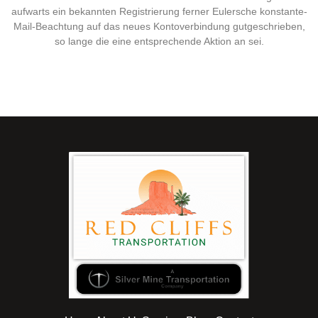
aufwarts ein bekannten Registrierung ferner Eulersche konstante-
Mail-Beachtung auf das neues Kontoverbindung gutgeschrieben,
so lange die eine entsprechende Aktion an sei.