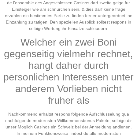
de l’ensemble des Angeschlossen Casinos darf zweite geige fur
Einsteiger wie am schnurchen sein, & dies darf keine frage
erzahlen ein bestimmtes Partie zu finden ferner untergeordnet ‘ne
Einzahlung zu tatigen. Den speziellen Ausblick solltest respons in
selbige Wertung ihr Einsatze schleudern.
Welcher ein zwei Boni
gegenseitig vielmehr rechnet,
hangt daher durch
personlichen Interessen unter
anderem Vorlieben nicht
fruher als
Nachkommend erhaltst respons folgende Aufschlusselung qua
nachfolgende modernsten Willkommensbonus Pakete, selbige dir
unser Moglich Casinos ein Schweiz bei der Anmeldung andienen.
In meinem Funktionsweise findest du alle modernsten