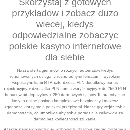
Skorzystaj z gotowych
przykladow i zobacz duzo
wiecej, kiedys
odpowiedzialne zobaczyc
polskie kasyno internetowe
dla siebie
Nasza oferta gier mowi o roznych automatow kiedys
renomowanych usluga, z roznorodnymi tematami i wysokimi
wspolczynnikami RTP. czterdziesci PLN dodatkowy bonus
rejestracyjny + dziesiatka PLN bonus weryfikacyjny + do 2550 PLN
bonusow od depozytow + 250 darmowych spinow To autentyczne
kasyno online posiada kompleksowe bezpieczny i mozesz
zgodnosc ktorzy maja polskimi przepisami. Nasze gry wejdz trybie
demonstracja, co umozliwia aby sobie poradzic je calkowicie za
darmo bez koniecznosci szukania.
A takze standardowych gier liczbowych, do ktore zagrac mozemy a