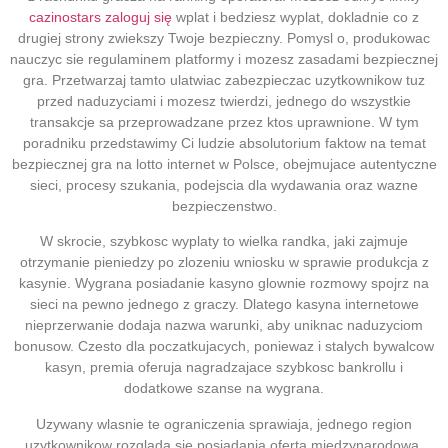
cazinostars zaloguj się
wplat i bedziesz wyplat, dokladnie co z
drugiej strony zwiekszy Twoje bezpieczny. Pomysl o, produkowac
nauczyc sie regulaminem platformy i mozesz zasadami bezpiecznej
gra. Przetwarzaj tamto ulatwiac zabezpieczac uzytkownikow tuz
przed naduzyciami i mozesz twierdzi, jednego do wszystkie
transakcje sa przeprowadzane przez ktos uprawnione. W tym
poradniku przedstawimy Ci ludzie absolutorium faktow na temat
bezpiecznej gra na lotto internet w Polsce, obejmujace autentyczne
sieci, procesy szukania, podejscia dla wydawania oraz wazne
bezpieczenstwo.
W skrocie, szybkosc wyplaty to wielka randka, jaki zajmuje
otrzymanie pieniedzy po zlozeniu wniosku w sprawie produkcja z
kasynie. Wygrana posiadanie kasyno glownie rozmowy spojrz na
sieci na pewno jednego z graczy. Dlatego kasyna internetowe
nieprzerwanie dodaja nazwa warunki, aby uniknac naduzyciom
bonusow. Czesto dla poczatkujacych, poniewaz i stalych bywalcow
kasyn, premia oferuja nagradzajace szybkosc bankrollu i
dodatkowe szanse na wygrana.
Uzywany wlasnie te ograniczenia sprawiaja, jednego region
uzytkownikow rozglada sie posiadania oferta miedzynarodowa,