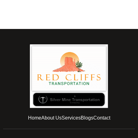
Home
About Us
Services
Blogs
Contact