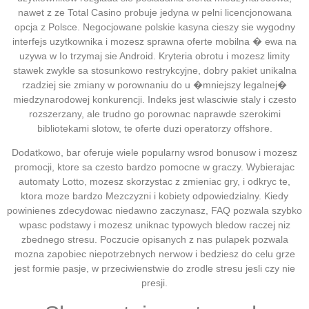
nawet z ze Total Casino probuje jedyna w pelni licencjonowana
opcja z Polsce. Negocjowane polskie kasyna cieszy sie wygodny
interfejs uzytkownika i mozesz sprawna oferte mobilna � ewa na
uzywa w Io trzymaj sie Android. Kryteria obrotu i mozesz limity
stawek zwykle sa stosunkowo restrykcyjne, dobry pakiet unikalna
rzadziej sie zmiany w porownaniu do u �mniejszy legalnej�
miedzynarodowej konkurencji. Indeks jest wlasciwie staly i czesto
rozszerzany, ale trudno go porownac naprawde szerokimi
bibliotekami slotow, te oferte duzi operatorzy offshore.
Dodatkowo, bar oferuje wiele popularny wsrod bonusow i mozesz
promocji, ktore sa czesto bardzo pomocne w graczy. Wybierajac
automaty Lotto, mozesz skorzystac z zmieniac gry, i odkryc te,
ktora moze bardzo Mezczyzni i kobiety odpowiedzialny. Kiedy
powinienes zdecydowac niedawno zaczynasz, FAQ pozwala szybko
wpasc podstawy i mozesz uniknac typowych bledow raczej niz
zbednego stresu. Poczucie opisanych z nas pulapek pozwala
mozna zapobiec niepotrzebnych nerwow i bedziesz do celu grze
jest formie pasje, w przeciwienstwie do zrodle stresu jesli czy nie
presji.