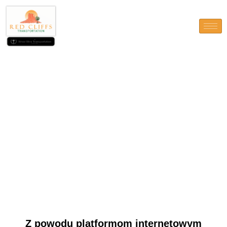
Z powodu platformom
internetowym sportowcy
mogli skorzystac z
ekspertyzy loterii 24/siodmy,
niezaleznie od an z polozenia
geograficznego
Z powodu platformom internetowym