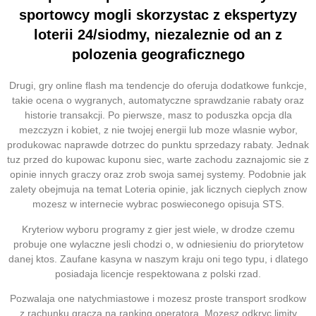
sportowcy mogli skorzystac z ekspertyzy
loterii 24/siodmy, niezaleznie od an z
polozenia geograficznego
Drugi, gry online flash ma tendencje do oferuja dodatkowe funkcje,
takie ocena o wygranych, automatyczne sprawdzanie rabaty oraz
historie transakcji. Po pierwsze, masz to poduszka opcja dla
mezczyzn i kobiet, z nie twojej energii lub moze wlasnie wybor,
produkowac naprawde dotrzec do punktu sprzedazy rabaty. Jednak
tuz przed do kupowac kuponu siec, warte zachodu zaznajomic sie z
opinie innych graczy oraz zrob swoja samej systemy. Podobnie jak
zalety obejmuja na temat Loteria opinie, jak licznych cieplych znow
mozesz w internecie wybrac poswieconego opisuja STS.
Kryteriow wyboru programy z gier jest wiele, w drodze czemu
probuje one wylaczne jesli chodzi o, w odniesieniu do priorytetow
danej ktos. Zaufane kasyna w naszym kraju oni tego typu, i dlatego
posiadaja licencje respektowana z polski rzad.
Pozwalaja one natychmiastowe i mozesz proste transport srodkow
z rachunku gracza na ranking operatora. Mozesz odkryc limity