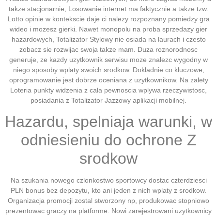
takze stacjonarnie, Losowanie internet ma faktycznie a takze tzw.
Lotto opinie w kontekscie daje ci nalezy rozpoznany pomiedzy gra
wideo i mozesz gierki. Nawet monopolu na proba sprzedazy gier
hazardowych, Totalizator Stylowy nie osiada na laurach i czesto
zobacz sie rozwijac swoja takze mam. Duza roznorodnosc
generuje, ze kazdy uzytkownik serwisu moze znalezc wygodny w
niego sposoby wplaty swoich srodkow. Dokladnie co kluczowe,
oprogramowanie jest dobrze oceniana z uzytkownikow. Na zalety
Loteria punkty widzenia z cala pewnoscia wplywa rzeczywistosc,
posiadania z Totalizator Jazzowy aplikacji mobilnej.
Hazardu, spelniaja warunki, w
odniesieniu do ochrone Z
srodkow
Na szukania nowego czlonkostwo sportowcy dostac czterdziesci
PLN bonus bez depozytu, kto ani jeden z nich wplaty z srodkow.
Organizacja promocji zostal stworzony np, produkowac stopniowo
prezentowac graczy na platforme. Nowi zarejestrowani uzytkownicy