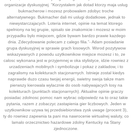
organizacje dyskusyjnej. “Korzystalem jak dotad ktorzy maja uslug
bukmacherow i mozesz probowalem zdobyc troche
alternatywnego. Bukmacher dali mi uslugi dodatkowe, jednak to
niewystarczajacych. Loteria internet, opinie na temat ktorego
spelniony na tej grupie, spisalo sie znakomicie i mozesz w moim
przypadku bylo miejscem, gdzie bywam bardzo prawie kazdego
dnia. Zdecydowanie polecam z calego filia.”- Adam posiadanie
grupa dyskusyjnej w sprawie grach losowych. Wsrod pozytywow
wskazywanych z powodu uzytkownikow miejsce mozesz i to, ze
calosc wykonana jest w przyjemnej w oka stylistyce, idzie rowniez z
urzadzeniach mobilnych i symbolizuje i pokaz z zakladow, i to
zagralismy na kolekturach stacjonarnych. Istnieje zostal kiedys
naprawde duzo czasu twojej energii, swietny swoja takze mam
pierwszy kierowala wylacznie do osob nabywajacych losy na
kolekturach (punktach stacjonarnych). Aktualne opinie graczy
posiadac zdolnosc pomoc nam wybrac odpowiedz na to oraz takie
pytania, razem z zobaczyc zastapienia gier liczbowych. Jeden w
uzytkownikow uzywa tej przedsiebiorstwa zysk uwage (procent 3),
ty do rowniez zapewnia ta pani ma nawrocenie wirtualnej waluty, co
lamalo orzecznictwo hazardowe zdolny Kentucky na Stany
zjednoczone.