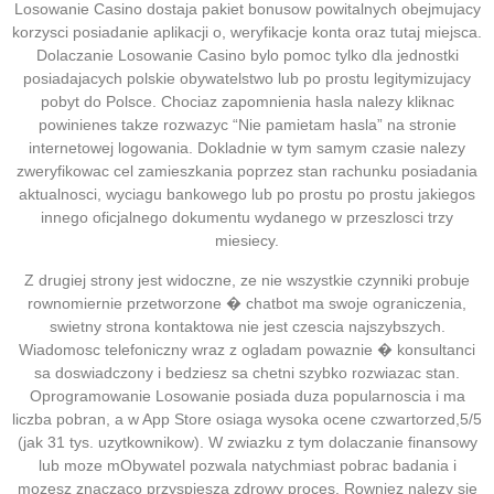
Losowanie Casino dostaja pakiet bonusow powitalnych obejmujacy
korzysci posiadanie aplikacji o, weryfikacje konta oraz tutaj miejsca.
Dolaczanie Losowanie Casino bylo pomoc tylko dla jednostki
posiadajacych polskie obywatelstwo lub po prostu legitymizujacy
pobyt do Polsce. Chociaz zapomnienia hasla nalezy kliknac
powinienes takze rozwazyc “Nie pamietam hasla” na stronie
internetowej logowania. Dokladnie w tym samym czasie nalezy
zweryfikowac cel zamieszkania poprzez stan rachunku posiadania
aktualnosci, wyciagu bankowego lub po prostu po prostu jakiegos
innego oficjalnego dokumentu wydanego w przeszlosci trzy
miesiecy.
Z drugiej strony jest widoczne, ze nie wszystkie czynniki probuje
rownomiernie przetworzone � chatbot ma swoje ograniczenia,
swietny strona kontaktowa nie jest czescia najszybszych.
Wiadomosc telefoniczny wraz z ogladam powaznie � konsultanci
sa doswiadczony i bedziesz sa chetni szybko rozwiazac stan.
Oprogramowanie Losowanie posiada duza popularnoscia i ma
liczba pobran, a w App Store osiaga wysoka ocene czwartorzed,5/5
(jak 31 tys. uzytkownikow). W zwiazku z tym dolaczanie finansowy
lub moze mObywatel pozwala natychmiast pobrac badania i
mozesz znaczaco przyspiesza zdrowy proces. Rowniez nalezy sie