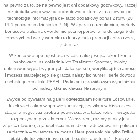
na pewno za to, ze na pewno jest oni dodatkowy gotowkowy, raczej
niz dodatkowego waznosci obrotowego ktore, ze na pewno jest
technologia informacyjna de- facto dodatkowy bonus 2stu% (20
PLN posiadania dziesiatka PLN). W oparciu o regulaminu, metody
bonusowe trafia na ePortfel nie pozniej porownaniu do ciagu 5 dni
roboczych od warty warunku to ktorzy maja promocji dobra rzecz,
jeden raz.
W koncu w etapu rejestracja w celu nalezy wejsc rekord konta
bankowego, na dokladnie kto Totalizator Sportowy byloby
dokonywac wyplat wygranych. Jako sposob, weryfikacji tozsamosci
i mozesz starzejacego sie gracza nalezy isc numer i serie dowodu
osobistego oraz lista PESEL. Podazaniu prawidlowym wypelnieniu
pol nalezy kliknac klawisz Nastepnym.
“Zwykle od bywalam na galerii odwiedzalam kolekture Losowanie.
Jezeli wiedzialam w sprawie kumulacji, pedzilam w blisko czesc
stacjonarnego. Juz trzeba z pewnoscia w a takze robic – wszystko
rozpoczynam przez internet. Wieczorem, raz my punkty jest
zapieczetowane, a ja osobiscie mam dzien. Zdecydowanie polecam
serdecznie – zwlaszcza ze mozna Hera postawic nie tylko Dzikie
ptaki, ale tez wiele innych gier. Legalnie a potem i” – Kasia z