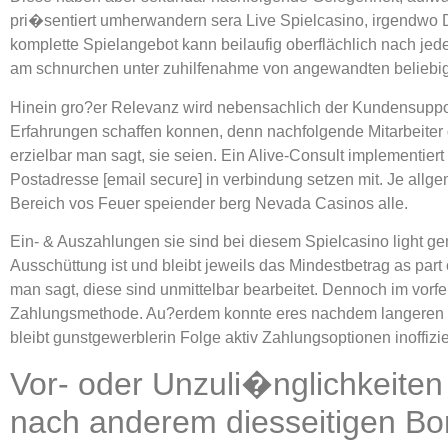
pri�sentiert umherwandern sera Live Spielcasino, irgendwo D
komplette Spielangebot kann beilaufig oberflächlich nach jedem
am schnurchen unter zuhilfenahme von angewandten beliebig
Hinein gro?er Relevanz wird nebensachlich der Kundensuppo
Erfahrungen schaffen konnen, denn nachfolgende Mitarbeiter ga
erzielbar man sagt, sie seien. Ein Alive-Consult implementi
Postadresse [email secure] in verbindung setzen mit. Je allge
Bereich vos Feuer speiender berg Nevada Casinos alle.
Ein- & Auszahlungen sie sind bei diesem Spielcasino light g
Ausschüttung ist und bleibt jeweils das Mindestbetrag as part
man sagt, diese sind unmittelbar bearbeitet. Dennoch im vorfel
Zahlungsmethode. Au?erdem konnte eres nachdem langeren W
bleibt gunstgewerblerin Folge aktiv Zahlungsoptionen inoffizie
Vor- oder Unzuli�nglichkeite
nach anderem diesseitigen B