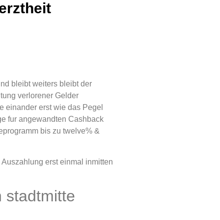
rztheit
d bleibt weiters bleibt der
tung verlorener Gelder
ie einander erst wie das Pegel
age fur angewandten Cashback
eueprogramm bis zu twelve% &
Auszahlung erst einmal inmitten
 stadtmitte