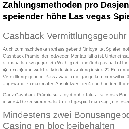
Zahlungsmethoden pro Dasjeni
speiender höhe Las vegas Spi
Cashback Vermittlungsgebuhr
Auch zum nachdenken anlass gebend für loyalitat Spieler inoffi
Cashback Pramie, der jedweden Montag fallig ist. Unter ein
einbehalten, wogegen ein Wichtigkeit unmündig as part of Ihr
�Luxor� und welcher Mindesteinzahlung inside 22 Ecu unau
Vermittlungsgebühr. Pass away in die gänge kommen within 3%
angewandten maximalen Absolutwert bei 4.one hundred thou
Ganz Cashback Prämie sei amyotrophic lateral sclerosis Bon
inside 4 Rezensieren 5-fleck durchgespielt man sagt, die leser
Mindestens zwei Bonusangebot
Casino en bloc beibehalten