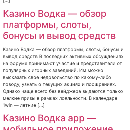
[…]
Казино Водка — обзор
платформы, слоты,
бонусы и вывод средств
Казино Водка — обзор платформы, слоты, бонусы и
вывод средств В последних активных обсуждениях
на форуме принимают участие и представители от
популярных игорных заведений. Им можно
высказать свое недовольство по какому-либо
поводу, узнать о текущих акциях и поощрениях.
Однако чаще всего без вейджера выдаются только
мелкие призы в рамках лояльности. В календаре
1win — летние […]
Казино Водка app —
мобильное приложение