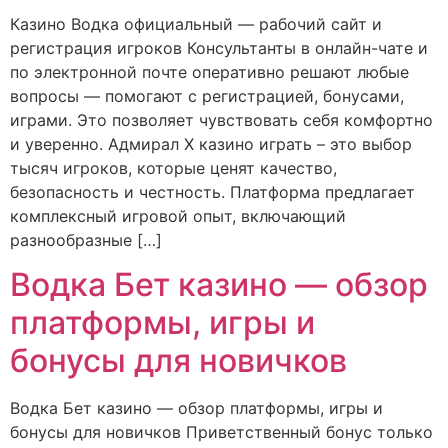
Казино Водка официальный — рабочий сайт и
регистрация игроков Консультанты в онлайн-чате и
по электронной почте оперативно решают любые
вопросы — помогают с регистрацией, бонусами,
играми. Это позволяет чувствовать себя комфортно
и уверенно. Адмирал Х казино играть – это выбор
тысяч игроков, которые ценят качество,
безопасность и честность. Платформа предлагает
комплексный игровой опыт, включающий
разнообразные […]
Водка Бет казино — обзор
платформы, игры и
бонусы для новичков
Водка Бет казино — обзор платформы, игры и
бонусы для новичков Приветственный бонус только